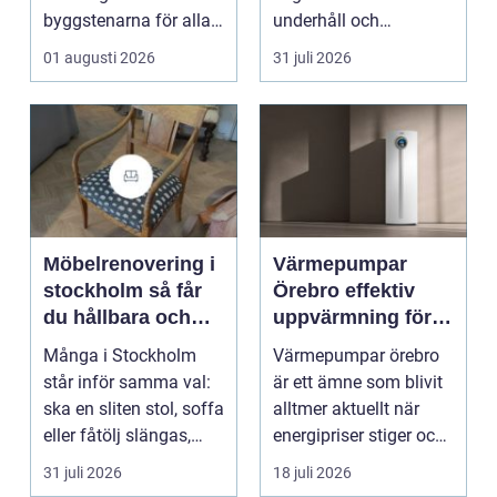
byggstenarna för alla
underhåll och
som vill arbet...
renovering. Färg, rost,
01 augusti 2026
31 juli 2026
smu...
Möbelrenovering i
Värmepumpar
stockholm så får
Örebro effektiv
du hållbara och
uppvärmning för
vackra möbler
hus och
Många i Stockholm
Värmepumpar örebro
fastigheter
står inför samma val:
är ett ämne som blivit
ska en sliten stol, soffa
alltmer aktuellt när
eller fåtölj slängas,
energipriser stiger och
säljas billi...
fler vill sän...
31 juli 2026
18 juli 2026