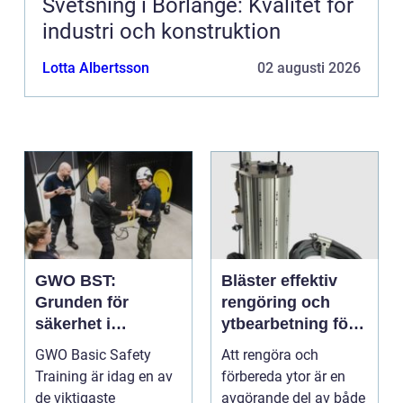
Svetsning i Borlänge: Kvalitet för
industri och konstruktion
Lotta Albertsson
02 augusti 2026
GWO BST:
Bläster effektiv
Grunden för
rengöring och
säkerhet i
ytbearbetning för
vindkraftsbransch
proffs och
GWO Basic Safety
Att rengöra och
en
hantverkare
Training är idag en av
förbereda ytor är en
de viktigaste
avgörande del av både