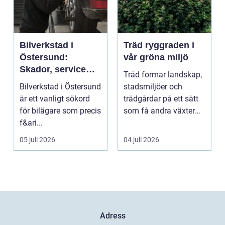
Bilverkstad i
Träd ryggraden i
Östersund:
vår gröna miljö
Skador, service
Träd formar landskap,
och smarta val för
Bilverkstad i Östersund
stadsmiljöer och
din bil
är ett vanligt sökord
trädgårdar på ett sätt
för bilägare som precis
som få andra växter
f&ari...
klarar. De ger sku...
05 juli 2026
04 juli 2026
Adress