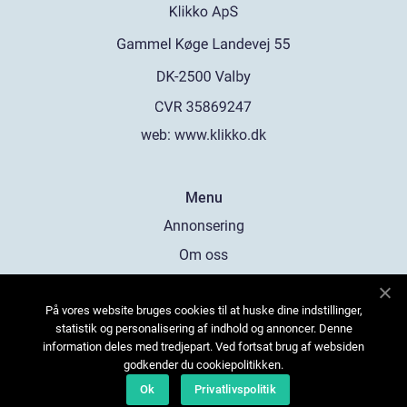
web:
www.klikko.dk
Menu
Annonsering
Om oss
Cookies
På vores website bruges cookies til at huske dine indstillinger,
Kontakta oss
statistik og personalisering af indhold og annoncer. Denne
Sitemap
information deles med tredjepart. Ved fortsat brug af websiden
godkender du cookiepolitikken.
Ok
Privatlivspolitik