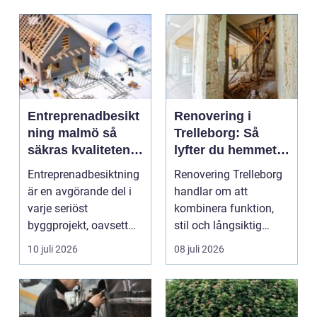
Entreprenadbesikt
Renovering i
ning malmö så
Trelleborg: Så
säkras kvaliteten i
lyfter du hemmet
byggprojekt
på ett smart sätt
Entreprenadbesiktning
Renovering Trelleborg
är en avgörande del i
handlar om att
varje seriöst
kombinera funktion,
byggprojekt, oavsett
stil och långsiktig
om det handlar om en
ekonomi i samma p...
10 juli 2026
08 juli 2026
...