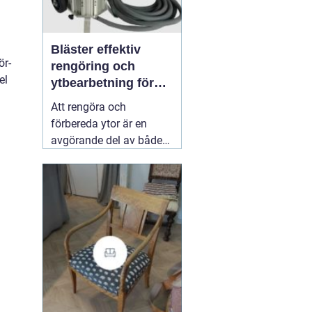
g
Bläster effektiv
ör-
rengöring och
el
ytbearbetning för
proffs och
Att rengöra och
hantverkare
förbereda ytor är en
avgörande del av både
underhåll och
renovering. Färg, rost,
smuts och gamla
beläggningar gör att
material åldras snabbare
och försämrar
slutresultatet vid
målning eller annan
behandling. Här
31 juli
2026