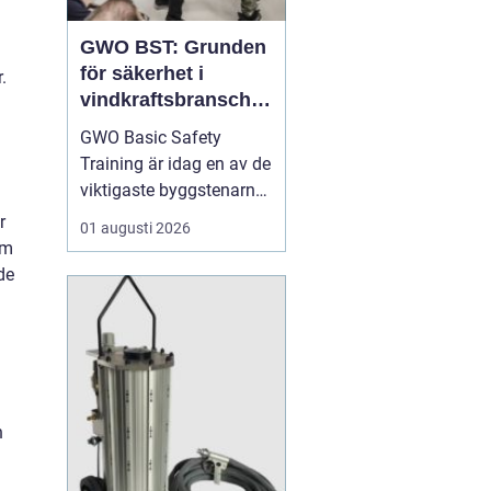
GWO BST: Grunden
för säkerhet i
.
vindkraftsbransche
n
GWO Basic Safety
Training är idag en av de
viktigaste byggstenarna
för alla som vill arbeta
r
01 augusti 2026
professionellt inom
om
vindkraft. Utbildningen
de
skapar en gemensam
säkerhetsnivå i en
bransch där jobbet ofta
sker långt frå...
h