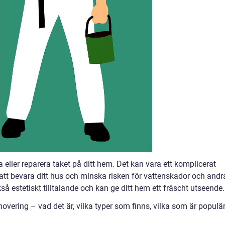
 eller reparera taket på ditt hem. Det kan vara ett komplicerat
r att bevara ditt hus och minska risken för vattenskador och andr
kså estetiskt tilltalande och kan ge ditt hem ett fräscht utseende.
vering – vad det är, vilka typer som finns, vilka som är populä