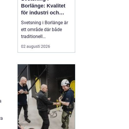
Borlänge: Kvalitet
för industri och
konstruktion
Svetsning i Borlänge är
ett område där både
traditionell
verkstadsindustri och
02 augusti 2026
moderna
konstruktionsprojekt
möts. I takt med att
kraven på hållbara
lösningar och hög
produktionssäkerhet ö...
a
ra