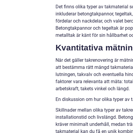
Det finns olika typer av takmaterial
inkluderar betongtakpannor, tegeltak,
fördelar och nackdelar, och valet ber
Betongtakpannor och tegeltak är popu
metalltak är känt för sin hållbarhet o
Kvantitativa mätni
När det gäller takrenovering är mätn
att bestämma rätt mängd takmateria
lutningen, takvalv och eventuella hin
faktorer vara relevanta att mäta: to
arbetskraft, takets vinkel och längd.
En diskussion om hur olika typer av t
Skillnader mellan olika typer av takre
installationstid och livslängd. Beton
kräver minimalt underhåll, medan träs
takmaterial kan du få en unik kombina