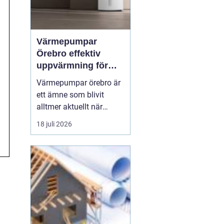
Värmepumpar
Örebro effektiv
uppvärmning för
hus och fastigheter
Värmepumpar örebro är
ett ämne som blivit
alltmer aktuellt när
energipriser stiger och
18 juli 2026
fler vill sänka sina
driftskostnader
samtidigt som
klimatpåverkan minskar.
Många villaägare och
fastighetsägare i
regionen tittar på hur de
kan byta från direktver...