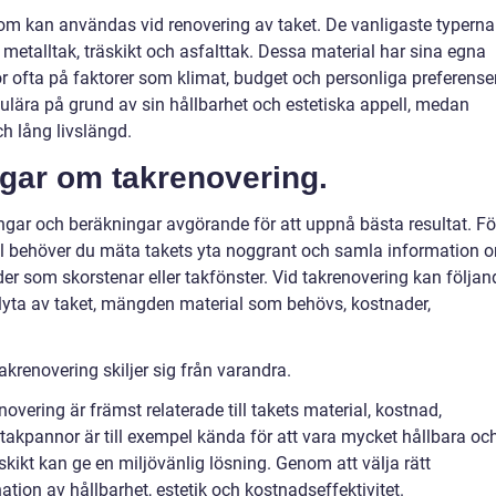
 som kan användas vid renovering av taket. De vanligaste typerna
 metalltak, träskikt och asfalttak. Dessa material har sina egna
or ofta på faktorer som klimat, budget och personliga preferenser
lära på grund av sin hållbarhet och estetiska appell, medan
ch lång livslängd.
ngar om takrenovering.
ingar och beräkningar avgörande för att uppnå bästa resultat. Fö
l behöver du mäta takets yta noggrant och samla information 
der som skorstenar eller takfönster. Vid takrenovering kan följan
talyta av taket, mängden material som behövs, kostnader,
akrenovering skiljer sig från varandra.
novering är främst relaterade till takets material, kostnad,
gtakpannor är till exempel kända för att vara mycket hållbara oc
kikt kan ge en miljövänlig lösning. Genom att välja rätt
tion av hållbarhet, estetik och kostnadseffektivitet.