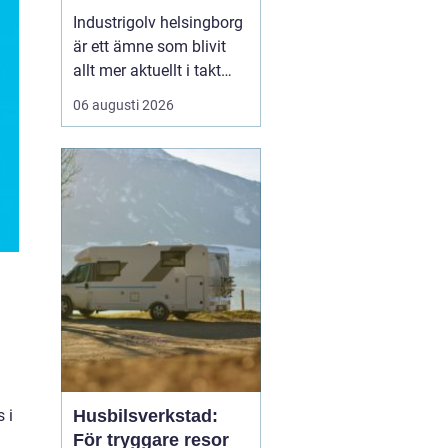
belastning och tuffa
Industrigolv helsingborg
krav
är ett ämne som blivit
allt mer aktuellt i takt
med att fler
06 augusti 2026
verksamheter söker
hållbara, säkra och
lättskötta golvlösningar.
I moderna
produktionsmiljöer
behöver golvet vara mer
än bara en slityta. Golvet
ska tåla tung trafi...
 i
Husbilsverkstad:
För tryggare resor