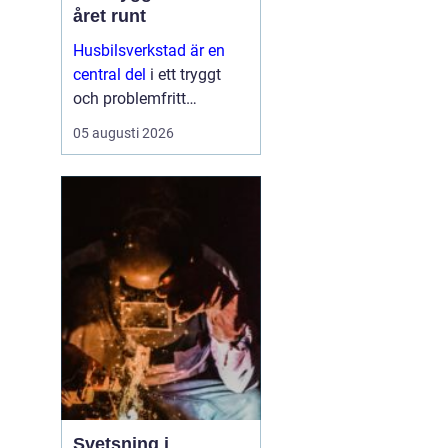
året runt
Husbilsverkstad är en
central del
i ett tryggt
och problemfritt
husbilsliv. När en husbil
05 augusti 2026
används som både
fordon och hem ...
Svetsning i