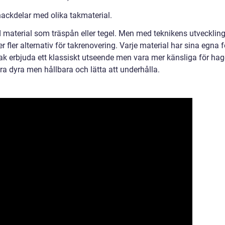
ackdelar med olika takmaterial.
d material som träspån eller tegel. Men med teknikens utvecklin
 fler alternativ för takrenovering. Varje material har sina egna f
tak erbjuda ett klassiskt utseende men vara mer känsliga för hag
a dyra men hållbara och lätta att underhålla.