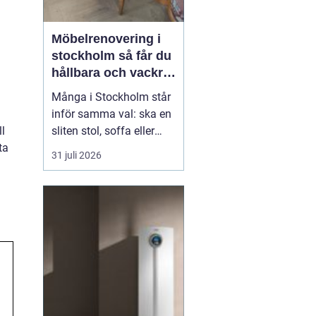
Möbelrenovering i
stockholm så får du
hållbara och vackra
möbler
Många i Stockholm står
inför samma val: ska en
sliten stol, soffa eller
ll
fåtölj slängas, säljas
ta
31 juli 2026
billigt eller renoveras?
Allt fler väljer att satsa
på hantverksmässig
möbelrenovering istället
för nyköp. Resultatet blir
ofta både mer personligt,
mer h...