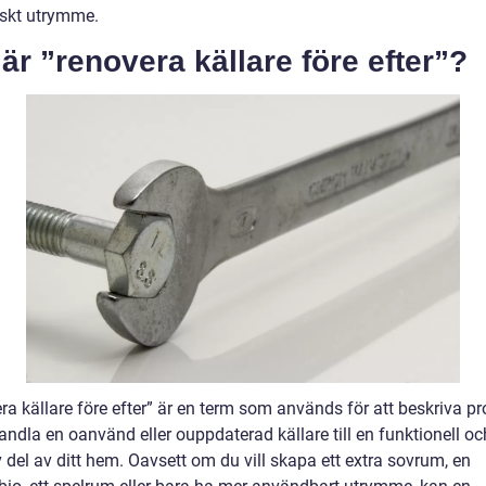
iskt utrymme.
är ”renovera källare före efter”?
ra källare före efter” är en term som används för att beskriva p
ndla en oanvänd eller ouppdaterad källare till en funktionell oc
v del av ditt hem. Oavsett om du vill skapa ett extra sovrum, en