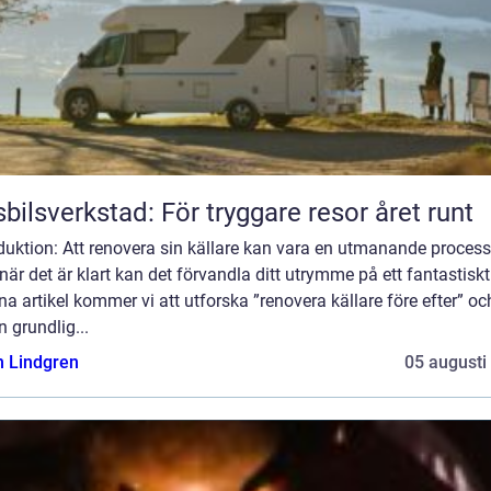
bilsverkstad: För tryggare resor året runt
duktion: Att renovera sin källare kan vara en utmanande process
är det är klart kan det förvandla ditt utrymme på ett fantastiskt 
na artikel kommer vi att utforska ”renovera källare före efter” oc
n grundlig...
n Lindgren
05 augusti