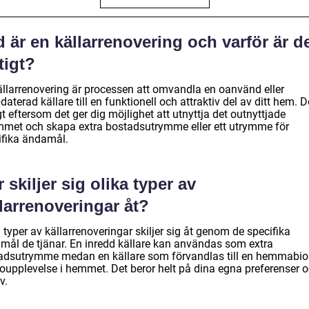
 är en källarrenovering och varför är d
tigt?
ällarrenovering är processen att omvandla en oanvänd eller
aterad källare till en funktionell och attraktiv del av ditt hem. D
gt eftersom det ger dig möjlighet att utnyttja det outnyttjade
mmet och skapa extra bostadsutrymme eller ett utrymme för
ifika ändamål.
 skiljer sig olika typer av
larrenoveringar åt?
 typer av källarrenoveringar skiljer sig åt genom de specifika
mål de tjänar. En inredd källare kan användas som extra
adsutrymme medan en källare som förvandlas till en hemmabio
ioupplevelse i hemmet. Det beror helt på dina egna preferenser 
v.