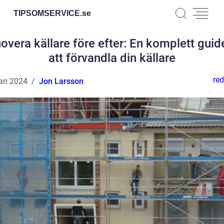
TIPSOMSERVICE.
se
overa källare före efter: En komplett guide 
att förvandla din källare
red
ari 2024
Jon Larsson