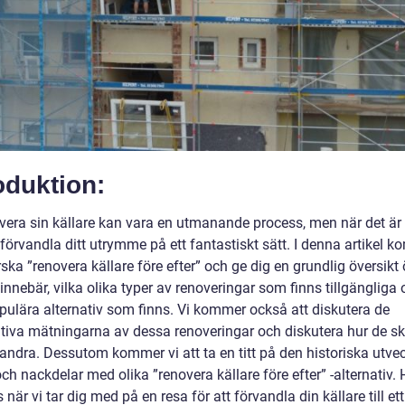
oduktion:
overa sin källare kan vara en utmanande process, men när det är 
förvandla ditt utrymme på ett fantastiskt sätt. I denna artikel k
rska ”renovera källare före efter” och ge dig en grundlig översikt
innebär, vilka olika typer av renoveringar som finns tillgängliga
opulära alternativ som finns. Vi kommer också att diskutera de
ativa mätningarna av dessa renoveringar och diskutera hur de ski
randra. Dessutom kommer vi att ta en titt på den historiska utve
och nackdelar med olika ”renovera källare före efter” -alternativ.
när vi tar dig med på en resa för att förvandla din källare till ett