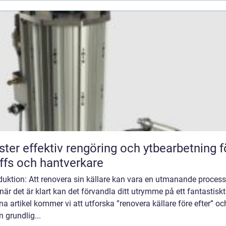
öring och ytbearbetning för
ffs och hantverkare
duktion: Att renovera sin källare kan vara en utmanande process
är det är klart kan det förvandla ditt utrymme på ett fantastiskt 
na artikel kommer vi att utforska ”renovera källare före efter” oc
n grundlig...