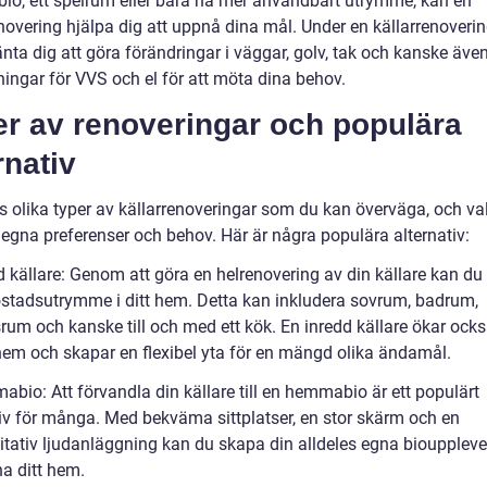
o, ett spelrum eller bara ha mer användbart utrymme, kan en
enovering hjälpa dig att uppnå dina mål. Under en källarrenoveri
nta dig att göra förändringar i väggar, golv, tak och kanske äve
ingar för VVS och el för att möta dina behov.
er av renoveringar och populära
rnativ
s olika typer av källarrenoveringar som du kan överväga, och val
 egna preferenser och behov. Här är några populära alternativ:
dd källare: Genom att göra en helrenovering av din källare kan d
ostadsutrymme i ditt hem. Detta kan inkludera sovrum, badrum,
rum och kanske till och med ett kök. En inredd källare ökar ocks
 hem och skapar en flexibel yta för en mängd olika ändamål.
bio: Att förvandla din källare till en hemmabio är ett populärt
tiv för många. Med bekväma sittplatser, en stor skärm och en
itativ ljudanläggning kan du skapa din alldeles egna biouppleve
na ditt hem.