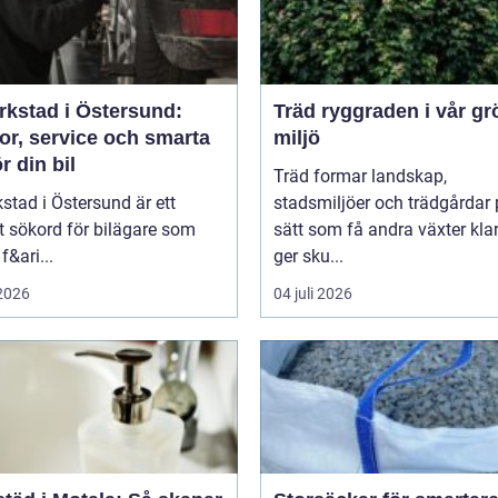
rkstad i Östersund:
Träd ryggraden i vår gröna
or, service och smarta
miljö
ör din bil
Träd formar landskap,
kstad i Östersund är ett
stadsmiljöer och trädgårdar 
t sökord för bilägare som
sätt som få andra växter klar
f&ari...
ger sku...
 2026
04 juli 2026