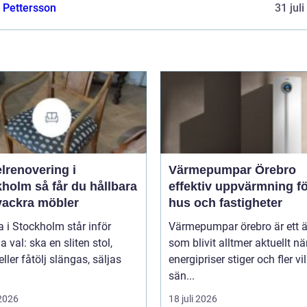
e Pettersson
31 jul
lrenovering i
Värmepumpar Örebro
 får du hållbara
effektiv uppvärmning f
vackra möbler
hus och fastigheter
 i Stockholm står inför
Värmepumpar örebro är ett
val: ska en sliten stol,
som blivit alltmer aktuellt nä
eller fåtölj slängas, säljas
energipriser stiger och fler vil
sän...
 2026
18 juli 2026