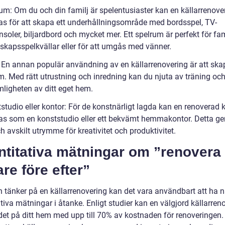
rum: Om du och din familj är spelentusiaster kan en källarrenove
s för att skapa ett underhållningsområde med bordsspel, TV-
soler, biljardbord och mycket mer. Ett spelrum är perfekt för fam
skapsspelkvällar eller för att umgås med vänner.
 En annan populär användning av en källarrenovering är att skap
m. Med rätt utrustning och inredning kan du njuta av träning och
mligheten av ditt eget hem.
studio eller kontor: För de konstnärligt lagda kan en renoverad k
s som en konststudio eller ett bekvämt hemmakontor. Detta ger
h avskilt utrymme för kreativitet och produktivitet.
ntitativa mätningar om ”renovera
are före efter”
 tänker på en källarrenovering kan det vara användbart att ha 
tiva mätningar i åtanke. Enligt studier kan en välgjord källarren
det på ditt hem med upp till 70% av kostnaden för renoveringen.