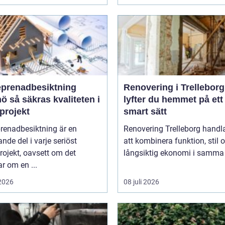
eprenadbesiktning
Renovering i Trelleborg
liteten i
lyfter du hemmet på ett
projekt
smart sätt
renadbesiktning är en
Renovering Trelleborg handl
nde del i varje seriöst
att kombinera funktion, stil 
ojekt, oavsett om det
långsiktig ekonomi i samma 
r om en ...
 2026
08 juli 2026