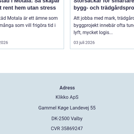
täd i Motala: Så skapar
Storsäckar för smartar
t rent hem utan stress
bygg- och trädgårdspro
äd Motala är ett ämne som
Att jobba med mark, trädgård
många som vill frigöra tid i
byggprojekt innebär ofta tu
lyft, mycket logis...
 2026
03 juli 2026
Adress