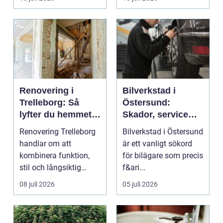
...
Renovering i
Bilverkstad i
Trelleborg: Så
Östersund:
lyfter du hemmet
Skador, service
på ett smart sätt
och smarta val för
Renovering Trelleborg
Bilverkstad i Östersund
din bil
handlar om att
är ett vanligt sökord
kombinera funktion,
för bilägare som precis
stil och långsiktig
f&ari...
ekonomi i samma p...
08 juli 2026
05 juli 2026