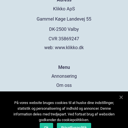
web:
www.klikko.dk
Menu
Annonsering
Om oss
Cookies
På vores website bruges cookies til at huske dine indstillinger,
Kontakta oss
statistik og personalisering af indhold og annoncer. Denne
Sitemap
information deles med tredjepart. Ved fortsat brug af websiden
godkender du cookiepolitikken.
Ok
Privatlivspolitik