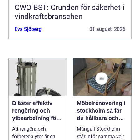
GWO BST: Grunden för säkerhet i
vindkraftsbranschen
Eva Sjöberg
01 augusti 2026
Bläster effektiv
Möbelrenovering i
rengöring och
stockholm så får
ytbearbetning för
du hållbara och
proffs och
vackra möbler
Att rengöra och
Många i Stockholm
hantverkare
förbereda ytor är en
står inför samma val: