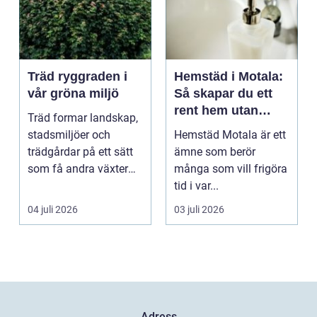
Träd ryggraden i
Hemstäd i Motala:
vår gröna miljö
Så skapar du ett
rent hem utan
Träd formar landskap,
stress
stadsmiljöer och
Hemstäd Motala är ett
trädgårdar på ett sätt
ämne som berör
som få andra växter
många som vill frigöra
klarar. De ger sku...
tid i var...
04 juli 2026
03 juli 2026
Adress