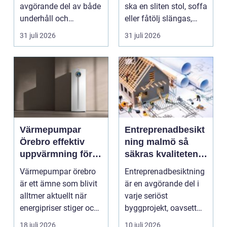
avgörande del av både
ska en sliten stol, soffa
underhåll och
eller fåtölj slängas,
renovering. Färg, rost,
säljas billi...
31 juli 2026
31 juli 2026
smu...
Värmepumpar
Entreprenadbesikt
Örebro effektiv
ning malmö så
uppvärmning för
säkras kvaliteten i
hus och
byggprojekt
Värmepumpar örebro
Entreprenadbesiktning
fastigheter
är ett ämne som blivit
är en avgörande del i
alltmer aktuellt när
varje seriöst
energipriser stiger och
byggprojekt, oavsett
fler vill sän...
om det handlar om en
18 juli 2026
10 juli 2026