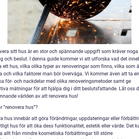
overa sitt hus är en stor och spännande uppgift som kräver noga
g och beslut. I denna guide kommer vi att utforska vad det inneb
 ett hus, vilka olika typer av renoveringar som finns, vilka som ä
a och vilka faktorer man bör överväga. Vi kommer även att ta en 
ska för- och nackdelar med olika renoveringsmetoder samt ge
tiva mätningar för att hjälpa dig i ditt beslutsfattande. Låt oss d
nnande världen av att renovera hus!
är ”renovera hus”?
 hus innebär att göra förändringar, uppdateringar eller förbättri
ntligt hus för att öka dess funktionalitet, estetik eller värde. Det 
a allt från mindre kosmetiska förbättringar till större