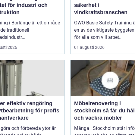
tet för industri och
säkerhet i
truktion
vindkraftsbranschen
ing i Borlänge är ett område
GWO Basic Safety Training ä
de traditionell
en av de viktigaste byggste
adsindustr...
för alla som vill arbet...
usti 2026
01 augusti 2026
rengöring
Möbelrenovering i
tbearbetning för proffs
stockholm så får du hållbara
hantverkare
och vackra möbler
ngöra och förbereda ytor är
Många i Stockholm står infö