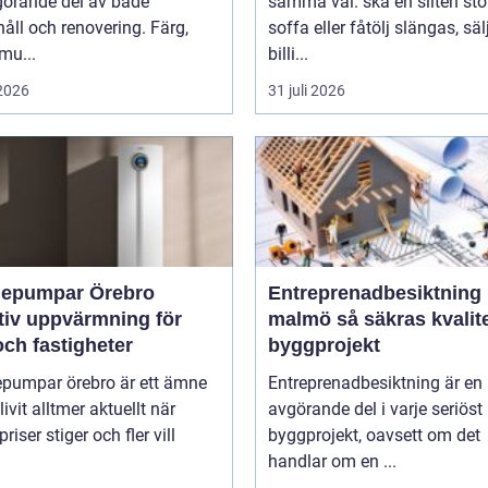
görande del av både
samma val: ska en sliten stol
åll och renovering. Färg,
soffa eller fåtölj slängas, säl
smu...
billi...
 2026
31 juli 2026
epumpar Örebro
Entreprenadbesiktning
tiv uppvärmning för
malmö så säkras kvaliteten i
ch fastigheter
byggprojekt
pumpar örebro är ett ämne
Entreprenadbesiktning är en
ivit alltmer aktuellt när
avgörande del i varje seriöst
riser stiger och fler vill
byggprojekt, oavsett om det
handlar om en ...