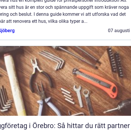
era hus en komplett guide för privatpersoner Introduktion Att
vera sitt hus är en stor och spännande uppgift som kräver noga
ring och beslut. I denna guide kommer vi att utforska vad det
är att renovera ett hus, vilka olika typer a...
Sjöberg
07 augusti
gföretag i Örebro: Så hittar du rätt partner