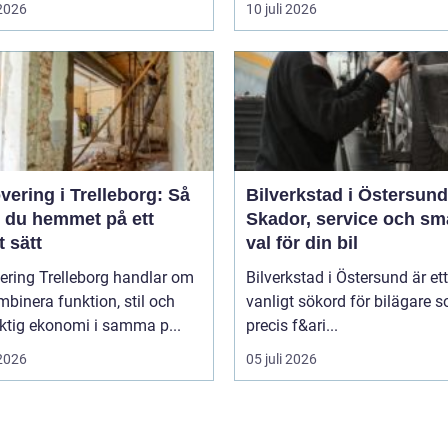
 2026
10 juli 2026
ering i Trelleborg: Så
Bilverkstad i Östersund
r du hemmet på ett
Skador, service och sm
 sätt
val för din bil
ering Trelleborg handlar om
Bilverkstad i Östersund är ett
mbinera funktion, stil och
vanligt sökord för bilägare 
ktig ekonomi i samma p...
precis f&ari...
 2026
05 juli 2026