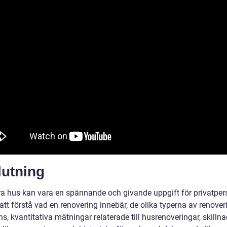
lutning
a hus kan vara en spännande och givande uppgift för privatper
tt förstå vad en renovering innebär, de olika typerna av renover
s, kvantitativa mätningar relaterade till husrenoveringar, skilln