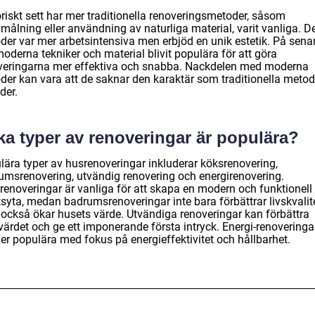
riskt sett har mer traditionella renoveringsmetoder, såsom
målning eller användning av naturliga material, varit vanliga. D
der var mer arbetsintensiva men erbjöd en unik estetik. På senar
oderna tekniker och material blivit populära för att göra
veringarna mer effektiva och snabba. Nackdelen med moderna
der kan vara att de saknar den karaktär som traditionella metod
der.
ka typer av renoveringar är populära?
lära typer av husrenoveringar inkluderar köksrenovering,
umsrenovering, utvändig renovering och energirenovering.
renoveringar är vanliga för att skapa en modern och funktionell
tsyta, medan badrumsrenoveringar inte bara förbättrar livskvalit
 också ökar husets värde. Utvändiga renoveringar kan förbättra
ärdet och ge ett imponerande första intryck. Energi-renoveringar
er populära med fokus på energieffektivitet och hållbarhet.