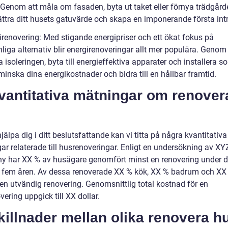
r. Genom att måla om fasaden, byta ut taket eller förnya trädgår
ättra ditt husets gatuvärde och skapa en imponerande första int
irenovering: Med stigande energipriser och ett ökat fokus på
liga alternativ blir energirenoveringar allt mer populära. Genom 
a isoleringen, byta till energieffektiva apparater och installera s
inska dina energikostnader och bidra till en hållbar framtid.
vantitativa mätningar om renover
hjälpa dig i ditt beslutsfattande kan vi titta på några kvantitativa
ar relaterade till husrenoveringar. Enligt en undersökning av XY
 har XX % av husägare genomfört minst en renovering under 
 fem åren. Av dessa renoverade XX % kök, XX % badrum och XX
 en utvändig renovering. Genomsnittlig total kostnad för en
ering uppgick till XX dollar.
killnader mellan olika renovera h