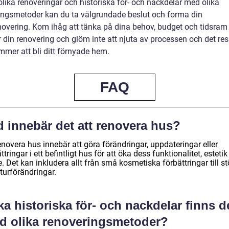
olika renoveringar och historiska för- och nackdelar med olika
ingsmetoder kan du ta välgrundade beslut och forma din
overing. Kom ihåg att tänka på dina behov, budget och tidsram
 din renovering och glöm inte att njuta av processen och det res
mer att bli ditt förnyade hem.
FAQ
d innebär det att renovera hus?
enovera hus innebär att göra förändringar, uppdateringar eller
ttringar i ett befintligt hus för att öka dess funktionalitet, estetik 
. Det kan inkludera allt från små kosmetiska förbättringar till st
turförändringar.
ka historiska för- och nackdelar finns d
d olika renoveringsmetoder?