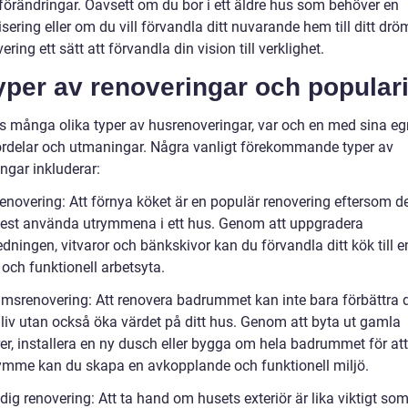
rförändringar. Oavsett om du bor i ett äldre hus som behöver en
ering eller om du vill förvandla ditt nuvarande hem till ditt drö
ering ett sätt att förvandla din vision till verklighet.
yper av renoveringar och populari
ns många olika typer av husrenoveringar, var och en med sina e
ördelar och utmaningar. Några vanligt förekommande typer av
ngar inkluderar:
enovering: Att förnya köket är en populär renovering eftersom de
est använda utrymmena i ett hus. Genom att uppgradera
dningen, vitvaror och bänkskivor kan du förvandla ditt kök till e
och funktionell arbetsyta.
msrenovering: Att renovera badrummet kan inte bara förbättra d
 liv utan också öka värdet på ditt hus. Genom att byta ut gamla
er, installera en ny dusch eller bygga om hela badrummet för at
ymme kan du skapa en avkopplande och funktionell miljö.
ig renovering: Att ta hand om husets exteriör är lika viktigt so