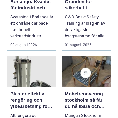
Borlänge: Kvalitet
Grunden för
för industri och
säkerhet i
konstruktion
vindkraftsbransch
Svetsning i Borlänge är
GWO Basic Safety
en
ett område där både
Training är idag en av
traditionell
de viktigaste
verkstadsindustr...
byggstenarna för alla
som vill arbet...
02 augusti 2026
01 augusti 2026
Bläster effektiv
Möbelrenovering i
rengöring och
stockholm så får
ytbearbetning för
du hållbara och
proffs och
vackra möbler
Att rengöra och
Många i Stockholm