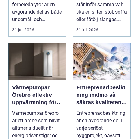
hantverkare
förbereda ytor är en
står inför samma val:
avgörande del av både
ska en sliten stol, soffa
underhåll och
eller fåtölj slängas,
renovering. Färg, rost,
säljas billi...
31 juli 2026
31 juli 2026
smu...
Värmepumpar
Entreprenadbesikt
Örebro effektiv
ning malmö så
uppvärmning för
säkras kvaliteten i
hus och
byggprojekt
Värmepumpar örebro
Entreprenadbesiktning
fastigheter
är ett ämne som blivit
är en avgörande del i
alltmer aktuellt när
varje seriöst
energipriser stiger och
byggprojekt, oavsett