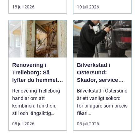
fler vill sän...
om det handlar om en
18 juli 2026
10 juli 2026
...
Renovering i
Bilverkstad i
Trelleborg: Så
Östersund:
lyfter du hemmet
Skador, service
på ett smart sätt
och smarta val för
Renovering Trelleborg
Bilverkstad i Östersund
din bil
handlar om att
är ett vanligt sökord
kombinera funktion,
för bilägare som precis
stil och långsiktig
f&ari...
ekonomi i samma p...
08 juli 2026
05 juli 2026