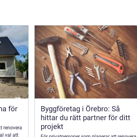
na för
Byggföretag i Örebro: Så
hittar du rätt partner för ditt
projekt
tt renovera
al val att
För privatpersoner som planerar att renovera