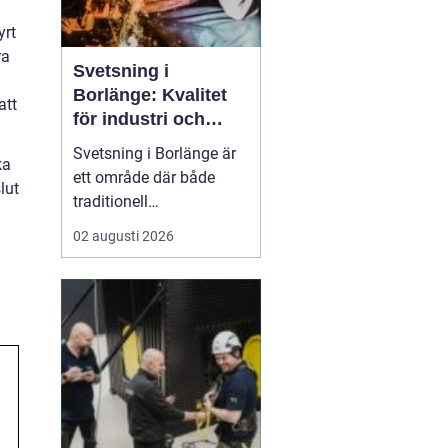
yrt
ra
Svetsning i
Borlänge: Kvalitet
att
för industri och
konstruktion
Svetsning i Borlänge är
ka
ett område där både
lut
traditionell
verkstadsindustri och
02 augusti 2026
moderna
konstruktionsprojekt
möts. I takt med att
kraven på hållbara
lösningar och hög
produktionssäkerhet ö...