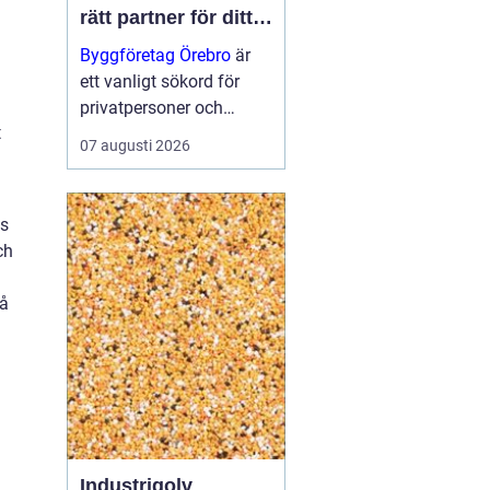
rätt partner för ditt
projekt
Byggföretag Örebro
är
ett vanligt sökord för
privatpersoner och
t
företag som planerar att
07 augusti 2026
bygga nytt, renovera eller
skapa mer yta runt
huset. Många vill ha en
as
trygg by...
ch
på
Industrigolv