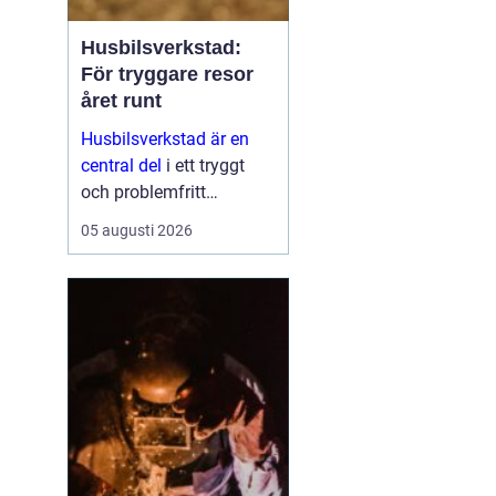
Husbilsverkstad:
För tryggare resor
året runt
Husbilsverkstad är en
central del
i ett tryggt
och problemfritt
husbilsliv. När en husbil
05 augusti 2026
används som både
fordon och hem ...