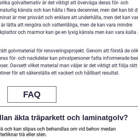
olika golvalternativ är det viktigt att överväga deras för- och
 naturlig känsla och kan hålla i flera decennier, men det kan bli d
inat är mer prisvärt och enklare att underhålla, men det kan va
v är lätta att rengöra och vattentåliga, men de kan vara mindre
ikplattor och marmor kan ge en lyxig känsla men kan vara kalla 
a rätt golvmaterial för renoveringsprojekt. Genom att förstå de oli
eras för- och nackdelar kan privatpersoner fatta informerade bes
. Oavsett vilket material man väljer är det viktigt att följa rätt
iner för att säkerställa ett vackert och hållbart resultat.
FAQ
llan äkta träparkett och laminatgolv?
a trä och kan slipas och behandlas om vid behov medan
erliknar trä eller sten.