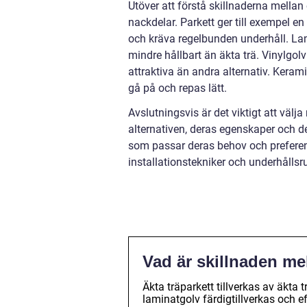
Utöver att förstå skillnaderna mellan 
nackdelar. Parkett ger till exempel en
och kräva regelbunden underhåll. Lam
mindre hållbart än äkta trä. Vinylgol
attraktiva än andra alternativ. Keram
gå på och repas lätt.
Avslutningsvis är det viktigt att välj
alternativen, deras egenskaper och d
som passar deras behov och preferenser
installationstekniker och underhållsrut
Vad är skillnaden me
Äkta träparkett tillverkas av äkt
laminatgolv färdigtillverkas och eft