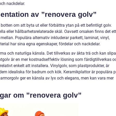
 och nackdelar.
entation av ”renovera golv”
otten om att byta ut eller förbättra ytan på ett befintligt golv.
lla eller hållbarhetsrelaterade skäl. Oavsett orsaken finns det et
 mellan. Populära alternativ inkluderar parkett, laminat, vinyl,
erial har sina egna egenskaper, fördelar och nackdelar.
arma och naturliga känsla. Det tillverkas av äkta trä och kan slip
golv är en mer kostnadseffektiv lösning som färdigtillverkas o
 relativt enkelt att installera. Vinylgolv, som plastprodukter, är
ör dem idealiska för badrum och kök. Keramikplattor är populära 
rmorgolv ger en känsla av lyx och elegans, men kan vara mer
ngar om ”renovera golv”