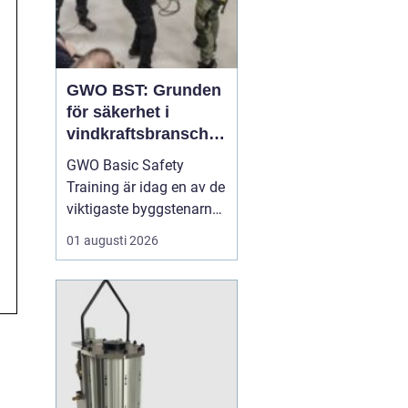
GWO BST: Grunden
för säkerhet i
vindkraftsbransche
n
GWO Basic Safety
Training är idag en av de
viktigaste byggstenarna
för alla som vill arbeta
01 augusti 2026
professionellt inom
vindkraft. Utbildningen
skapar en gemensam
säkerhetsnivå i en
bransch där jobbet ofta
sker långt frå...