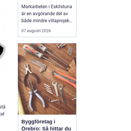
Markarbeten i Eskilstuna
är en avgörande del av
både mindre villaprojekt
och större
07 augusti 2026
byggsatsningar, och rätt
utförda arbeten skapar
en stabil grund för allt
som ska byggas
ovanpå. När marken
förbere...
stå
kel
Byggföretag i
Örebro: Så hittar du