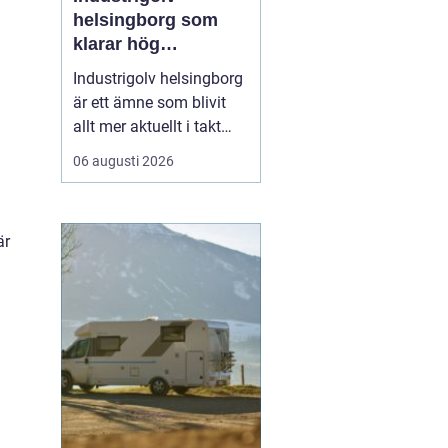
helsingborg som
klarar hög
belastning och tuffa
Industrigolv helsingborg
krav
är ett ämne som blivit
allt mer aktuellt i takt
med att fler
06 augusti 2026
verksamheter söker
hållbara, säkra och
lättskötta golvlösningar.
är
I moderna
produktionsmiljöer
behöver golvet vara mer
än bara en slityta. Golvet
ska tåla tung trafi...