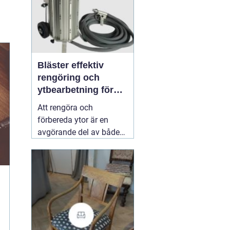
Bläster effektiv
rengöring och
ytbearbetning för
proffs och
Att rengöra och
hantverkare
förbereda ytor är en
avgörande del av både
underhåll och
renovering. Färg, rost,
smuts och gamla
beläggningar gör att
material åldras snabbare
och försämrar
slutresultatet vid