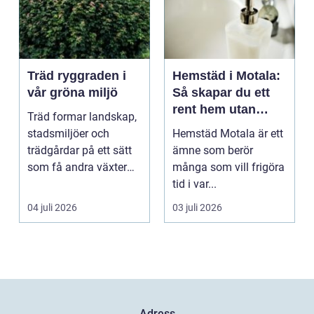
Träd ryggraden i
Hemstäd i Motala:
vår gröna miljö
Så skapar du ett
rent hem utan
Träd formar landskap,
stress
stadsmiljöer och
Hemstäd Motala är ett
trädgårdar på ett sätt
ämne som berör
som få andra växter
många som vill frigöra
klarar. De ger sku...
tid i var...
04 juli 2026
03 juli 2026
Adress