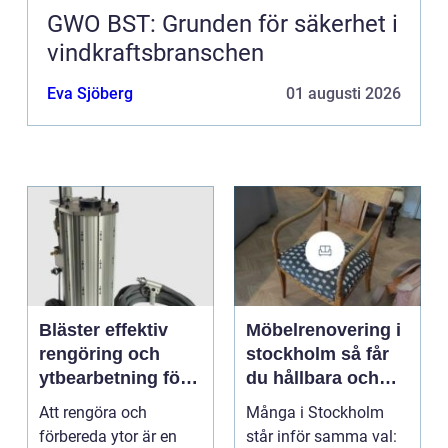
GWO BST: Grunden för säkerhet i
vindkraftsbranschen
Eva Sjöberg
01 augusti 2026
Bläster effektiv
Möbelrenovering i
rengöring och
stockholm så får
ytbearbetning för
du hållbara och
proffs och
vackra möbler
Att rengöra och
Många i Stockholm
hantverkare
förbereda ytor är en
står inför samma val: