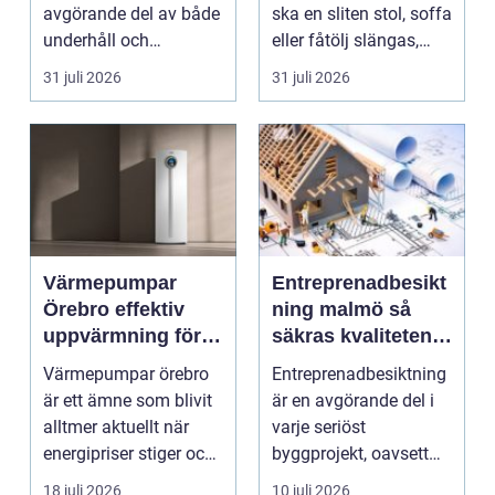
avgörande del av både
ska en sliten stol, soffa
underhåll och
eller fåtölj slängas,
renovering. Färg, rost,
säljas billi...
31 juli 2026
31 juli 2026
smu...
Värmepumpar
Entreprenadbesikt
Örebro effektiv
ning malmö så
uppvärmning för
säkras kvaliteten i
hus och
byggprojekt
Värmepumpar örebro
Entreprenadbesiktning
fastigheter
är ett ämne som blivit
är en avgörande del i
alltmer aktuellt när
varje seriöst
energipriser stiger och
byggprojekt, oavsett
fler vill sän...
om det handlar om en
18 juli 2026
10 juli 2026