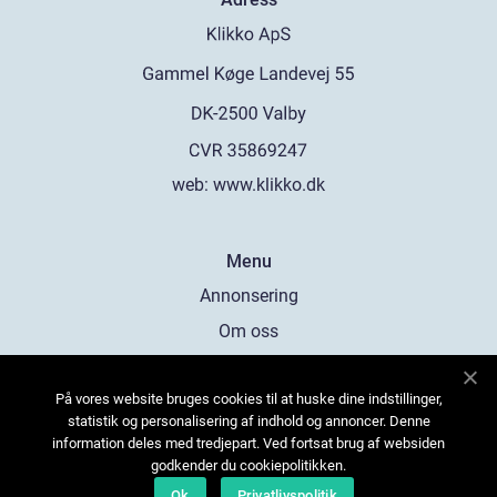
web:
www.klikko.dk
Menu
Annonsering
Om oss
Cookies
På vores website bruges cookies til at huske dine indstillinger,
Kontakta oss
statistik og personalisering af indhold og annoncer. Denne
Sitemap
information deles med tredjepart. Ved fortsat brug af websiden
godkender du cookiepolitikken.
Ok
Privatlivspolitik