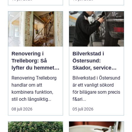
...
Renovering i
Bilverkstad i
Trelleborg: Så
Östersund:
lyfter du hemmet
Skador, service
på ett smart sätt
och smarta val för
Renovering Trelleborg
Bilverkstad i Östersund
din bil
handlar om att
är ett vanligt sökord
kombinera funktion,
för bilägare som precis
stil och långsiktig
f&ari...
ekonomi i samma p...
08 juli 2026
05 juli 2026