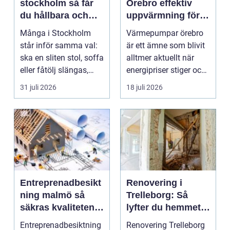
stockholm så får
Örebro effektiv
du hållbara och
uppvärmning för
vackra möbler
hus och
Många i Stockholm
Värmepumpar örebro
fastigheter
står inför samma val:
är ett ämne som blivit
ska en sliten stol, soffa
alltmer aktuellt när
eller fåtölj slängas,
energipriser stiger och
säljas billi...
fler vill sän...
31 juli 2026
18 juli 2026
Entreprenadbesikt
Renovering i
ning malmö så
Trelleborg: Så
säkras kvaliteten i
lyfter du hemmet
byggprojekt
på ett smart sätt
Entreprenadbesiktning
Renovering Trelleborg