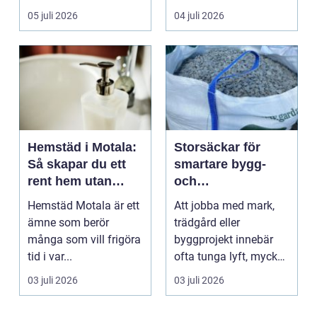
05 juli 2026
04 juli 2026
Hemstäd i Motala:
Storsäckar för
Så skapar du ett
smartare bygg-
rent hem utan
och
stress
trädgårdsprojekt
Hemstäd Motala är ett
Att jobba med mark,
ämne som berör
trädgård eller
många som vill frigöra
byggprojekt innebär
tid i var...
ofta tunga lyft, mycket
logis...
03 juli 2026
03 juli 2026