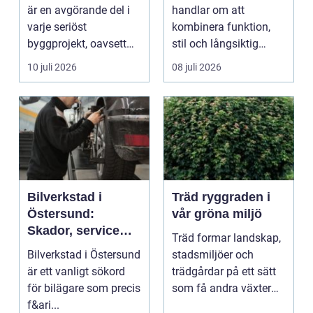
är en avgörande del i
handlar om att
varje seriöst
kombinera funktion,
byggprojekt, oavsett
stil och långsiktig
om det handlar om en
ekonomi i samma p...
10 juli 2026
08 juli 2026
...
Bilverkstad i
Träd ryggraden i
Östersund:
vår gröna miljö
Skador, service
Träd formar landskap,
och smarta val för
Bilverkstad i Östersund
stadsmiljöer och
din bil
är ett vanligt sökord
trädgårdar på ett sätt
för bilägare som precis
som få andra växter
f&ari...
klarar. De ger sku...