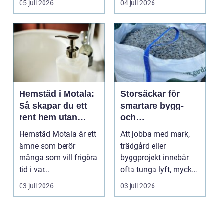
05 juli 2026
04 juli 2026
Hemstäd i Motala:
Storsäckar för
Så skapar du ett
smartare bygg-
rent hem utan
och
stress
trädgårdsprojekt
Hemstäd Motala är ett
Att jobba med mark,
ämne som berör
trädgård eller
många som vill frigöra
byggprojekt innebär
tid i var...
ofta tunga lyft, mycket
logis...
03 juli 2026
03 juli 2026