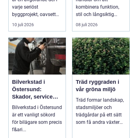
varje seriöst
kombinera funktion,
byggprojekt, oavsett
stil och långsiktig
om det handlar om en
ekonomi i samma p...
10 juli 2026
08 juli 2026
...
Bilverkstad i
Träd ryggraden i
Östersund:
vår gröna miljö
Skador, service
Träd formar landskap,
och smarta val för
Bilverkstad i Östersund
stadsmiljöer och
din bil
är ett vanligt sökord
trädgårdar på ett sätt
för bilägare som precis
som få andra växter
f&ari...
klarar. De ger sku...