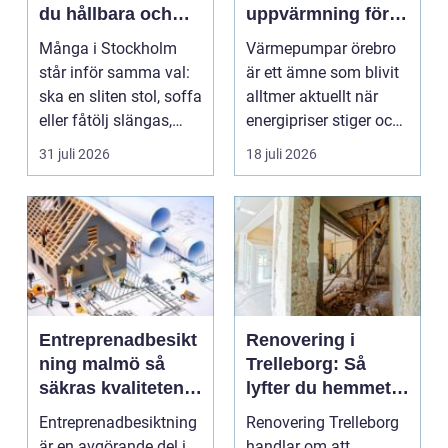
du hållbara och
uppvärmning för
vackra möbler
hus och
Många i Stockholm
Värmepumpar örebro
fastigheter
står inför samma val:
är ett ämne som blivit
ska en sliten stol, soffa
alltmer aktuellt när
eller fåtölj slängas,
energipriser stiger och
säljas billi...
fler vill sän...
31 juli 2026
18 juli 2026
Entreprenadbesikt
Renovering i
ning malmö så
Trelleborg: Så
säkras kvaliteten i
lyfter du hemmet
byggprojekt
på ett smart sätt
Entreprenadbesiktning
Renovering Trelleborg
är en avgörande del i
handlar om att