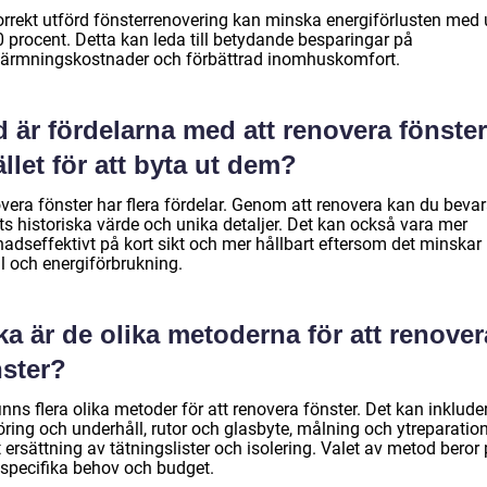
orrekt utförd fönsterrenovering kan minska energiförlusten med
40 procent. Detta kan leda till betydande besparingar på
ärmningskostnader och förbättrad inomhuskomfort.
 är fördelarna med att renovera fönster
ället för att byta ut dem?
vera fönster har flera fördelar. Genom att renovera kan du beva
ts historiska värde och unika detaljer. Det kan också vara mer
nadseffektivt på kort sikt och mer hållbart eftersom det minskar
l och energiförbrukning.
ka är de olika metoderna för att renover
nster?
inns flera olika metoder för att renovera fönster. Det kan inklude
ring och underhåll, rutor och glasbyte, målning och ytreparation
ersättning av tätningslister och isolering. Valet av metod beror
 specifika behov och budget.