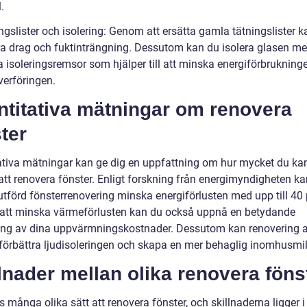
.
ngslister och isolering: Genom att ersätta gamla tätningslister 
ra drag och fuktinträngning. Dessutom kan du isolera glasen m
a isoleringsremsor som hjälper till att minska energiförbrukning
erföringen.
ntitativa mätningar om renovera
ter
ativa mätningar kan ge dig en uppfattning om hur mycket du ka
tt renovera fönster. Enligt forskning från energimyndigheten ka
utförd fönsterrenovering minska energiförlusten med upp till 40 
tt minska värmeförlusten kan du också uppnå en betydande
ng av dina uppvärmningskostnader. Dessutom kan renovering 
 förbättra ljudisoleringen och skapa en mer behaglig inomhusmil
lnader mellan olika renovera föns
s många olika sätt att renovera fönster, och skillnaderna ligger i