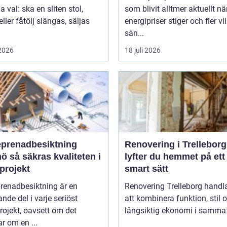
val: ska en sliten stol,
som blivit alltmer aktuellt nä
eller fåtölj slängas, säljas
energipriser stiger och fler vil
sän...
 2026
18 juli 2026
eprenadbesiktning
Renovering i Trelleborg
liteten i
lyfter du hemmet på ett
projekt
smart sätt
renadbesiktning är en
Renovering Trelleborg handl
nde del i varje seriöst
att kombinera funktion, stil 
ojekt, oavsett om det
långsiktig ekonomi i samma 
r om en ...