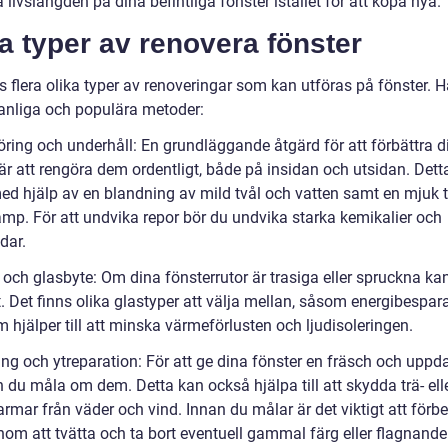
 livslängden på dina befintliga fönster istället för att köpa nya.
a typer av renovera fönster
s flera olika typer av renoveringar som kan utföras på fönster. H
anliga och populära metoder:
öring och underhåll: En grundläggande åtgärd för att förbättra d
är att rengöra dem ordentligt, både på insidan och utsidan. Dett
ed hjälp av en blandning av mild tvål och vatten samt en mjuk 
vamp. För att undvika repor bör du undvika starka kemikalier och
dar.
 och glasbyte: Om dina fönsterrutor är trasiga eller spruckna ka
t. Det finns olika glastyper att välja mellan, såsom energibespa
 hjälper till att minska värmeförlusten och ljudisoleringen.
ing och ytreparation: För att ge dina fönster en fräsch och uppd
 du måla om dem. Detta kan också hjälpa till att skydda trä- ell
rmar från väder och vind. Innan du målar är det viktigt att förb
nom att tvätta och ta bort eventuell gammal färg eller flagnande