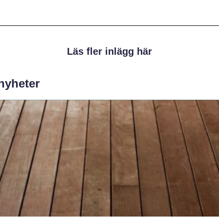
Läs fler inlägg här
 nyheter