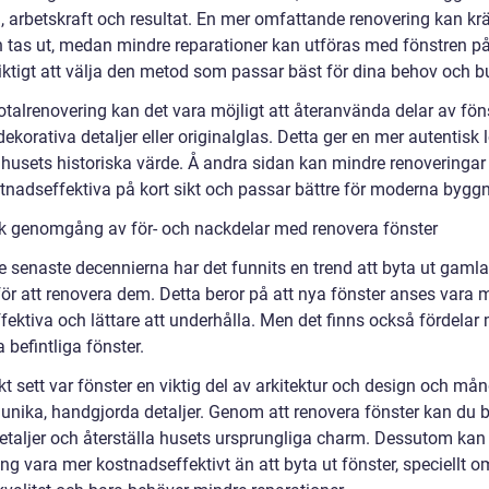
, arbetskraft och resultat. En mer omfattande renovering kan krä
n tas ut, medan mindre reparationer kan utföras med fönstren på
viktigt att välja den metod som passar bäst för dina behov och b
otalrenovering kan det vara möjligt att återanvända delar av fön
korativa detaljer eller originalglas. Detta ger en mer autentisk 
 husets historiska värde. Å andra sidan kan mindre renoveringar
tnadseffektiva på kort sikt och passar bättre för moderna byggn
sk genomgång av för- och nackdelar med renovera fönster
e senaste decennierna har det funnits en trend att byta ut gamla
 för att renovera dem. Detta beror på att nya fönster anses vara 
fektiva och lättare att underhålla. Men det finns också fördelar
 befintliga fönster.
kt sett var fönster en viktig del av arkitektur och design och må
 unika, handgjorda detaljer. Genom att renovera fönster kan du 
etaljer och återställa husets ursprungliga charm. Dessutom kan
ng vara mer kostnadseffektivt än att byta ut fönster, speciellt o