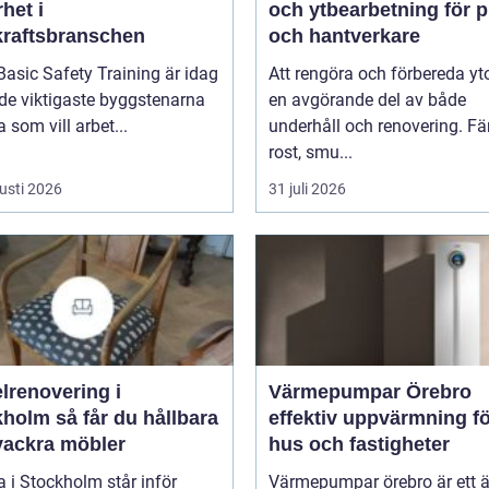
het i
och ytbearbetning för p
kraftsbranschen
och hantverkare
asic Safety Training är idag
Att rengöra och förbereda yto
de viktigaste byggstenarna
en avgörande del av både
a som vill arbet...
underhåll och renovering. Fä
rost, smu...
usti 2026
31 juli 2026
lrenovering i
Värmepumpar Örebro
 får du hållbara
effektiv uppvärmning f
vackra möbler
hus och fastigheter
 i Stockholm står inför
Värmepumpar örebro är ett