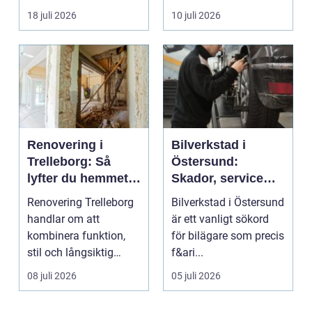
fler vill sän...
om det handlar om en
18 juli 2026
10 juli 2026
...
Renovering i
Bilverkstad i
Trelleborg: Så
Östersund:
lyfter du hemmet
Skador, service
på ett smart sätt
och smarta val för
Renovering Trelleborg
Bilverkstad i Östersund
din bil
handlar om att
är ett vanligt sökord
kombinera funktion,
för bilägare som precis
stil och långsiktig
f&ari...
ekonomi i samma p...
08 juli 2026
05 juli 2026