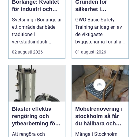
Borlänge: Kvalitet
Grunden för
för industri och
säkerhet i
konstruktion
vindkraftsbransch
Svetsning i Borlänge är
GWO Basic Safety
en
ett område där både
Training är idag en av
traditionell
de viktigaste
verkstadsindustr...
byggstenarna för alla
som vill arbet...
02 augusti 2026
01 augusti 2026
Bläster effektiv
Möbelrenovering i
rengöring och
stockholm så får
ytbearbetning för
du hållbara och
proffs och
vackra möbler
Att rengöra och
Många i Stockholm