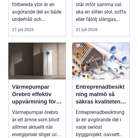
hantverkare
förbereda ytor är en
står inför samma val:
avgörande del av både
ska en sliten stol, soffa
underhåll och
eller fåtölj slängas,
renovering. Färg, rost,
säljas billi...
31 juli 2026
31 juli 2026
smu...
Värmepumpar
Entreprenadbesikt
Örebro effektiv
ning malmö så
uppvärmning för
säkras kvaliteten i
hus och
byggprojekt
Värmepumpar örebro
Entreprenadbesiktning
fastigheter
är ett ämne som blivit
är en avgörande del i
alltmer aktuellt när
varje seriöst
energipriser stiger och
byggprojekt, oavsett