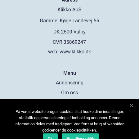
web:
www.klikko.dk
Menu
Annonsering
Om oss
Cookies
På vores website bruges cookies til at huske dine indstillinger,
Kontakta oss
statistik og personalisering af indhold og annoncer. Denne
Sitemap
information deles med tredjepart. Ved fortsat brug af websiden
godkender du cookiepolitikken.
Ok
Privatlivspolitik