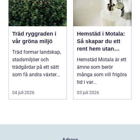
Träd ryggraden i
Hemstäd i Motala:
vår gröna miljö
Så skapar du ett
rent hem utan
Träd formar landskap,
stress
stadsmiljöer och
Hemstäd Motala är ett
trädgårdar på ett sätt
ämne som berör
som få andra växter
många som vill frigöra
klarar. De ger sku...
tid i var...
04 juli 2026
03 juli 2026
Adress