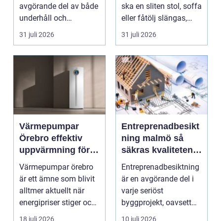
avgörande del av både
ska en sliten stol, soffa
underhåll och
eller fåtölj slängas,
renovering. Färg, rost,
säljas billi...
31 juli 2026
31 juli 2026
smu...
Värmepumpar
Entreprenadbesikt
Örebro effektiv
ning malmö så
uppvärmning för
säkras kvaliteten i
hus och
byggprojekt
Värmepumpar örebro
Entreprenadbesiktning
fastigheter
är ett ämne som blivit
är en avgörande del i
alltmer aktuellt när
varje seriöst
energipriser stiger och
byggprojekt, oavsett
fler vill sän...
om det handlar om en
18 juli 2026
10 juli 2026