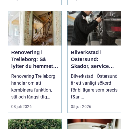
...
Renovering i
Bilverkstad i
Trelleborg: Så
Östersund:
lyfter du hemmet
Skador, service
på ett smart sätt
och smarta val för
Renovering Trelleborg
Bilverkstad i Östersund
din bil
handlar om att
är ett vanligt sökord
kombinera funktion,
för bilägare som precis
stil och långsiktig
f&ari...
ekonomi i samma p...
08 juli 2026
05 juli 2026