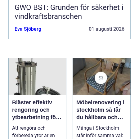
GWO BST: Grunden för säkerhet i
vindkraftsbranschen
Eva Sjöberg
01 augusti 2026
Bläster effektiv
Möbelrenovering i
rengöring och
stockholm så får
ytbearbetning för
du hållbara och
proffs och
vackra möbler
Att rengöra och
Många i Stockholm
hantverkare
förbereda ytor är en
står inför samma val: