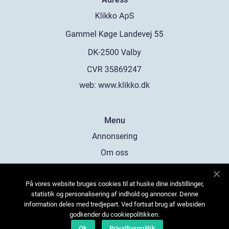
web:
www.klikko.dk
Menu
Annonsering
Om oss
Cookies
På vores website bruges cookies til at huske dine indstillinger,
Kontakta oss
statistik og personalisering af indhold og annoncer. Denne
Sitemap
information deles med tredjepart. Ved fortsat brug af websiden
godkender du cookiepolitikken.
Ok
Privatlivspolitik