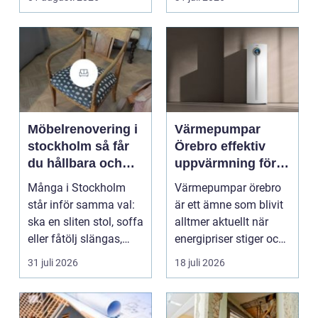
smu...
Möbelrenovering i
Värmepumpar
stockholm så får
Örebro effektiv
du hållbara och
uppvärmning för
vackra möbler
hus och
Många i Stockholm
Värmepumpar örebro
fastigheter
står inför samma val:
är ett ämne som blivit
ska en sliten stol, soffa
alltmer aktuellt när
eller fåtölj slängas,
energipriser stiger och
säljas billi...
fler vill sän...
31 juli 2026
18 juli 2026