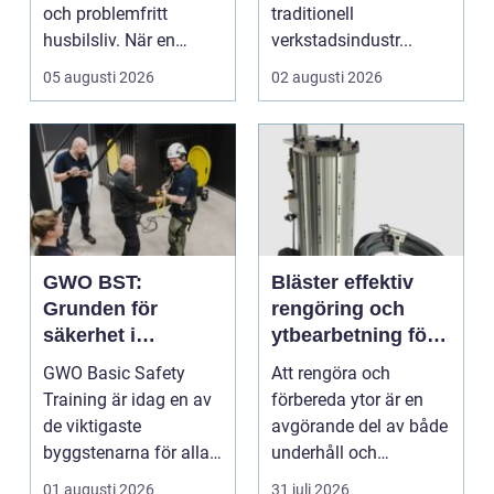
och problemfritt
traditionell
husbilsliv. När en
verkstadsindustr...
husbil ...
05 augusti 2026
02 augusti 2026
GWO BST:
Bläster effektiv
Grunden för
rengöring och
säkerhet i
ytbearbetning för
vindkraftsbransch
proffs och
GWO Basic Safety
Att rengöra och
en
hantverkare
Training är idag en av
förbereda ytor är en
de viktigaste
avgörande del av både
byggstenarna för alla
underhåll och
som vill arbet...
renovering. Färg, rost,
01 augusti 2026
31 juli 2026