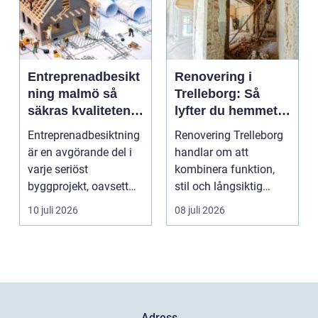
Entreprenadbesikt
Renovering i
ning malmö så
Trelleborg: Så
säkras kvaliteten i
lyfter du hemmet
byggprojekt
på ett smart sätt
Entreprenadbesiktning
Renovering Trelleborg
är en avgörande del i
handlar om att
varje seriöst
kombinera funktion,
byggprojekt, oavsett
stil och långsiktig
om det handlar om en
ekonomi i samma p...
10 juli 2026
08 juli 2026
...
Adress