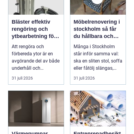
Bläster effektiv
Möbelrenovering i
rengöring och
stockholm så får
ytbearbetning för
du hållbara och
proffs och
vackra möbler
Att rengöra och
Många i Stockholm
hantverkare
förbereda ytor är en
står inför samma val:
avgörande del av både
ska en sliten stol, soffa
underhåll och
eller fåtölj slängas,
renovering. Färg, rost,
säljas billi...
31 juli 2026
31 juli 2026
smu...
Värmepumpar
Entreprenadbesikt