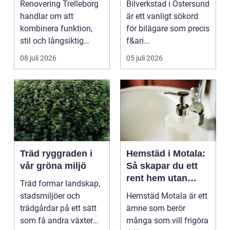
Renovering Trelleborg
Bilverkstad i Östersund
din bil
handlar om att
är ett vanligt sökord
kombinera funktion,
för bilägare som precis
stil och långsiktig
f&ari...
ekonomi i samma p...
08 juli 2026
05 juli 2026
Träd ryggraden i
Hemstäd i Motala:
vår gröna miljö
Så skapar du ett
rent hem utan
Träd formar landskap,
stress
stadsmiljöer och
Hemstäd Motala är ett
trädgårdar på ett sätt
ämne som berör
som få andra växter
många som vill frigöra