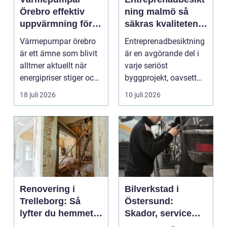
Örebro effektiv
ning malmö så
uppvärmning för
säkras kvaliteten i
hus och
byggprojekt
Värmepumpar örebro
Entreprenadbesiktning
fastigheter
är ett ämne som blivit
är en avgörande del i
alltmer aktuellt när
varje seriöst
energipriser stiger och
byggprojekt, oavsett
fler vill sän...
om det handlar om en
18 juli 2026
10 juli 2026
...
Renovering i
Bilverkstad i
Trelleborg: Så
Östersund:
lyfter du hemmet
Skador, service
på ett smart sätt
och smarta val för