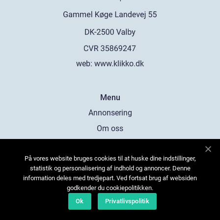
web:
www.klikko.dk
Menu
Annonsering
Om oss
Cookies
På vores website bruges cookies til at huske dine indstillinger,
Kontakta oss
statistik og personalisering af indhold og annoncer. Denne
Sitemap
information deles med tredjepart. Ved fortsat brug af websiden
godkender du cookiepolitikken.
Ok
Privatlivspolitik