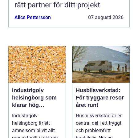
rätt partner för ditt projekt
Alice Pettersson
07 augusti 2026
Industrigolv
Husbilsverkstad:
helsingborg som
För tryggare resor
klarar hög
året runt
belastning och
Industrigolv
Husbilsverkstad är en
tuffa krav
helsingborg är ett
central del i ett tryggt
ämne som blivit allt
och problemfritt
mer aktuellt i takt med
husbilsliv. När en