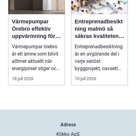
Värmepumpar
Entreprenadbesikt
Örebro effektiv
ning malmö så
uppvärmning för
säkras kvaliteten i
hus och
byggprojekt
Värmepumpar örebro
Entreprenadbesiktning
fastigheter
är ett ämne som blivit
är en avgörande del i
alltmer aktuellt när
varje seriöst
energipriser stiger och
byggprojekt, oavsett
fler vill sän...
om det handlar om en
18 juli 2026
10 juli 2026
...
Adress