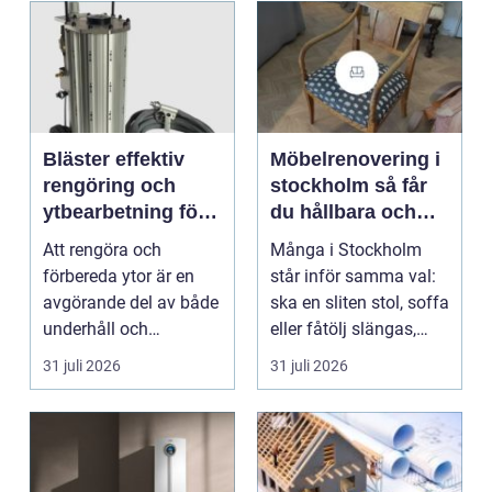
Bläster effektiv
Möbelrenovering i
rengöring och
stockholm så får
ytbearbetning för
du hållbara och
proffs och
vackra möbler
Att rengöra och
Många i Stockholm
hantverkare
förbereda ytor är en
står inför samma val:
avgörande del av både
ska en sliten stol, soffa
underhåll och
eller fåtölj slängas,
renovering. Färg, rost,
säljas billi...
31 juli 2026
31 juli 2026
smu...