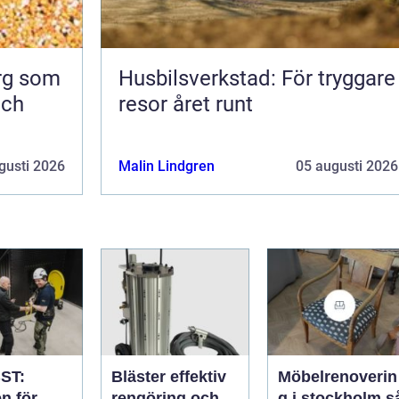
org som
Husbilsverkstad: För tryggare
och
resor året runt
gusti 2026
Malin Lindgren
05 augusti 2026
ST:
Bläster effektiv
Möbelrenoverin
n för
rengöring och
g i stockholm så