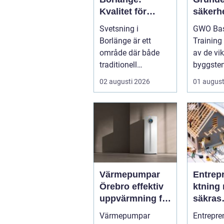
Kvalitet för
säkerhe
industri och
vindkr
Svetsning i
GWO Bas
konstruktion
chen
Borlänge är ett
Training
område där både
av de vik
traditionell
byggsten
verkstadsindustr...
alla som 
02 augusti 2026
01 august
Värmepumpar
Entrep
Örebro effektiv
ktning 
uppvärmning för
säkras
hus och
kvalitet
Värmepumpar
Entrepre
fastigheter
byggpr