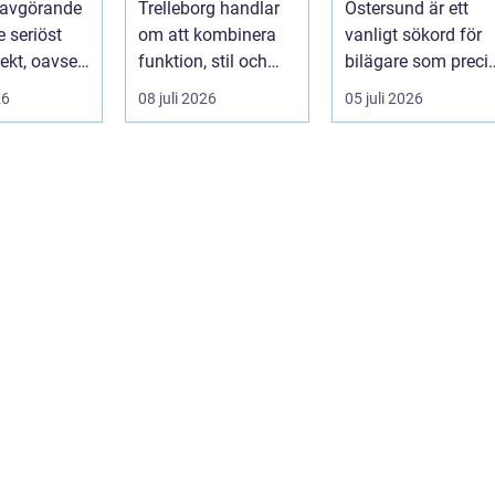
 avgörande
Trelleborg handlar
Östersund är ett
je seriöst
om att kombinera
vanligt sökord för
ekt, oavsett
funktion, stil och
bilägare som preci
handlar om
långsiktig ekonomi i
f&ari...
26
08 juli 2026
05 juli 2026
samma p...