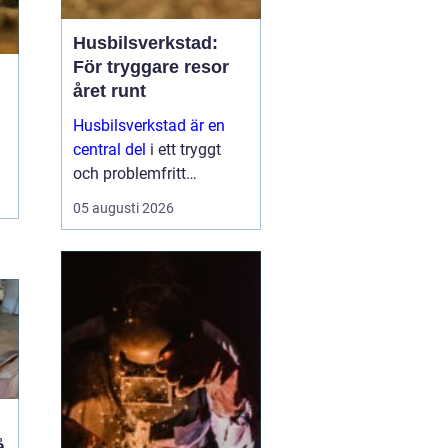
Husbilsverkstad:
För tryggare resor
året runt
Husbilsverkstad är en
central del
i ett tryggt
och problemfritt
husbilsliv. När en husbil
05 augusti 2026
används som både
fordon och hem ...