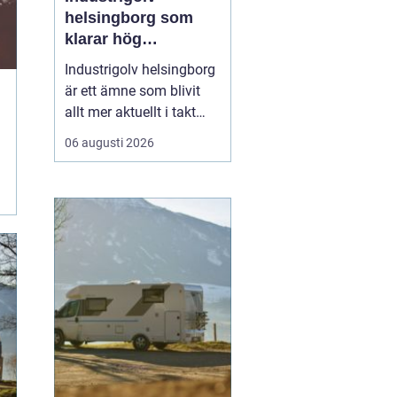
helsingborg som
klarar hög
belastning och tuffa
Industrigolv helsingborg
krav
är ett ämne som blivit
allt mer aktuellt i takt
med att fler
06 augusti 2026
verksamheter söker
hållbara, säkra och
lättskötta golvlösningar.
I moderna
produktionsmiljöer
behöver golvet vara mer
än bara en slityta. Golvet
ska tåla tung trafi...