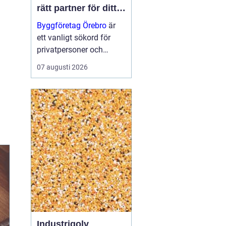
rätt partner för ditt
projekt
Byggföretag Örebro
är
ett vanligt sökord för
privatpersoner och
företag som planerar att
07 augusti 2026
bygga nytt, renovera eller
skapa mer yta runt
huset. Många vill ha en
trygg by...
Industrigolv