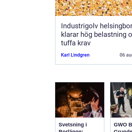
Industrigolv helsingb
klarar hög belastning 
tuffa krav
Karl Lindgren
06 au
Svetsning i
GWO B
Borlänge:
Grunde