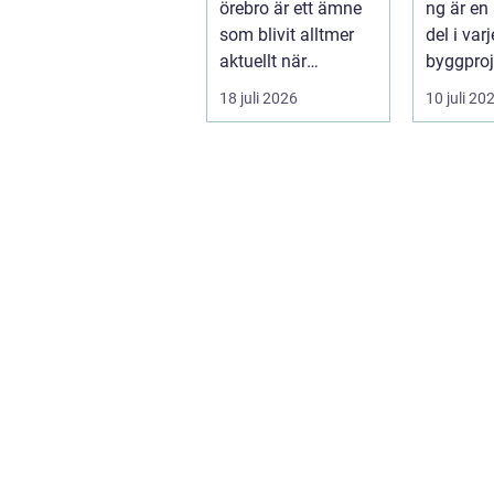
örebro är ett ämne
ng är en
som blivit alltmer
del i var
aktuellt när
byggproj
energipriser stiger
om det 
18 juli 2026
10 juli 20
och fler vill sän...
en ...