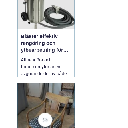
Bläster effektiv
rengöring och
ytbearbetning för
proffs och
Att rengöra och
hantverkare
förbereda ytor är en
avgörande del av både
underhåll och
renovering. Färg, rost,
smuts och gamla
beläggningar gör att
material åldras snabbare
och försämrar
slutresultatet vid