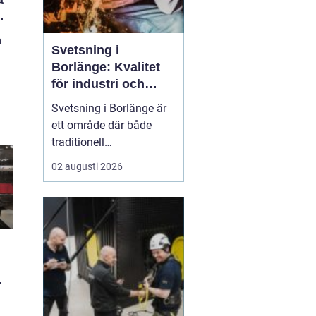
m
Svetsning i
Borlänge: Kvalitet
för industri och
konstruktion
Svetsning i Borlänge är
ett område där både
traditionell
verkstadsindustri och
02 augusti 2026
moderna
konstruktionsprojekt
möts. I takt med att
kraven på hållbara
lösningar och hög
produktionssäkerhet ö...