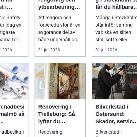
t i
ytbearbetning
får du hållbara
aftsbrans
för proffs och
och vackra
ic Safety
Att rengöra och
Många i Stockhol
hantverkare
möbler
 är idag en
förbereda ytor är en
står inför samma
tigaste
avgörande del av
val: ska en sliten
arna för
både underhåll och
stol, soffa eller
vill arbet...
renovering. Färg,
fåtölj slängas,
i 2026
31 juli 2026
31 juli 2026
rost, smu...
säljas billi...
renadbesi
Renovering i
Bilverkstad i
malmö så
Trelleborg: Så
Östersund:
lyfter du
Skador, service
en i
hemmet på ett
och smarta val
nadbesiktni
Renovering
Bilverkstad i
ojekt
smart sätt
för din bil