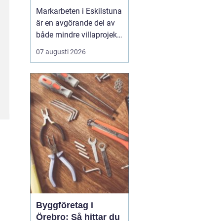
Markarbeten i Eskilstuna
är en avgörande del av
både mindre villaprojekt
och större
07 augusti 2026
byggsatsningar, och rätt
utförda arbeten skapar
en stabil grund för allt
som ska byggas
ovanpå. När marken
förbere...
Byggföretag i
Örebro: Så hittar du