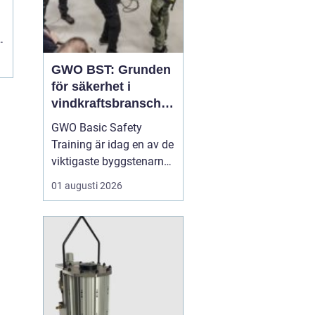
s
GWO BST: Grunden
för säkerhet i
vindkraftsbransche
n
GWO Basic Safety
Training är idag en av de
viktigaste byggstenarna
för alla som vill arbeta
01 augusti 2026
professionellt inom
vindkraft. Utbildningen
skapar en gemensam
säkerhetsnivå i en
bransch där jobbet ofta
sker långt frå...