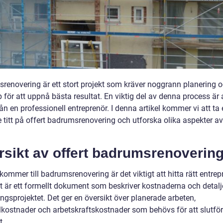
renovering är ett stort projekt som kräver noggrann planering o
för att uppnå bästa resultat. En viktig del av denna process är a
rån en professionell entreprenör. I denna artikel kommer vi att ta
 titt på offert badrumsrenovering och utforska olika aspekter av
rsikt av offert badrumsrenoverin
kommer till badrumsrenovering är det viktigt att hitta rätt entrep
rt är ett formellt dokument som beskriver kostnaderna och detalj
ngsprojektet. Det ger en översikt över planerade arbeten,
lkostnader och arbetskraftskostnader som behövs för att slutfö
t.