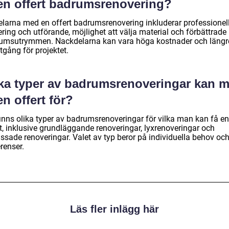
 en offert badrumsrenovering?
elarna med en offert badrumsrenovering inkluderar professionel
ring och utförande, möjlighet att välja material och förbättrade
umsutrymmen. Nackdelarna kan vara höga kostnader och längr
tgång för projektet.
lka typer av badrumsrenoveringar kan 
en offert för?
finns olika typer av badrumsrenoveringar för vilka man kan få en
t, inklusive grundläggande renoveringar, lyxrenoveringar och
ssade renoveringar. Valet av typ beror på individuella behov oc
renser.
Läs fler inlägg här