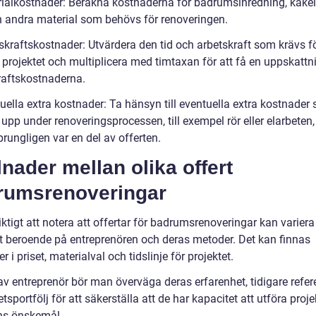
rialkostnader: Beräkna kostnaderna för badrumsinredning, kakel,
h andra material som behövs för renoveringen.
skraftskostnader: Utvärdera den tid och arbetskraft som krävs fö
 projektet och multiplicera med timtaxan för att få en uppskattn
raftskostnaderna.
uella extra kostnader: Ta hänsyn till eventuella extra kostnader
pp under renoveringsprocessen, till exempel rör eller elarbeten
prungligen var en del av offerten.
lnader mellan olika offert
rumsrenoveringar
iktigt att notera att offertar för badrumsrenoveringar kan variera
t beroende på entreprenören och deras metoder. Det kan finnas
er i priset, materialval och tidslinje för projektet.
av entreprenör bör man överväga deras erfarenhet, tidigare refer
tsportfölj för att säkerställa att de har kapacitet att utföra proj
ens önskemål.