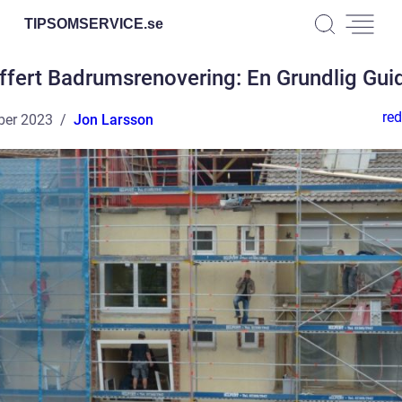
TIPSOMSERVICE.
se
ffert Badrumsrenovering: En Grundlig Gui
red
ber 2023
Jon Larsson