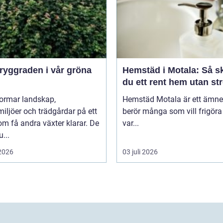
Hemstäd i Motala: Så s
du ett rent hem utan st
formar landskap,
Hemstäd Motala är ett ämn
iljöer och trädgårdar på ett
berör många som vill frigöra 
om få andra växter klarar. De
var...
u...
 2026
03 juli 2026