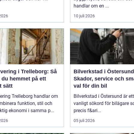
handlar om en ...
 2026
10 juli 2026
ering i Trelleborg: Så
Bilverkstad i Östersund
r du hemmet på ett
Skador, service och sm
 sätt
val för din bil
ering Trelleborg handlar om
Bilverkstad i Östersund är ett
mbinera funktion, stil och
vanligt sökord för bilägare 
ktig ekonomi i samma p...
precis f&ari...
 2026
05 juli 2026