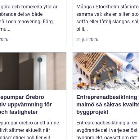
ngöra och förbereda ytor är
Många i Stockholm står infö
görande del av både
samma val: ska en sliten stol
åll och renovering. Färg,
soffa eller fåtölj slängas, säl
smu...
billi...
 2026
31 juli 2026
epumpar Örebro
Entreprenadbesiktning
tiv uppvärmning för
malmö så säkras kvaliteten i
ch fastigheter
byggprojekt
pumpar örebro är ett ämne
Entreprenadbesiktning är en
ivit alltmer aktuellt när
avgörande del i varje seriöst
riser stiger och fler vill
byggprojekt, oavsett om det