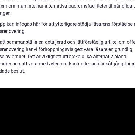
lem om man inte har alternativa badrumsfaciliteter tillgängliga 
ingen.
pp kan infogas här för att ytterligare stödja läsarens förståelse 
renovering.
tt sammanställa en detaljerad och lättförståelig artikel om offe
renovering har vi förhoppningsvis gett våra läsare en grundlig
se av ämnet. Det är viktigt att utforska olika alternativ bland
enörer och att vara medveten om kostnader och tidsåtgång för at
dade beslut.