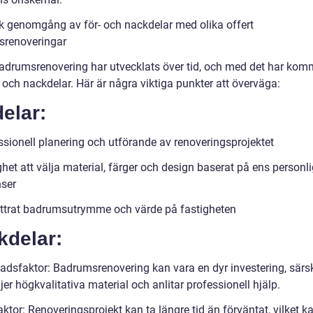
sk genomgång av för- och nackdelar med olika offert
renoveringar
badrumsrenovering har utvecklats över tid, och med det har kom
 och nackdelar. Här är några viktiga punkter att överväga:
elar:
ssionell planering och utförande av renoveringsprojektet
het att välja material, färger och design baserat på ens personl
nser
ttrat badrumsutrymme och värde på fastigheten
kdelar:
adsfaktor: Badrumsrenovering kan vara en dyr investering, särs
er högkvalitativa material och anlitar professionell hjälp.
ktor: Renoveringsprojekt kan ta längre tid än förväntat, vilket k