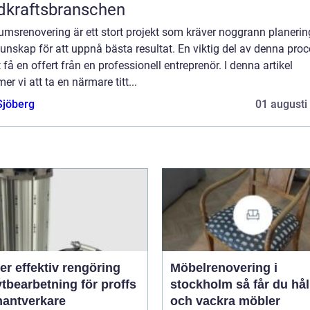
dkraftsbranschen
umsrenovering är ett stort projekt som kräver noggrann planerin
kunskap för att uppnå bästa resultat. En viktig del av denna pro
t få en offert från en professionell entreprenör. I denna artikel
r vi att ta en närmare titt...
Sjöberg
01 augusti
rengöring
Möbelrenovering i
tbearbetning för proffs
stockholm så får du hållbara
hantverkare
och vackra möbler