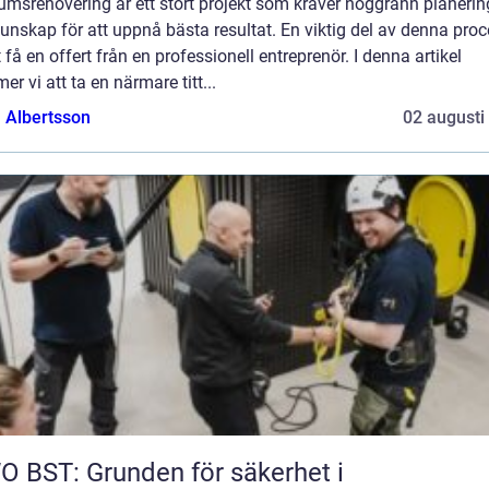
umsrenovering är ett stort projekt som kräver noggrann planerin
kunskap för att uppnå bästa resultat. En viktig del av denna pro
t få en offert från en professionell entreprenör. I denna artikel
r vi att ta en närmare titt...
a Albertsson
02 augusti
 BST: Grunden för säkerhet i