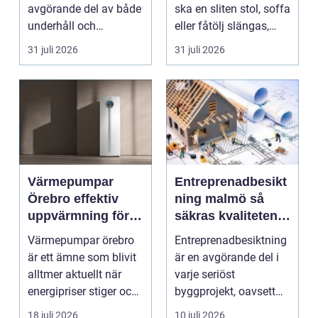
avgörande del av både
ska en sliten stol, soffa
underhåll och
eller fåtölj slängas,
renovering. Färg, rost,
säljas billi...
31 juli 2026
31 juli 2026
smu...
Värmepumpar
Entreprenadbesikt
Örebro effektiv
ning malmö så
uppvärmning för
säkras kvaliteten i
hus och
byggprojekt
Värmepumpar örebro
Entreprenadbesiktning
fastigheter
är ett ämne som blivit
är en avgörande del i
alltmer aktuellt när
varje seriöst
energipriser stiger och
byggprojekt, oavsett
fler vill sän...
om det handlar om en
18 juli 2026
10 juli 2026