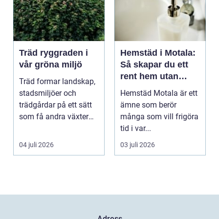
Träd ryggraden i
Hemstäd i Motala:
vår gröna miljö
Så skapar du ett
rent hem utan
Träd formar landskap,
stress
stadsmiljöer och
Hemstäd Motala är ett
trädgårdar på ett sätt
ämne som berör
som få andra växter
många som vill frigöra
klarar. De ger sku...
tid i var...
04 juli 2026
03 juli 2026
Adress