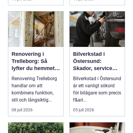
...
Renovering i
Bilverkstad i
Trelleborg: Så
Östersund:
lyfter du hemmet
Skador, service
på ett smart sätt
och smarta val för
Renovering Trelleborg
Bilverkstad i Östersund
din bil
handlar om att
är ett vanligt sökord
kombinera funktion,
för bilägare som precis
stil och långsiktig
f&ari...
ekonomi i samma p...
08 juli 2026
05 juli 2026