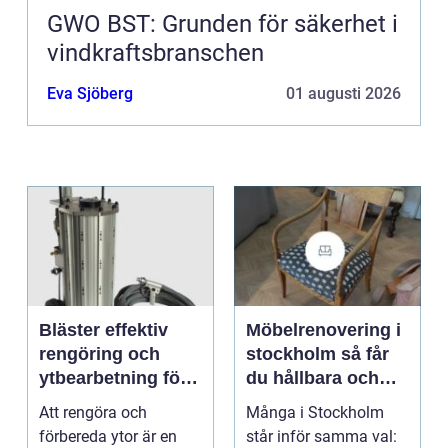
GWO BST: Grunden för säkerhet i
vindkraftsbranschen
Eva Sjöberg
01 augusti 2026
Bläster effektiv
Möbelrenovering i
rengöring och
stockholm så får
ytbearbetning för
du hållbara och
proffs och
vackra möbler
Att rengöra och
Många i Stockholm
hantverkare
förbereda ytor är en
står inför samma val: