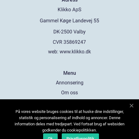
web:
www.klikko.dk
Menu
Annonsering
Om oss
Cookies
På vores website bruges cookies til at huske dine indstillinger,
Kontakta oss
statistik og personalisering af indhold og annoncer. Denne
Sitemap
information deles med tredjepart. Ved fortsat brug af websiden
godkender du cookiepolitikken.
Ok
Privatlivspolitik