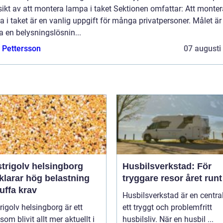
ikt av att montera lampa i taket Sektionen omfattar: Att monter
 i taket är en vanlig uppgift för många privatpersoner. Målet är 
 en belysningslösnin...
e Pettersson
07 augusti
trigolv helsingborg
Husbilsverkstad: För
klarar hög belastning
tryggare resor året runt
uffa krav
Husbilsverkstad är en central
rigolv helsingborg är ett
ett tryggt och problemfritt
om blivit allt mer aktuellt i
husbilsliv. När en husbil ...