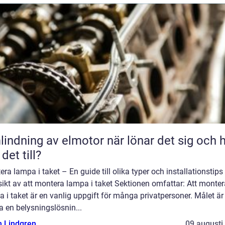
ning av elmotor när lönar det sig och hur
 det till?
ra lampa i taket – En guide till olika typer och installationstips
ikt av att montera lampa i taket Sektionen omfattar: Att monter
 i taket är en vanlig uppgift för många privatpersoner. Målet är 
 en belysningslösnin...
n Lindgren
09 augusti