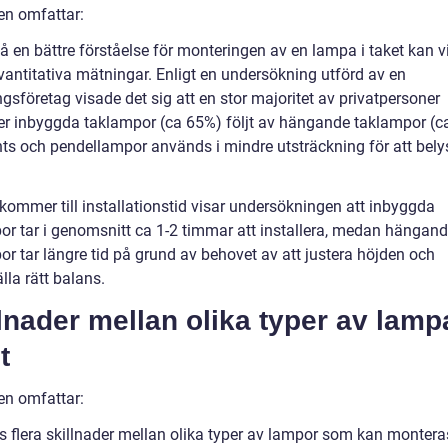
en omfattar:
få en bättre förståelse för monteringen av en lampa i taket kan vi
vantitativa mätningar. Enligt en undersökning utförd av en
gsföretag visade det sig att en stor majoritet av privatpersoner
r inbyggda taklampor (ca 65%) följt av hängande taklampor (c
hts och pendellampor används i mindre utsträckning för att bely
 kommer till installationstid visar undersökningen att inbyggda
or tar i genomsnitt ca 1-2 timmar att installera, medan hängan
or tar längre tid på grund av behovet av att justera höjden och
lla rätt balans.
lnader mellan olika typer av lampa
t
en omfattar:
s flera skillnader mellan olika typer av lampor som kan monteras