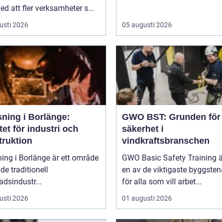
ed att fler verksamheter s...
usti 2026
05 augusti 2026
sning i Borlänge:
GWO BST: Grunden för
tet för industri och
säkerhet i
truktion
vindkraftsbranschen
ing i Borlänge är ett område
GWO Basic Safety Training ä
de traditionell
en av de viktigaste byggste
adsindustr...
för alla som vill arbet...
usti 2026
01 augusti 2026