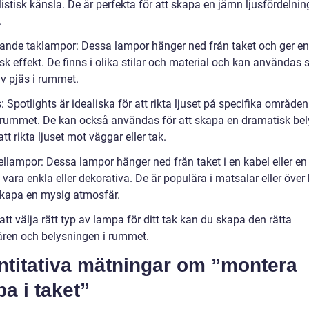
stisk känsla. De är perfekta för att skapa en jämn ljusfördelning
.
ande taklampor: Dessa lampor hänger ned från taket och ger e
sk effekt. De finns i olika stilar och material och kan användas
iv pjäs i rummet.
: Spotlights är idealiska för att rikta ljuset på specifika områden 
i rummet. De kan också användas för att skapa en dramatisk be
t rikta ljuset mot väggar eller tak.
ellampor: Dessa lampor hänger ned från taket i en kabel eller en
vara enkla eller dekorativa. De är populära i matsalar eller över
 skapa en mysig atmosfär.
t välja rätt typ av lampa för ditt tak kan du skapa den rätta
ren och belysningen i rummet.
ntitativa mätningar om ”montera
a i taket”