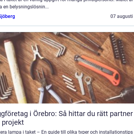
 en belysningslösnin...
Sjöberg
07 augusti
gföretag i Örebro: Så hittar du rätt partner
t projekt
ra lampa i taket – En guide till olika typer och installationstips