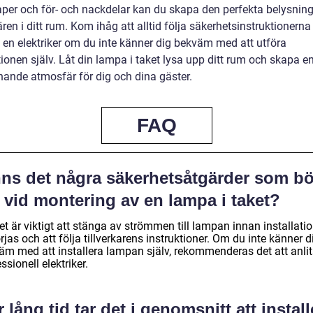
per och för- och nackdelar kan du skapa den perfekta belysnin
en i ditt rum. Kom ihåg att alltid följa säkerhetsinstruktionerna
v en elektriker om du inte känner dig bekväm med att utföra
tionen själv. Låt din lampa i taket lysa upp ditt rum och skapa e
ande atmosfär för dig och dina gäster.
FAQ
nns det några säkerhetsåtgärder som bö
 vid montering av en lampa i taket?
et är viktigt att stänga av strömmen till lampan innan installati
jas och att följa tillverkarens instruktioner. Om du inte känner d
äm med att installera lampan själv, rekommenderas det att anli
ssionell elektriker.
 lång tid tar det i genomsnitt att install