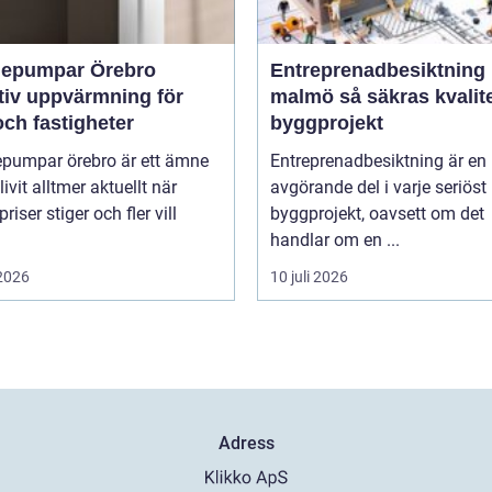
epumpar Örebro
Entreprenadbesiktning
tiv uppvärmning för
malmö så säkras kvaliteten i
ch fastigheter
byggprojekt
pumpar örebro är ett ämne
Entreprenadbesiktning är en
ivit alltmer aktuellt när
avgörande del i varje seriöst
riser stiger och fler vill
byggprojekt, oavsett om det
handlar om en ...
 2026
10 juli 2026
Adress