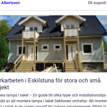
a Albertsson
08 augusti
karbeten i Eskilstuna för stora och små
jekt
ra lampa i taket – En guide till olika typer och installationstips
ikt av att montera lampa i taket Sektionen omfattar: Att monter
 i taket är en vanlig uppgift för många privatpersoner. Målet är 