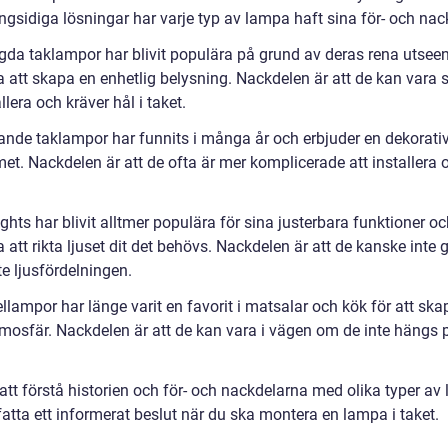
gsidiga lösningar har varje typ av lampa haft sina för- och nac
gda taklampor har blivit populära på grund av deras rena utsee
 att skapa en enhetlig belysning. Nackdelen är att de kan vara 
allera och kräver hål i taket.
nde taklampor har funnits i många år och erbjuder en dekorati
met. Nackdelen är att de ofta är mer komplicerade att installera 
ghts har blivit alltmer populära för sina justerbara funktioner o
att rikta ljuset dit det behövs. Nackdelen är att de kanske inte 
e ljusfördelningen.
lampor har länge varit en favorit i matsalar och kök för att ska
mosfär. Nackdelen är att de kan vara i vägen om de inte hängs p
tt förstå historien och för- och nackdelarna med olika typer av
atta ett informerat beslut när du ska montera en lampa i taket.