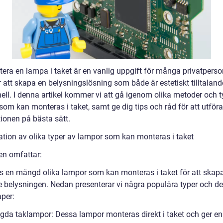
tera en lampa i taket är en vanlig uppgift för många privatperso
r att skapa en belysningslösning som både är estetiskt tilltalan
ell. I denna artikel kommer vi att gå igenom olika metoder och t
om kan monteras i taket, samt ge dig tips och råd för att utföra
tionen på bästa sätt.
ation av olika typer av lampor som kan monteras i taket
en omfattar:
ns en mängd olika lampor som kan monteras i taket för att skap
 belysningen. Nedan presenterar vi några populära typer och d
per:
ggda taklampor: Dessa lampor monteras direkt i taket och ger en