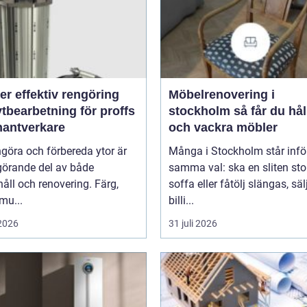
rengöring
Möbelrenovering i
tbearbetning för proffs
stockholm så får du hållbara
hantverkare
och vackra möbler
ngöra och förbereda ytor är
Många i Stockholm står infö
görande del av både
samma val: ska en sliten stol
åll och renovering. Färg,
soffa eller fåtölj slängas, säl
smu...
billi...
 2026
31 juli 2026