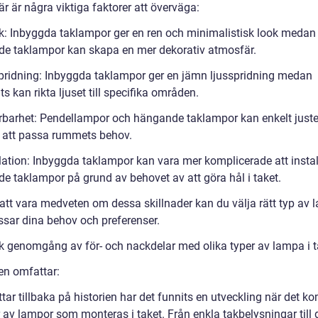
är är några viktiga faktorer att överväga:
ik: Inbyggda taklampor ger en ren och minimalistisk look medan
e taklampor kan skapa en mer dekorativ atmosfär.
pridning: Inbyggda taklampor ger en jämn ljusspridning medan
ts kan rikta ljuset till specifika områden.
rbarhet: Pendellampor och hängande taklampor kan enkelt juste
r att passa rummets behov.
llation: Inbyggda taklampor kan vara mer komplicerade att instal
e taklampor på grund av behovet av att göra hål i taket.
tt vara medveten om dessa skillnader kan du välja rätt typ av
sar dina behov och preferenser.
sk genomgång av för- och nackdelar med olika typer av lampa i t
en omfattar:
ittar tillbaka på historien har det funnits en utveckling när det 
er av lampor som monteras i taket. Från enkla takbelysningar till