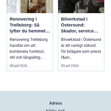
Renovering i
Bilverkstad i
Trelleborg: Så
Östersund:
lyfter du hemmet
Skador, service
på ett smart sätt
och smarta val för
Renovering Trelleborg
Bilverkstad i Östersund
din bil
handlar om att
är ett vanligt sökord
kombinera funktion,
för bilägare som precis
stil och långsiktig
f&ari...
ekonomi i samma p...
08 juli 2026
05 juli 2026
Adress