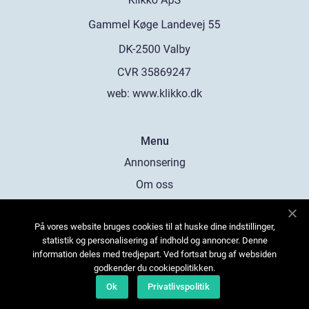
web:
www.klikko.dk
Menu
Annonsering
Om oss
Cookies
På vores website bruges cookies til at huske dine indstillinger,
Kontakta oss
statistik og personalisering af indhold og annoncer. Denne
Sitemap
information deles med tredjepart. Ved fortsat brug af websiden
godkender du cookiepolitikken.
Ok
Privatlivspolitik