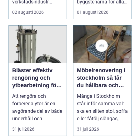
verkstadsindustr...
byggstenarna för alla
som vill arbet...
02 augusti 2026
01 augusti 2026
Bläster effektiv
Möbelrenovering i
rengöring och
stockholm så får
ytbearbetning för
du hållbara och
proffs och
vackra möbler
Att rengöra och
Många i Stockholm
hantverkare
förbereda ytor är en
står inför samma val:
avgörande del av både
ska en sliten stol, soffa
underhåll och
eller fåtölj slängas,
renovering. Färg, rost,
säljas billi...
31 juli 2026
31 juli 2026
smu...