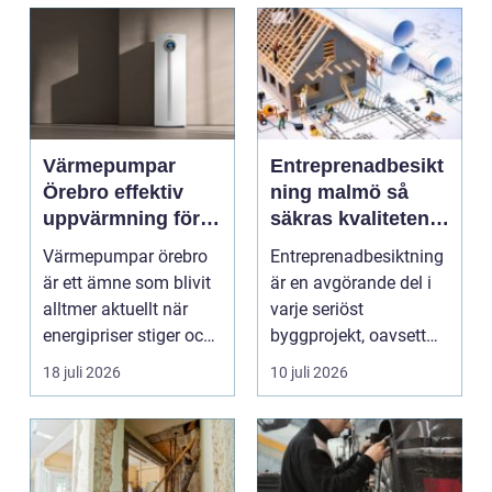
Värmepumpar
Entreprenadbesikt
Örebro effektiv
ning malmö så
uppvärmning för
säkras kvaliteten i
hus och
byggprojekt
Värmepumpar örebro
Entreprenadbesiktning
fastigheter
är ett ämne som blivit
är en avgörande del i
alltmer aktuellt när
varje seriöst
energipriser stiger och
byggprojekt, oavsett
fler vill sän...
om det handlar om en
18 juli 2026
10 juli 2026
...