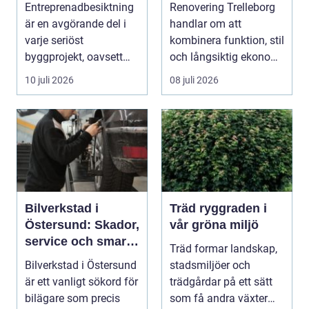
byggprojekt
på ett smart sätt
Entreprenadbesiktning
Renovering Trelleborg
är en avgörande del i
handlar om att
varje seriöst
kombinera funktion, stil
byggprojekt, oavsett
och långsiktig ekonomi
om det handlar om en
i samma p...
10 juli 2026
08 juli 2026
...
Bilverkstad i
Träd ryggraden i
Östersund: Skador,
vår gröna miljö
service och smarta
Träd formar landskap,
val för din bil
Bilverkstad i Östersund
stadsmiljöer och
är ett vanligt sökord för
trädgårdar på ett sätt
bilägare som precis
som få andra växter