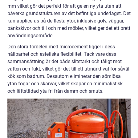
mm vilket gör det perfekt för att ge en ny yta utan att
påverka grundstrukturen av det befintliga underlaget. Det
kan appliceras på de flesta ytor, inklusive golv, väggar,
bänkskivor och till och med möbler, vilket ger det ett brett
användningsområde.
Den stora fördelen med microcement ligger i dess
hållbarhet och estetiska flexibilitet. Tack vare dess
sammansättning är det både slitstarkt och tåligt mot
vatten och fukt, vilket gör det till ett utmärkt val för såväl
kök som badrum. Dessutom eliminerar den sömlösa
ytan fogar och skarvar, vilket skapar en minimalistisk
och lättstädad yta fri från damm och smuts.