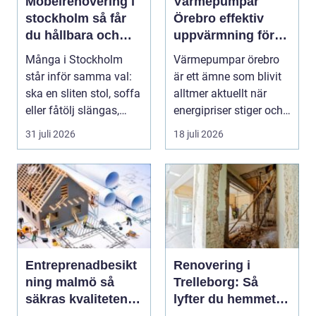
Möbelrenovering i
Värmepumpar
stockholm så får
Örebro effektiv
du hållbara och
uppvärmning för
vackra möbler
hus och fastigheter
Många i Stockholm
Värmepumpar örebro
står inför samma val:
är ett ämne som blivit
ska en sliten stol, soffa
alltmer aktuellt när
eller fåtölj slängas,
energipriser stiger och
säljas billi...
fler vill sän...
31 juli 2026
18 juli 2026
Entreprenadbesikt
Renovering i
ning malmö så
Trelleborg: Så
säkras kvaliteten i
lyfter du hemmet