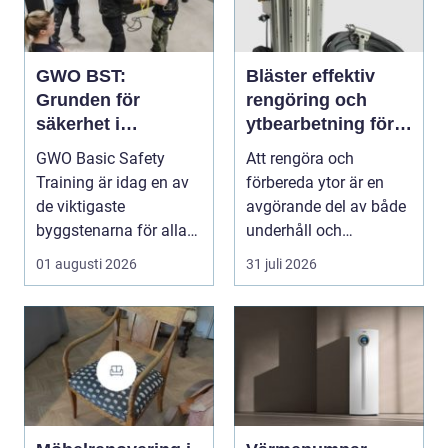
GWO BST:
Bläster effektiv
Grunden för
rengöring och
säkerhet i
ytbearbetning för
vindkraftsbransche
proffs och
GWO Basic Safety
Att rengöra och
n
hantverkare
Training är idag en av
förbereda ytor är en
de viktigaste
avgörande del av både
byggstenarna för alla
underhåll och
som vill arbet...
renovering. Färg, rost,
01 augusti 2026
31 juli 2026
smu...