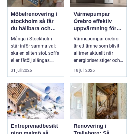
Möbelrenovering i
Värmepumpar
stockholm så får
Örebro effektiv
du hållbara och
uppvärmning för
vackra möbler
hus och fastigheter
Många i Stockholm
Värmepumpar örebro
står inför samma val:
är ett ämne som blivit
ska en sliten stol, soffa
alltmer aktuellt när
eller fåtölj slängas,
energipriser stiger och
säljas billi...
fler vill sän...
31 juli 2026
18 juli 2026
Entreprenadbesikt
Renovering i
ning malmö så
Trelleborg: Så