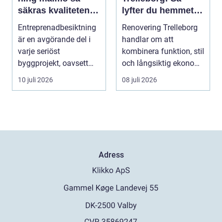
säkras kvaliteten i
lyfter du hemmet
byggprojekt
på ett smart sätt
Entreprenadbesiktning
Renovering Trelleborg
är en avgörande del i
handlar om att
varje seriöst
kombinera funktion, stil
byggprojekt, oavsett
och långsiktig ekonomi
om det handlar om en
i samma p...
10 juli 2026
08 juli 2026
...
Adress