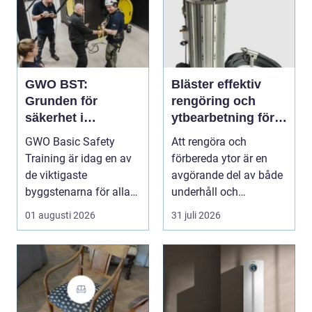
GWO BST:
Bläster effektiv
Grunden för
rengöring och
säkerhet i
ytbearbetning för
vindkraftsbransche
proffs och
GWO Basic Safety
Att rengöra och
n
hantverkare
Training är idag en av
förbereda ytor är en
de viktigaste
avgörande del av både
byggstenarna för alla
underhåll och
som vill arbet...
renovering. Färg, rost,
01 augusti 2026
31 juli 2026
smu...