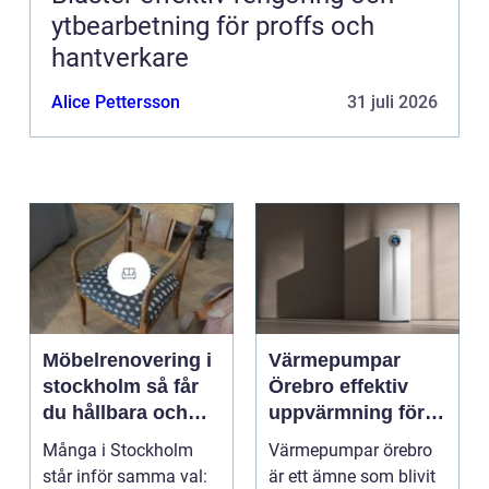
ytbearbetning för proffs och
hantverkare
Alice Pettersson
31 juli 2026
Möbelrenovering i
Värmepumpar
stockholm så får
Örebro effektiv
du hållbara och
uppvärmning för
vackra möbler
hus och
Många i Stockholm
Värmepumpar örebro
fastigheter
står inför samma val:
är ett ämne som blivit