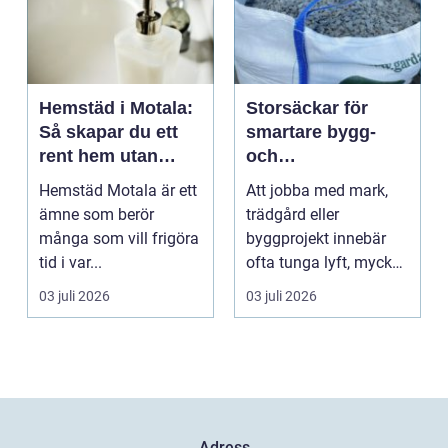
Hemstäd i Motala:
Storsäckar för
Så skapar du ett
smartare bygg-
rent hem utan
och
stress
trädgårdsprojekt
Hemstäd Motala är ett
Att jobba med mark,
ämne som berör
trädgård eller
många som vill frigöra
byggprojekt innebär
tid i var...
ofta tunga lyft, mycket
logis...
03 juli 2026
03 juli 2026
Adress