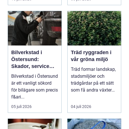
...
Bilverkstad i
Träd ryggraden i
Östersund:
vår gröna miljö
Skador, service
Träd formar landskap,
och smarta val för
Bilverkstad i Östersund
stadsmiljöer och
din bil
är ett vanligt sökord
trädgårdar på ett sätt
för bilägare som precis
som få andra växter
f&ari...
klarar. De ger sku...
05 juli 2026
04 juli 2026