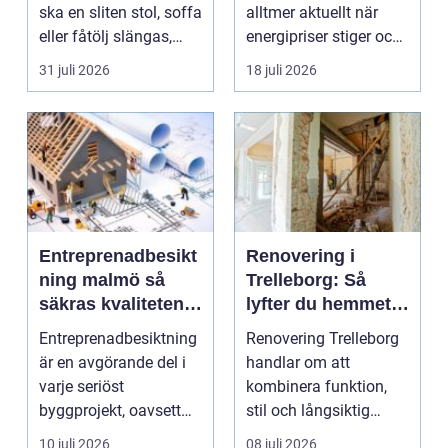
ska en sliten stol, soffa
alltmer aktuellt när
eller fåtölj slängas,
energipriser stiger och
säljas billi...
fler vill sän...
31 juli 2026
18 juli 2026
Entreprenadbesikt
Renovering i
ning malmö så
Trelleborg: Så
säkras kvaliteten i
lyfter du hemmet
byggprojekt
på ett smart sätt
Entreprenadbesiktning
Renovering Trelleborg
är en avgörande del i
handlar om att
varje seriöst
kombinera funktion,
byggprojekt, oavsett
stil och långsiktig
om det handlar om en
ekonomi i samma p...
10 juli 2026
08 juli 2026