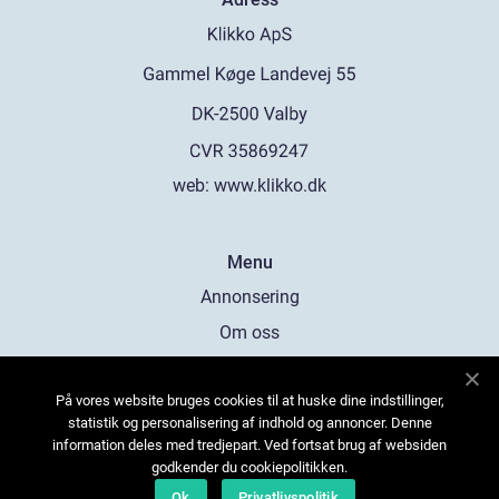
web:
www.klikko.dk
Menu
Annonsering
Om oss
Cookies
På vores website bruges cookies til at huske dine indstillinger,
Kontakta oss
statistik og personalisering af indhold og annoncer. Denne
Sitemap
information deles med tredjepart. Ved fortsat brug af websiden
godkender du cookiepolitikken.
Ok
Privatlivspolitik