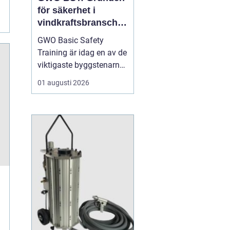
för säkerhet i
vindkraftsbransche
n
GWO Basic Safety
Training är idag en av de
viktigaste byggstenarna
för alla som vill arbeta
01 augusti 2026
professionellt inom
vindkraft. Utbildningen
skapar en gemensam
säkerhetsnivå i en
bransch där jobbet ofta
sker långt frå...