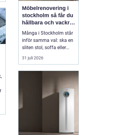
Möbelrenovering i
stockholm så får du
hållbara och vackra
möbler
Många i Stockholm står
inför samma val: ska en
sliten stol, soffa eller
fåtölj slängas, säljas
31 juli 2026
billigt eller renoveras?
Allt fler väljer att satsa
t
,
på hantverksmässig
möbelrenovering istället
r
för nyköp. Resultatet blir
ofta både mer personligt,
mer h...