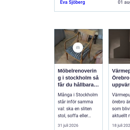
Eva Sjöberg
01 au
Möbelrenoverin
Värme
g i stockholm så
Örebro effekti
får du hållbara
uppvär
och vackra
hus oc
Många i Stockholm
Värmep
möbler
fastigh
står inför samma
örebro ä
val: ska en sliten
som blivi
stol, soffa eller
aktuellt 
fåtölj slängas,
energipri
31 juli 2026
18 juli 20
säljas billi...
och fler v