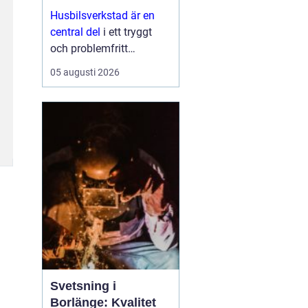
Husbilsverkstad är en
central del
i ett tryggt
och problemfritt
husbilsliv. När en husbil
05 augusti 2026
används som både
fordon och hem ...
Svetsning i
Borlänge: Kvalitet