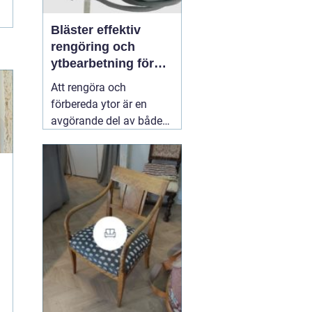
Bläster effektiv
rengöring och
ytbearbetning för
proffs och
Att rengöra och
hantverkare
förbereda ytor är en
avgörande del av både
underhåll och
renovering. Färg, rost,
smuts och gamla
beläggningar gör att
material åldras snabbare
och försämrar
slutresultatet vid
målning eller annan
behandling. Här
31 juli
2026
i