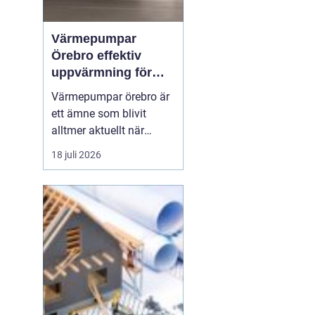
Värmepumpar
Örebro effektiv
uppvärmning för
hus och fastigheter
Värmepumpar örebro är
ett ämne som blivit
alltmer aktuellt när
energipriser stiger och
18 juli 2026
fler vill sänka sina
driftskostnader
samtidigt som
klimatpåverkan minskar.
Många villaägare och
fastighetsägare i
regionen tittar på hur de
kan byta från direktver...