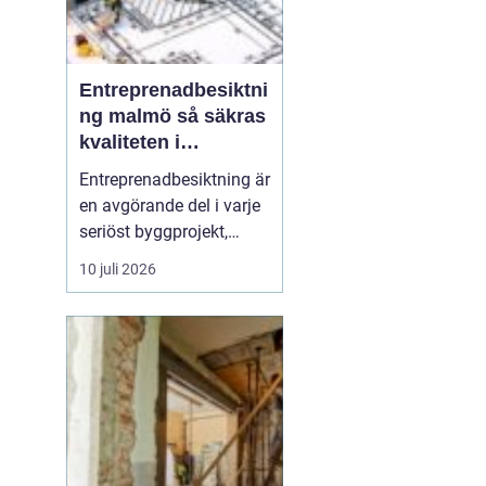
Entreprenadbesiktni
ng malmö så säkras
kvaliteten i
byggprojekt
Entreprenadbesiktning är
en avgörande del i varje
seriöst byggprojekt,
oavsett om det handlar
10 juli 2026
om en mindre
villarenovering eller en
större
bostadsrättsförening
som byggs om. Syftet är
att få en oberoende och
professionell granskning
av entreprenaden ...