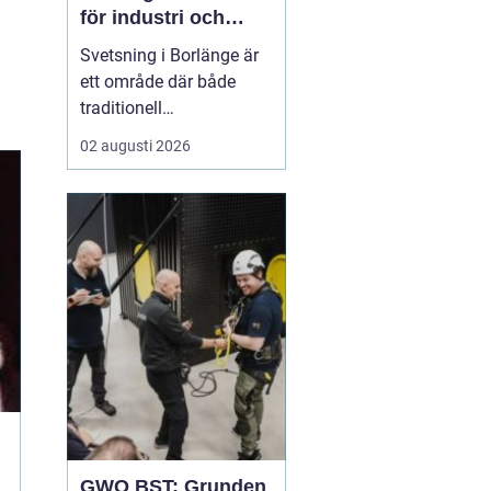
för industri och
konstruktion
Svetsning i Borlänge är
ett område där både
traditionell
verkstadsindustri och
02 augusti 2026
moderna
konstruktionsprojekt
möts. I takt med att
kraven på hållbara
lösningar och hög
produktionssäkerhet ö...
GWO BST: Grunden