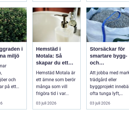
Hemstäd i
Storsäckar för
na miljö
Motala: Så
smartare bygg-
skapar du ett
och
mar
rent hem utan
trädgårdsprojek
,
Hemstäd Motala är
Att jobba med mark
stress
jöer och
ett ämne som berör
trädgård eller
ar på ett
många som vill
byggprojekt innebä
 få andra
frigöra tid i var...
ofta tunga lyft,
arar. De ger
mycket logis...
26
03 juli 2026
03 juli 2026