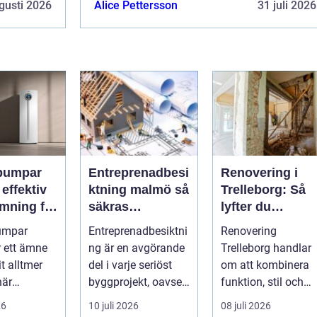
gusti 2026
Alice Pettersson
31 juli 2026
pumpar
Entreprenadbesi
Renovering i
v
ktning malmö så
Trelleborg: Så
mning för
säkras
lyfter du
h
kvaliteten i
hemmet på ett
umpar
Entreprenadbesiktni
Renovering
eter
byggprojekt
smart sätt
r ett ämne
ng är en avgörande
Trelleborg handlar
t alltmer
del i varje seriöst
om att kombinera
när
byggprojekt, oavsett
funktion, stil och
ser stiger
om det handlar om
långsiktig ekonomi 
26
10 juli 2026
08 juli 2026
ill sän...
en ...
samma p...