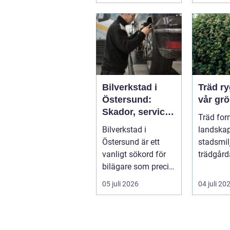
Bilverkstad i
Träd ryggraden i
Östersund:
vår grö
Skador, service
Träd for
och smarta val
Bilverkstad i
landskap
för din bil
Östersund är ett
stadsmil
vanligt sökord för
trädgård
bilägare som precis
sätt som
f&ari...
växter kl
05 juli 2026
04 juli 20
sku...