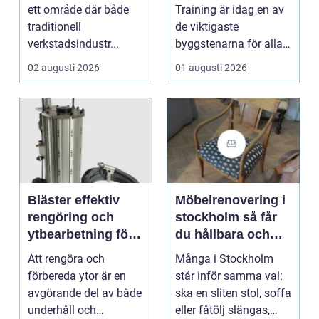
en
ett område där både
Training är idag en av
traditionell
de viktigaste
verkstadsindustr...
byggstenarna för alla
som vill arbet...
02 augusti 2026
01 augusti 2026
Bläster effektiv
Möbelrenovering i
rengöring och
stockholm så får
ytbearbetning för
du hållbara och
proffs och
vackra möbler
Att rengöra och
Många i Stockholm
hantverkare
förbereda ytor är en
står inför samma val:
avgörande del av både
ska en sliten stol, soffa
underhåll och
eller fåtölj slängas,