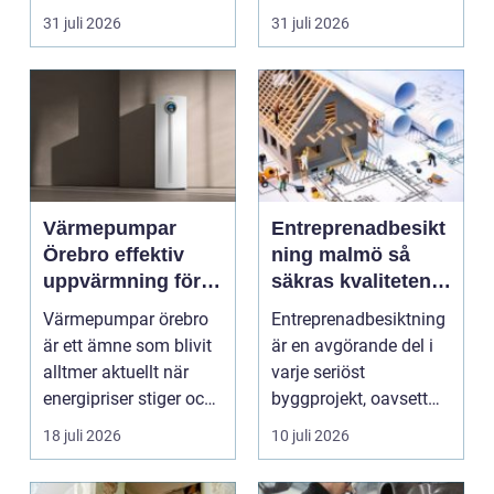
renovering. Färg, rost,
säljas billi...
31 juli 2026
31 juli 2026
smu...
Värmepumpar
Entreprenadbesikt
Örebro effektiv
ning malmö så
uppvärmning för
säkras kvaliteten i
hus och
byggprojekt
Värmepumpar örebro
Entreprenadbesiktning
fastigheter
är ett ämne som blivit
är en avgörande del i
alltmer aktuellt när
varje seriöst
energipriser stiger och
byggprojekt, oavsett
fler vill sän...
om det handlar om en
18 juli 2026
10 juli 2026
...