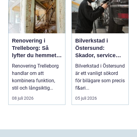
Renovering i
Bilverkstad i
Trelleborg: Så
Östersund:
lyfter du hemmet
Skador, service
på ett smart sätt
och smarta val för
Renovering Trelleborg
Bilverkstad i Östersund
din bil
handlar om att
är ett vanligt sökord
kombinera funktion,
för bilägare som precis
stil och långsiktig
f&ari...
ekonomi i samma p...
08 juli 2026
05 juli 2026