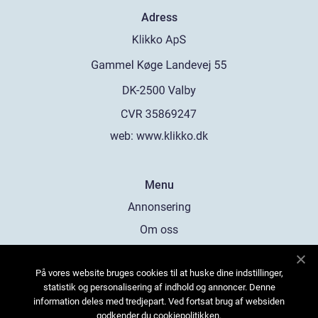
Adress
web:
www.klikko.dk
Menu
Annonsering
Om oss
Cookies
På vores website bruges cookies til at huske dine indstillinger,
Kontakta oss
statistik og personalisering af indhold og annoncer. Denne
Sitemap
information deles med tredjepart. Ved fortsat brug af websiden
godkender du cookiepolitikken.