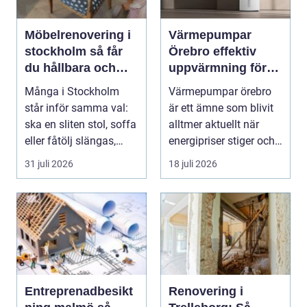
Möbelrenovering i
Värmepumpar
stockholm så får
Örebro effektiv
du hållbara och
uppvärmning för
vackra möbler
hus och fastigheter
Många i Stockholm
Värmepumpar örebro
står inför samma val:
är ett ämne som blivit
ska en sliten stol, soffa
alltmer aktuellt när
eller fåtölj slängas,
energipriser stiger och
säljas billi...
fler vill sän...
31 juli 2026
18 juli 2026
Entreprenadbesikt
Renovering i