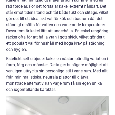
Kakel är ett mångsidigt material som kommer med en
rad fördelar. För det första är kakel extremt hållbart. Det
står emot tidens tand och tål både fukt och slitage, vilket
gör det till ett idealiskt val för kök och badrum där det
ständigt utsätts för vatten och varierande temperaturer.
Dessutom är kakel lätt att underhålla. En enkel rengöring
räcker ofta för att hålla ytan i gott skick, vilket gör det till
ett populärt val för hushåll med höga krav på städning
och hygien.
Estetiskt sett erbjuder kakel en nästan oändlig variation i
form, färg och mönster. Detta ger husägare möjlighet att
verkligen uttrycka sin personliga stil i varje rum. Med allt
från minimalistiska, neutrala plattor till djärva,
mönstrade alternativ, kan varje rum få sin egen unika
och iögonfallande karaktär.