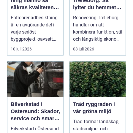
ning malmö så
Trelleborg: Så
säkras kvaliteten i
lyfter du hemmet
byggprojekt
på ett smart sätt
Entreprenadbesiktning
Renovering Trelleborg
är en avgörande del i
handlar om att
varje seriöst
kombinera funktion, stil
byggprojekt, oavsett
och långsiktig ekonomi
om det handlar om en
i samma p...
10 juli 2026
08 juli 2026
...
Bilverkstad i
Träd ryggraden i
Östersund: Skador,
vår gröna miljö
service och smarta
Träd formar landskap,
val för din bil
Bilverkstad i Östersund
stadsmiljöer och