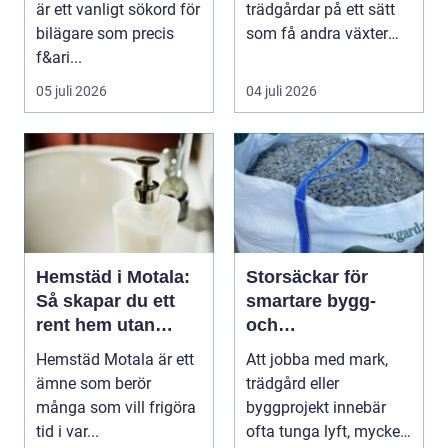
är ett vanligt sökord för
trädgårdar på ett sätt
bilägare som precis
som få andra växter
f&ari...
klarar. De ger sku...
05 juli 2026
04 juli 2026
Hemstäd i Motala:
Storsäckar för
Så skapar du ett
smartare bygg-
rent hem utan
och
stress
trädgårdsprojekt
Hemstäd Motala är ett
Att jobba med mark,
ämne som berör
trädgård eller
många som vill frigöra
byggprojekt innebär
tid i var...
ofta tunga lyft, mycket