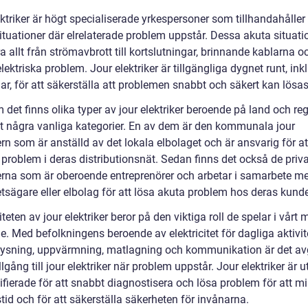
ktriker är högt specialiserade yrkespersoner som tillhandahåller
situationer där elrelaterade problem uppstår. Dessa akuta situati
a allt från strömavbrott till kortslutningar, brinnande kablarna 
elektriska problem. Jour elektriker är tillgängliga dygnet runt, ink
r, för att säkerställa att problemen snabbt och säkert kan lösas
det finns olika typer av jour elektriker beroende på land och reg
et några vanliga kategorier. En av dem är den kommunala jour
ern som är anställd av det lokala elbolaget och är ansvarig för at
problem i deras distributionsnät. Sedan finns det också de priva
kerna som är oberoende entreprenörer och arbetar i samarbete m
tsägare eller elbolag för att lösa akuta problem hos deras kunde
teten av jour elektriker beror på den viktiga roll de spelar i vårt
. Med befolkningens beroende av elektricitet för dagliga aktivit
ysning, uppvärmning, matlagning och kommunikation är det a
illgång till jour elektriker när problem uppstår. Jour elektriker är 
ifierade för att snabbt diagnostisera och lösa problem för att m
tid och för att säkerställa säkerheten för invånarna.