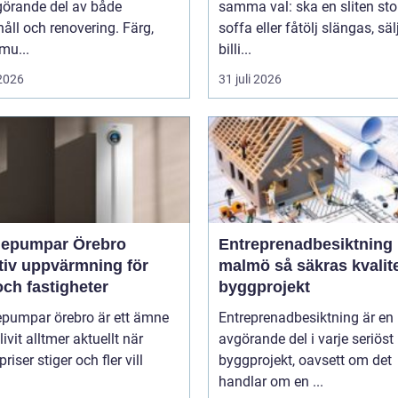
görande del av både
samma val: ska en sliten stol
åll och renovering. Färg,
soffa eller fåtölj slängas, säl
smu...
billi...
 2026
31 juli 2026
epumpar Örebro
Entreprenadbesiktning
tiv uppvärmning för
malmö så säkras kvaliteten i
ch fastigheter
byggprojekt
pumpar örebro är ett ämne
Entreprenadbesiktning är en
ivit alltmer aktuellt när
avgörande del i varje seriöst
riser stiger och fler vill
byggprojekt, oavsett om det
handlar om en ...