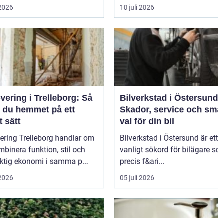
 2026
10 juli 2026
ering i Trelleborg: Så
Bilverkstad i Östersund
r du hemmet på ett
Skador, service och sm
 sätt
val för din bil
ering Trelleborg handlar om
Bilverkstad i Östersund är ett
mbinera funktion, stil och
vanligt sökord för bilägare 
ktig ekonomi i samma p...
precis f&ari...
 2026
05 juli 2026