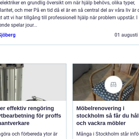
elektriker en grundlig översikt om när hjälp behövs, olika typer,
aritet, och mer På en tid då el är en så central del av våra liv är 
gt att vi har tillgång till professionell hjälp när problem uppstår. I
nde spelar jour...
Sjöberg
01 augusti
rengöring
Möbelrenovering i
tbearbetning för proffs
stockholm så får du hållbara
hantverkare
och vackra möbler
ngöra och förbereda ytor är
Många i Stockholm står infö