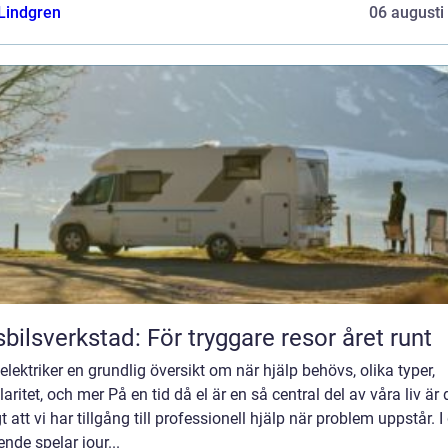
 Lindgren
06 augusti
bilsverkstad: För tryggare resor året runt
elektriker en grundlig översikt om när hjälp behövs, olika typer,
aritet, och mer På en tid då el är en så central del av våra liv är 
gt att vi har tillgång till professionell hjälp när problem uppstår. I
nde spelar jour...