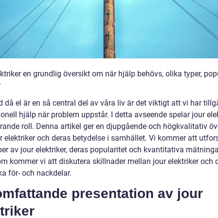
ktriker en grundlig översikt om när hjälp behövs, olika typer, popu
r
d då el är en så central del av våra liv är det viktigt att vi har tillg
onell hjälp när problem uppstår. I detta avseende spelar jour elek
rande roll. Denna artikel ger en djupgående och högkvalitativ öv
r elektriker och deras betydelse i samhället. Vi kommer att utfor
per av jour elektriker, deras popularitet och kvantitativa mätninga
m kommer vi att diskutera skillnader mellan jour elektriker och 
ka för- och nackdelar.
mfattande presentation av jour
triker