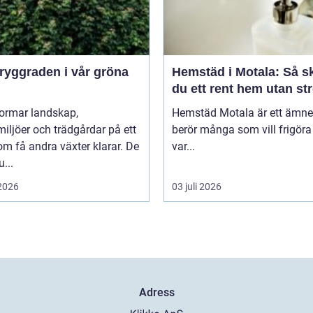
Hemstäd i Motala: Så s
du ett rent hem utan st
formar landskap,
Hemstäd Motala är ett ämn
iljöer och trädgårdar på ett
berör många som vill frigöra 
om få andra växter klarar. De
var...
u...
 2026
03 juli 2026
Adress