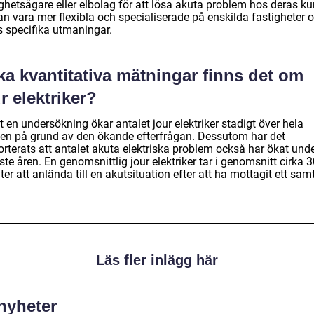
ghetsägare eller elbolag för att lösa akuta problem hos deras ku
an vara mer flexibla och specialiserade på enskilda fastigheter 
s specifika utmaningar.
ka kvantitativa mätningar finns det om
r elektriker?
t en undersökning ökar antalet jour elektriker stadigt över hela
den på grund av den ökande efterfrågan. Dessutom har det
orterats att antalet akuta elektriska problem också har ökat und
te åren. En genomsnittlig jour elektriker tar i genomsnitt cirka 
er att anlända till en akutsituation efter att ha mottagit ett samt
Läs fler inlägg här
 nyheter