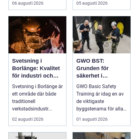
att fler verksamheter
husbil ...
06 augusti 2026
05 augusti 2026
s...
Svetsning i
GWO BST:
Borlänge: Kvalitet
Grunden för
för industri och
säkerhet i
konstruktion
vindkraftsbransch
Svetsning i Borlänge är
GWO Basic Safety
en
ett område där både
Training är idag en av
traditionell
de viktigaste
verkstadsindustr...
byggstenarna för alla
som vill arbet...
02 augusti 2026
01 augusti 2026