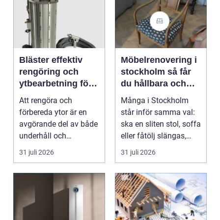
Bläster effektiv
Möbelrenovering i
rengöring och
stockholm så får
ytbearbetning för
du hållbara och
proffs och
vackra möbler
Att rengöra och
Många i Stockholm
hantverkare
förbereda ytor är en
står inför samma val:
avgörande del av både
ska en sliten stol, soffa
underhåll och
eller fåtölj slängas,
renovering. Färg, rost,
säljas billi...
31 juli 2026
31 juli 2026
smu...