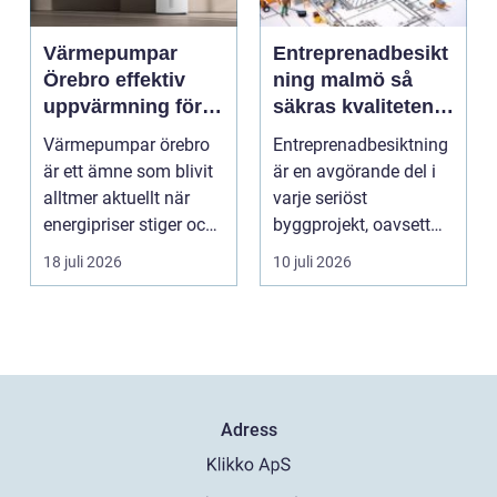
Värmepumpar
Entreprenadbesikt
Örebro effektiv
ning malmö så
uppvärmning för
säkras kvaliteten i
hus och
byggprojekt
Värmepumpar örebro
Entreprenadbesiktning
fastigheter
är ett ämne som blivit
är en avgörande del i
alltmer aktuellt när
varje seriöst
energipriser stiger och
byggprojekt, oavsett
fler vill sän...
om det handlar om en
18 juli 2026
10 juli 2026
...
Adress