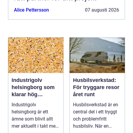
Alice Pettersson
07 augusti 2026
Industrigolv
Husbilsverkstad:
helsingborg som
För tryggare resor
klarar hög
året runt
belastning och
Industrigolv
Husbilsverkstad är en
tuffa krav
helsingborg är ett
central del i ett tryggt
ämne som blivit allt
och problemfritt
mer aktuellt i takt med
husbilsliv. När en