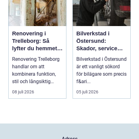
Renovering i
Bilverkstad i
Trelleborg: Så
Östersund:
lyfter du hemmet
Skador, service
på ett smart sätt
och smarta val för
Renovering Trelleborg
Bilverkstad i Östersund
din bil
handlar om att
är ett vanligt sökord
kombinera funktion,
för bilägare som precis
stil och långsiktig
f&ari...
ekonomi i samma p...
08 juli 2026
05 juli 2026
Adress