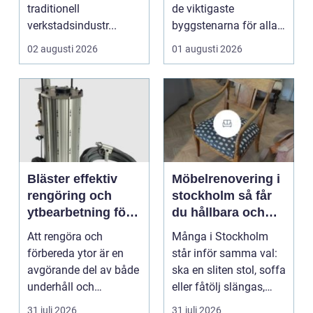
traditionell
de viktigaste
verkstadsindustr...
byggstenarna för alla
som vill arbet...
02 augusti 2026
01 augusti 2026
Bläster effektiv
Möbelrenovering i
rengöring och
stockholm så får
ytbearbetning för
du hållbara och
proffs och
vackra möbler
Att rengöra och
Många i Stockholm
hantverkare
förbereda ytor är en
står inför samma val:
avgörande del av både
ska en sliten stol, soffa
underhåll och
eller fåtölj slängas,
renovering. Färg, rost,
säljas billi...
31 juli 2026
31 juli 2026