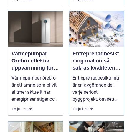
smu...
Värmepumpar
Entreprenadbesikt
Örebro effektiv
ning malmö så
uppvärmning för
säkras kvaliteten i
hus och
byggprojekt
Värmepumpar örebro
Entreprenadbesiktning
fastigheter
är ett ämne som blivit
är en avgörande del i
alltmer aktuellt när
varje seriöst
energipriser stiger och
byggprojekt, oavsett
fler vill sän...
om det handlar om en
18 juli 2026
10 juli 2026
...