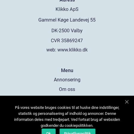
web:
www.klikko.dk
Menu
Annonsering
Om oss
Cookies
På vores website bruges cookies til at huske dine indstillinger,
Kontakta oss
statistik og personalisering af indhold og annoncer. Denne
Sitemap
information deles med tredjepart. Ved fortsat brug af websiden
godkender du cookiepolitikken.
Ok
Privatlivspolitik