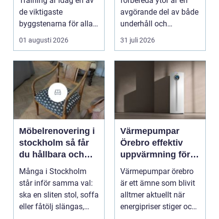
Training är idag en av
förbereda ytor är en
de viktigaste
avgörande del av både
byggstenarna för alla
underhåll och
som vill arbet...
renovering. Färg, rost,
01 augusti 2026
31 juli 2026
smu...
Möbelrenovering i
Värmepumpar
stockholm så får
Örebro effektiv
du hållbara och
uppvärmning för
vackra möbler
hus och
Många i Stockholm
Värmepumpar örebro
fastigheter
står inför samma val:
är ett ämne som blivit
ska en sliten stol, soffa
alltmer aktuellt när
eller fåtölj slängas,
energipriser stiger och
säljas billi...
fler vill sän...