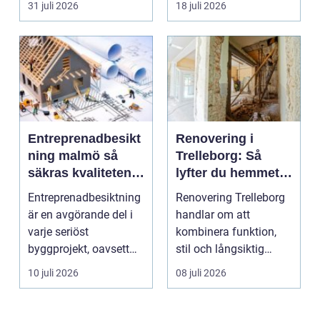
31 juli 2026
18 juli 2026
Entreprenadbesikt
Renovering i
ning malmö så
Trelleborg: Så
säkras kvaliteten i
lyfter du hemmet
byggprojekt
på ett smart sätt
Entreprenadbesiktning
Renovering Trelleborg
är en avgörande del i
handlar om att
varje seriöst
kombinera funktion,
byggprojekt, oavsett
stil och långsiktig
om det handlar om en
ekonomi i samma p...
10 juli 2026
08 juli 2026
...