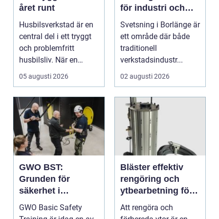
året runt
för industri och
konstruktion
Husbilsverkstad är en
Svetsning i Borlänge är
central del i ett tryggt
ett område där både
och problemfritt
traditionell
husbilsliv. När en
verkstadsindustr...
husbil ...
05 augusti 2026
02 augusti 2026
GWO BST:
Bläster effektiv
Grunden för
rengöring och
säkerhet i
ytbearbetning för
vindkraftsbransch
proffs och
GWO Basic Safety
Att rengöra och
en
hantverkare