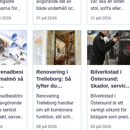
tigaste
avgörande del av
val: ska en sliten
arna för
både underhåll och
stol, soffa eller
vill arbet...
renovering. Färg,
fåtölj slängas,
i 2026
31 juli 2026
31 juli 2026
rost, smu...
säljas billi...
renadbesi
Renovering i
Bilverkstad i
malmö så
Trelleborg: Så
Östersund:
lyfter du
Skador, service
en i
hemmet på ett
och smarta val
nadbesiktni
Renovering
Bilverkstad i
ojekt
smart sätt
för din bil
 avgörande
Trelleborg handlar
Östersund är ett
je seriöst
om att kombinera
vanligt sökord för
ekt, oavsett
funktion, stil och
bilägare som preci
handlar om
långsiktig ekonomi i
f&ari...
26
08 juli 2026
05 juli 2026