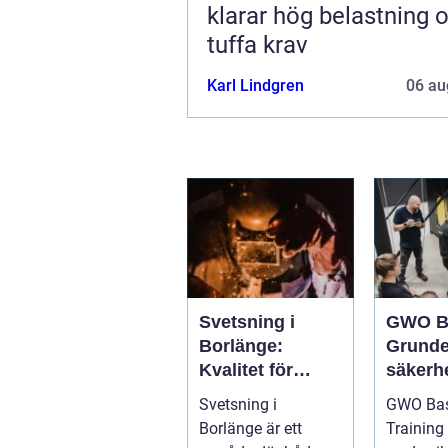
klarar hög belastning 
tuffa krav
Karl Lindgren
06 au
Svetsning i
GWO B
Borlänge:
Grunde
Kvalitet för
säkerhe
industri och
vindkr
Svetsning i
GWO Bas
konstruktion
chen
Borlänge är ett
Training