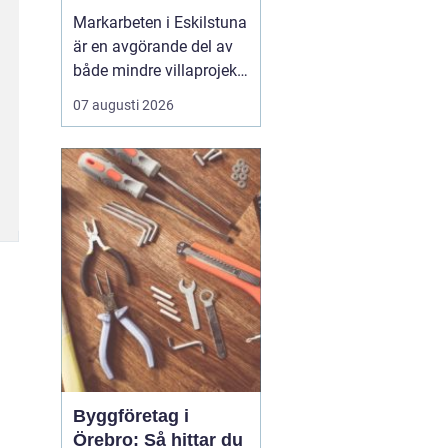
Markarbeten i Eskilstuna
är en avgörande del av
både mindre villaprojekt
och större
07 augusti 2026
byggsatsningar, och rätt
utförda arbeten skapar
en stabil grund för allt
som ska byggas
ovanpå. När marken
förbere...
Byggföretag i
Örebro: Så hittar du