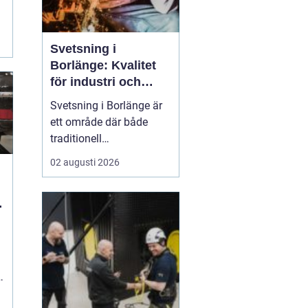
Svetsning i
Borlänge: Kvalitet
för industri och
konstruktion
Svetsning i Borlänge är
ett område där både
traditionell
verkstadsindustri och
02 augusti 2026
moderna
konstruktionsprojekt
möts. I takt med att
kraven på hållbara
lösningar och hög
produktionssäkerhet ö...
s