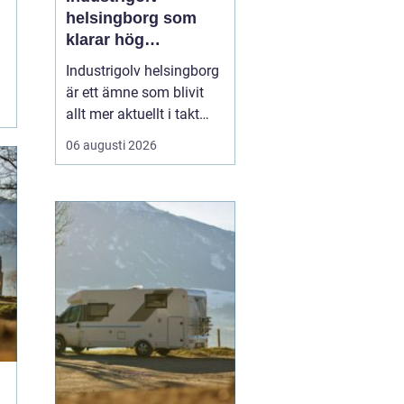
helsingborg som
klarar hög
belastning och tuffa
Industrigolv helsingborg
krav
är ett ämne som blivit
allt mer aktuellt i takt
med att fler
06 augusti 2026
verksamheter söker
hållbara, säkra och
lättskötta golvlösningar.
I moderna
produktionsmiljöer
behöver golvet vara mer
än bara en slityta. Golvet
ska tåla tung trafi...