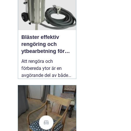
Bläster effektiv
rengöring och
ytbearbetning för
proffs och
Att rengöra och
hantverkare
förbereda ytor är en
avgörande del av både
underhåll och
renovering. Färg, rost,
smuts och gamla
beläggningar gör att
material åldras snabbare
och försämrar
slutresultatet vid