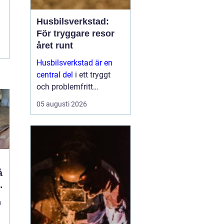
Husbilsverkstad:
För tryggare resor
året runt
Husbilsverkstad är en
central del
i ett tryggt
och problemfritt
husbilsliv. När en husbil
05 augusti 2026
används som både
fordon och hem ...
m