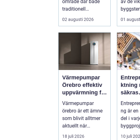
område där både
av de vik
traditionell
byggsten
verkstadsindustr...
alla som 
02 augusti 2026
01 august
Värmepumpar
Entrep
Örebro effektiv
ktning 
uppvärmning för
säkras
hus och
kvalitet
Värmepumpar
Entrepre
fastigheter
byggpr
örebro är ett ämne
ng är en
som blivit alltmer
del i var
aktuellt när
byggproj
energipriser stiger
om det 
18 juli 2026
10 juli 20