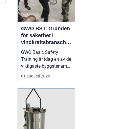
GWO BST: Grunden
för säkerhet i
vindkraftsbransche
n
GWO Basic Safety
Training är idag en av de
viktigaste byggstenarna
för alla som vill arbeta
01 augusti 2026
professionellt inom
vindkraft. Utbildningen
skapar en gemensam
säkerhetsnivå i en
bransch där jobbet ofta
sker långt frå...