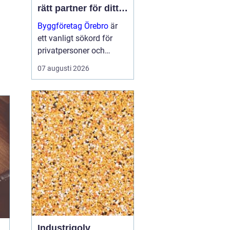
rätt partner för ditt
projekt
Byggföretag Örebro
är
ett vanligt sökord för
privatpersoner och
företag som planerar att
07 augusti 2026
bygga nytt, renovera eller
skapa mer yta runt
huset. Många vill ha en
trygg by...
Industrigolv