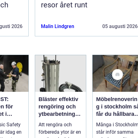
och
resor året runt
gusti 2026
Malin Lindgren
05 augusti 2026
ST:
Bläster effektiv
Möbelrenoverin
n för
rengöring och
g i stockholm så
t i
ytbearbetning
får du hållbara
aftsbrans
för proffs och
och vackra
ic Safety
Att rengöra och
Många i Stockhol
hantverkare
möbler
 är idag en
förbereda ytor är en
står inför samma