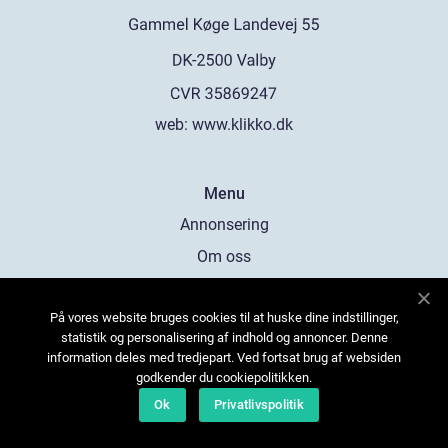
web:
www.klikko.dk
Menu
Annonsering
Om oss
Cookies
På vores website bruges cookies til at huske dine indstillinger,
Kontakta oss
statistik og personalisering af indhold og annoncer. Denne
Sitemap
information deles med tredjepart. Ved fortsat brug af websiden
godkender du cookiepolitikken.
Ok
Privatlivspolitik