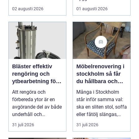
som vill arbet...
02 augusti 2026
01 augusti 2026
Bläster effektiv
Möbelrenovering i
rengöring och
stockholm så får
ytbearbetning för
du hållbara och
proffs och
vackra möbler
Att rengöra och
Många i Stockholm
hantverkare
förbereda ytor är en
står inför samma val:
avgörande del av både
ska en sliten stol, soffa
underhåll och
eller fåtölj slängas,
renovering. Färg, rost,
säljas billi...
31 juli 2026
31 juli 2026
smu...