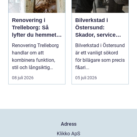
Renovering i
Bilverkstad i
Trelleborg: Så
Östersund:
lyfter du hemmet
Skador, service
på ett smart sätt
och smarta val för
Renovering Trelleborg
Bilverkstad i Östersund
din bil
handlar om att
är ett vanligt sökord
kombinera funktion,
för bilägare som precis
stil och långsiktig
f&ari...
ekonomi i samma p...
08 juli 2026
05 juli 2026
Adress