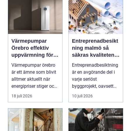
Värmepumpar
Entreprenadbesikt
Örebro effektiv
ning malmö så
uppvärmning för
säkras kvaliteten i
hus och
byggprojekt
Värmepumpar örebro
Entreprenadbesiktning
fastigheter
är ett ämne som blivit
är en avgörande del i
alltmer aktuellt när
varje seriöst
energipriser stiger och
byggprojekt, oavsett
fler vill sän...
om det handlar om en
18 juli 2026
10 juli 2026
...