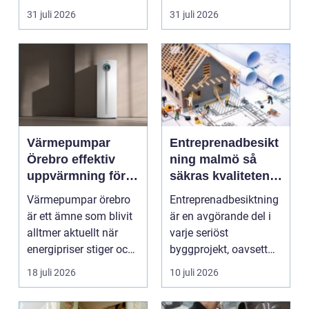
renovering. Färg, rost,
säljas billi...
31 juli 2026
31 juli 2026
smu...
Värmepumpar
Entreprenadbesikt
Örebro effektiv
ning malmö så
uppvärmning för
säkras kvaliteten i
hus och
byggprojekt
Värmepumpar örebro
Entreprenadbesiktning
fastigheter
är ett ämne som blivit
är en avgörande del i
alltmer aktuellt när
varje seriöst
energipriser stiger och
byggprojekt, oavsett
fler vill sän...
om det handlar om en
18 juli 2026
10 juli 2026
...