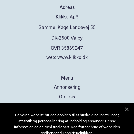
Adress
web:
www.klikko.dk
Menu
Annonsering
Om oss
Cookies
På vores website bruges cookies til at huske dine indstillinger,
Kontakta oss
statistik og personalisering af indhold og annoncer. Denne
Sitemap
information deles med tredjepart. Ved fortsat brug af websiden
godkender du cookiepolitikken.