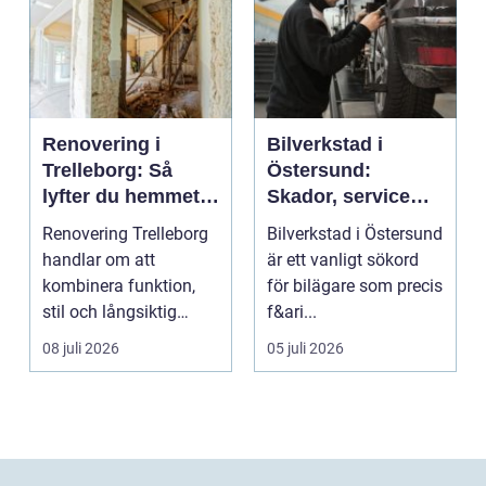
Renovering i
Bilverkstad i
Trelleborg: Så
Östersund:
lyfter du hemmet
Skador, service
på ett smart sätt
och smarta val för
Renovering Trelleborg
Bilverkstad i Östersund
din bil
handlar om att
är ett vanligt sökord
kombinera funktion,
för bilägare som precis
stil och långsiktig
f&ari...
ekonomi i samma p...
08 juli 2026
05 juli 2026