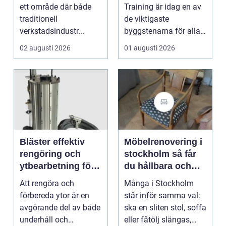
en
ett område där både
Training är idag en av
traditionell
de viktigaste
verkstadsindustr...
byggstenarna för alla
som vill arbet...
02 augusti 2026
01 augusti 2026
Bläster effektiv
Möbelrenovering i
rengöring och
stockholm så får
ytbearbetning för
du hållbara och
proffs och
vackra möbler
Att rengöra och
Många i Stockholm
hantverkare
förbereda ytor är en
står inför samma val:
avgörande del av både
ska en sliten stol, soffa
underhåll och
eller fåtölj slängas,