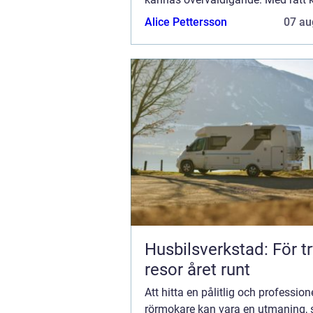
och förståelse är det dock en...
Alice Pettersson
07 au
Husbilsverkstad: För t
resor året runt
Att hitta en pålitlig och professione
rörmokare kan vara en utmaning, sp