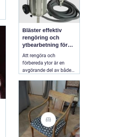
Bläster effektiv
rengöring och
ytbearbetning för
proffs och
Att rengöra och
hantverkare
förbereda ytor är en
avgörande del av både
underhåll och
renovering. Färg, rost,
smuts och gamla
beläggningar gör att
material åldras snabbare
och försämrar
slutresultatet vid
målning eller annan
behandling. Här
31 juli