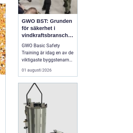
GWO BST: Grunden
för säkerhet i
vindkraftsbransche
n
GWO Basic Safety
Training är idag en av de
viktigaste byggstenarna
för alla som vill arbeta
01 augusti 2026
professionellt inom
vindkraft. Utbildningen
skapar en gemensam
säkerhetsnivå i en
bransch där jobbet ofta
sker långt frå...