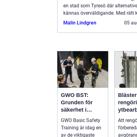
en stad som Tyresö där alternativ
kännas överväldigande. Med rätt
och förståelse är det dock en...
Malin Lindgren
05 au
GWO BST:
Bläster effekti
Grunden för
rengör
säkerhet i
ytbear
vindkraftsbrans
för pro
GWO Basic Safety
Att reng
chen
hantve
Training är idag en
förbered
av de viktigaste
avgörand