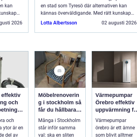
en kan
en stad som Tyresö där alternativen kan
 kunskap
kännas överväldigande. Med rätt kunskap
och förståelse är det dock en...
gusti 2026
Lotta Albertsson
02 augusti 2026
v
Möbelrenoverin
Värmepumpar
ing och
g i stockholm så
Örebro effektiv
betning
får du hållbara
uppvärmning fö
ffs och
och vackra
hus och
öra och
Många i Stockholm
Värmepumpar
rkare
möbler
fastigheter
a ytor är en
står inför samma
örebro är ett ämne
e del av
val: ska en sliten
som blivit alltmer