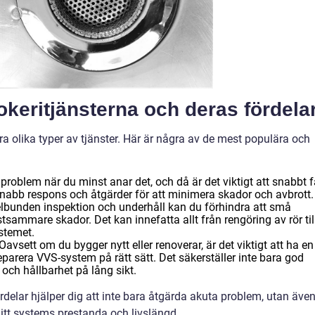
keritjänsterna och deras fördela
ra olika typer av tjänster. Här är några av de mest populära och
r problem när du minst anar det, och då är det viktigt att snabbt 
 snabb respons och åtgärder för att minimera skador och avbrott.
lbunden inspektion och underhåll kan du förhindra att små
stsammare skador. Det kan innefatta allt från rengöring av rör til
ystemet.
Oavsett om du bygger nytt eller renoverar, är det viktigt att ha en
eparera VVS-system på rätt sätt. Det säkerställer inte bara god
 och hållbarhet på lång sikt.
ördelar hjälper dig att inte bara åtgärda akuta problem, utan äve
ditt systems prestanda och livslängd.