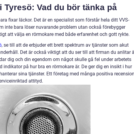
 i Tyresö: Vad du bör tänka på
 fixar läckor. Det är en specialist som förstår hela ditt VVS-
m inte bara löser nuvarande problem utan också förebygger
igt att välja en rörmokare med både erfarenhet och gott rykte.
ö
, se till att de erbjuder ett brett spektrum av tjänster som akut
derhåll. Det är också viktigt att du ser till att firman du anlitar 
yddar dig och din egendom om något skulle gå fel under arbetets
dikator på hur bra en rörmokare är. De ger dig en insikt i hur
hanterar sina tjänster. Ett företag med många positiva recensio
rviceinriktad attityd.