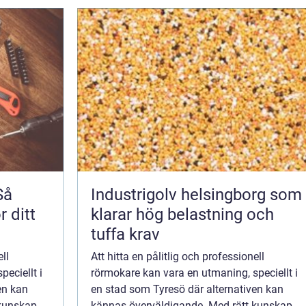
Så
Industrigolv helsingborg som
r ditt
klarar hög belastning och
tuffa krav
ll
Att hitta en pålitlig och professionell
eciellt i
rörmokare kan vara en utmaning, speciellt i
en kan
en stad som Tyresö där alternativen kan
 kunskap
kännas överväldigande. Med rätt kunskap