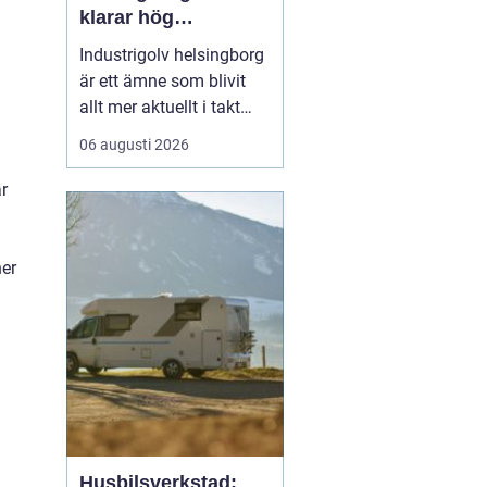
klarar hög
belastning och tuffa
Industrigolv helsingborg
krav
är ett ämne som blivit
allt mer aktuellt i takt
med att fler
06 augusti 2026
verksamheter söker
hållbara, säkra och
är
lättskötta golvlösningar.
I moderna
produktionsmiljöer
ner
behöver golvet vara mer
än bara en slityta. Golvet
ska tåla tung trafi...
Husbilsverkstad: