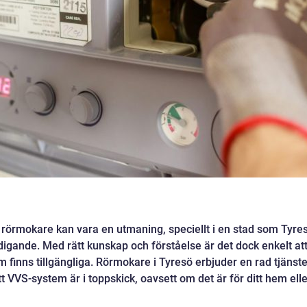
ell rörmokare kan vara en utmaning, speciellt i en stad som Tyre
igande. Med rätt kunskap och förståelse är det dock enkelt at
 finns tillgängliga. Rörmokare i Tyresö erbjuder en rad tjänste
tt VVS-system är i toppskick, oavsett om det är för ditt hem ell