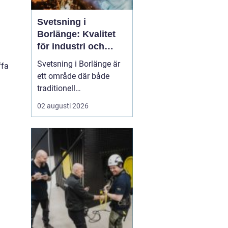
Svetsning i
Borlänge: Kvalitet
för industri och
konstruktion
Svetsning i Borlänge är
ffa
ett område där både
traditionell
verkstadsindustri och
02 augusti 2026
moderna
konstruktionsprojekt
möts. I takt med att
kraven på hållbara
lösningar och hög
produktionssäkerhet ö...