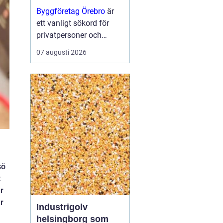
projekt
Byggföretag Örebro
är
ett vanligt sökord för
privatpersoner och
företag som planerar att
07 augusti 2026
bygga nytt, renovera eller
skapa mer yta runt
huset. Många vill ha en
trygg by...
sö
t
r
er
Industrigolv
helsingborg som