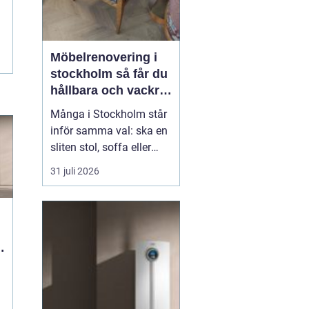
2026
Möbelrenovering i
stockholm så får du
hållbara och vackra
möbler
Många i Stockholm står
inför samma val: ska en
sliten stol, soffa eller
fåtölj slängas, säljas
31 juli 2026
billigt eller renoveras?
Allt fler väljer att satsa
på hantverksmässig
möbelrenovering istället
för nyköp. Resultatet blir
r
ofta både mer personligt,
mer h...