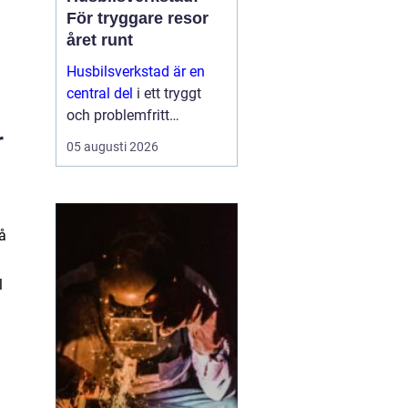
För tryggare resor
året runt
Husbilsverkstad är en
central del
i ett tryggt
och problemfritt
r
husbilsliv. När en husbil
05 augusti 2026
används som både
fordon och hem ...
få
l
n