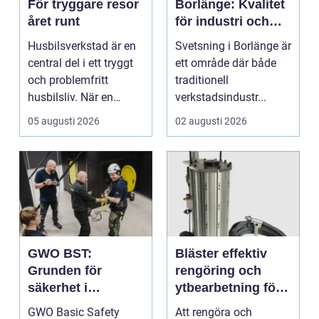
För tryggare resor
Borlänge: Kvalitet
året runt
för industri och
konstruktion
Husbilsverkstad är en
Svetsning i Borlänge är
central del i ett tryggt
ett område där både
och problemfritt
traditionell
husbilsliv. När en
verkstadsindustr...
husbil ...
05 augusti 2026
02 augusti 2026
GWO BST:
Bläster effektiv
Grunden för
rengöring och
säkerhet i
ytbearbetning för
vindkraftsbransch
proffs och
GWO Basic Safety
Att rengöra och