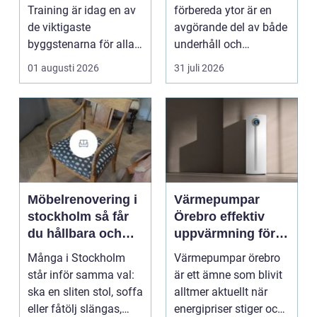
en
hantverkare
Training är idag en av
förbereda ytor är en
de viktigaste
avgörande del av både
byggstenarna för alla
underhåll och
som vill arbet...
renovering. Färg, rost,
01 augusti 2026
31 juli 2026
smu...
Möbelrenovering i
Värmepumpar
stockholm så får
Örebro effektiv
du hållbara och
uppvärmning för
vackra möbler
hus och
Många i Stockholm
Värmepumpar örebro
fastigheter
står inför samma val:
är ett ämne som blivit
ska en sliten stol, soffa
alltmer aktuellt när
eller fåtölj slängas,
energipriser stiger och