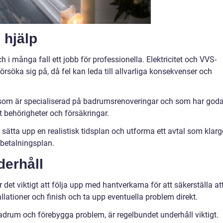
 hjälp
i många fall ett jobb för professionella. Elektricitet och VVS-
örsöka sig på, då fel kan leda till allvarliga konsekvenser och
re som är specialiserad på badrumsrenoveringar och som har god
ätt behörigheter och försäkringar.
t sätta upp en realistisk tidsplan och utforma ett avtal som klarg
 betalningsplan.
derhåll
 det viktigt att följa upp med hantverkarna för att säkerställa at
stallationer och finish och ta upp eventuella problem direkt.
badrum och förebygga problem, är regelbundet underhåll viktigt.