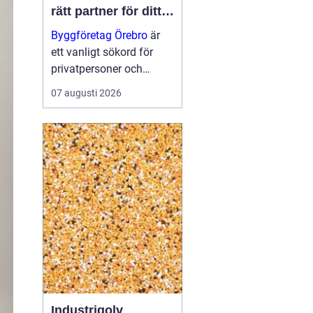
rätt partner för ditt
projekt
Byggföretag Örebro
är
ett vanligt sökord för
privatpersoner och
företag som planerar att
07 augusti 2026
bygga nytt, renovera eller
skapa mer yta runt
huset. Många vill ha en
trygg by...
Industrigolv