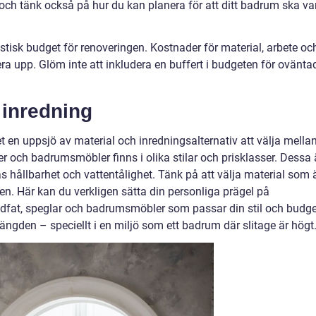
g och tänk också på hur du kan planera för att ditt badrum ska va
alistisk budget för renoveringen. Kostnader för material, arbete oc
ra upp. Glöm inte att inkludera en buffert i budgeten för ovänta
 inredning
t en uppsjö av material och inredningsalternativ att välja mellan
urer och badrumsmöbler finns i olika stilar och prisklasser. Dessa 
s hållbarhet och vattentålighet. Tänk på att välja material som 
hen. Här kan du verkligen sätta din personliga prägel på
dfat, speglar och badrumsmöbler som passar din stil och budge
 längden – speciellt i en miljö som ett badrum där slitage är högt