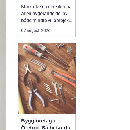
Markarbeten i Eskilstuna
är en avgörande del av
både mindre villaprojekt
och större
07 augusti 2026
byggsatsningar, och rätt
utförda arbeten skapar
en stabil grund för allt
som ska byggas
ovanpå. När marken
förbere...
Byggföretag i
Örebro: Så hittar du