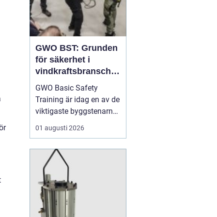
GWO BST: Grunden
för säkerhet i
vindkraftsbransche
n
GWO Basic Safety
a
Training är idag en av de
viktigaste byggstenarna
för alla som vill arbeta
ör
01 augusti 2026
professionellt inom
vindkraft. Utbildningen
skapar en gemensam
säkerhetsnivå i en
t
bransch där jobbet ofta
sker långt frå...