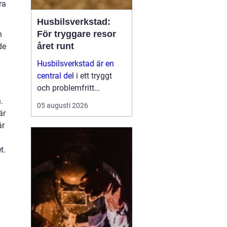
ra
Husbilsverkstad:
För tryggare resor
h
året runt
de
Husbilsverkstad är en
central del
i ett tryggt
och problemfritt
husbilsliv. När en husbil
.
05 augusti 2026
används som både
är
fordon och hem ...
är
t.
.