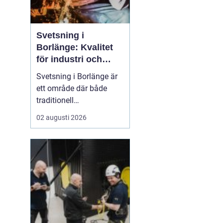
Svetsning i
Borlänge: Kvalitet
för industri och
konstruktion
Svetsning i Borlänge är
ett område där både
traditionell
verkstadsindustri och
02 augusti 2026
moderna
konstruktionsprojekt
möts. I takt med att
kraven på hållbara
lösningar och hög
produktionssäkerhet ö...