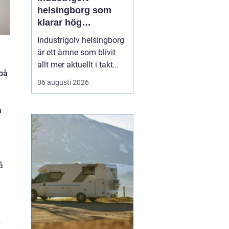
helsingborg som
klarar hög
belastning och tuffa
Industrigolv helsingborg
krav
är ett ämne som blivit
allt mer aktuellt i takt
 på
med att fler
06 augusti 2026
verksamheter söker
hållbara, säkra och
a
lättskötta golvlösningar.
I moderna
produktionsmiljöer
behöver golvet vara mer
än bara en slityta. Golvet
å
ska tåla tung trafi...
k