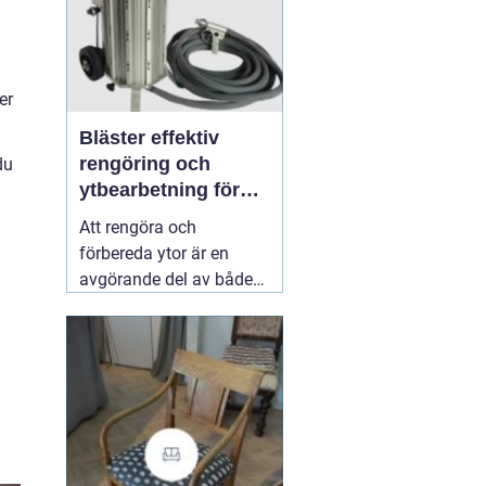
er
Bläster effektiv
rengöring och
du
ytbearbetning för
proffs och
Att rengöra och
hantverkare
förbereda ytor är en
avgörande del av både
underhåll och
renovering. Färg, rost,
smuts och gamla
beläggningar gör att
material åldras snabbare
och försämrar
slutresultatet vid