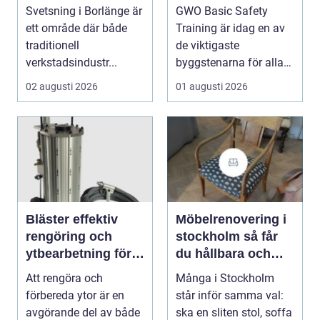
konstruktion
vindkraftsbransche
Svetsning i Borlänge är
GWO Basic Safety
n
ett område där både
Training är idag en av
traditionell
de viktigaste
verkstadsindustr...
byggstenarna för alla
som vill arbet...
02 augusti 2026
01 augusti 2026
Bläster effektiv
Möbelrenovering i
rengöring och
stockholm så får
ytbearbetning för
du hållbara och
proffs och
vackra möbler
Att rengöra och
Många i Stockholm
hantverkare
förbereda ytor är en
står inför samma val:
avgörande del av både
ska en sliten stol, soffa