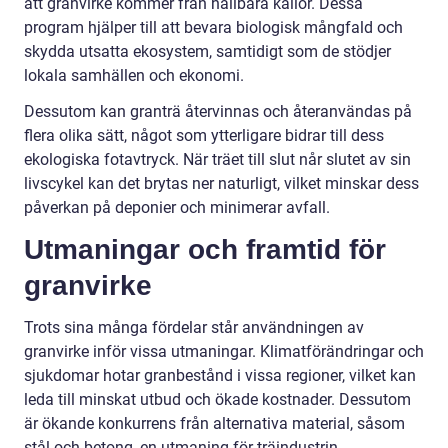
att granvirke kommer från hållbara källor. Dessa
program hjälper till att bevara biologisk mångfald och
skydda utsatta ekosystem, samtidigt som de stödjer
lokala samhällen och ekonomi.
Dessutom kan granträ återvinnas och återanvändas på
flera olika sätt, något som ytterligare bidrar till dess
ekologiska fotavtryck. När träet till slut når slutet av sin
livscykel kan det brytas ner naturligt, vilket minskar dess
påverkan på deponier och minimerar avfall.
Utmaningar och framtid för
granvirke
Trots sina många fördelar står användningen av
granvirke inför vissa utmaningar. Klimatförändringar och
sjukdomar hotar granbestånd i vissa regioner, vilket kan
leda till minskat utbud och ökade kostnader. Dessutom
är ökande konkurrens från alternativa material, såsom
stål och betong, en utmaning för träindustrin.