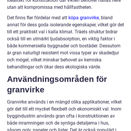
idealiskt för konstruktion där vikten behöver hållas nere
utan att kompromissa med hållfastheten.
Det finns fler fördelar med att
köpa granvirke
, bland
annat för dess goda isolerande egenskaper, vilket gör det
till ett praktiskt val i kalla klimat. Träets struktur bidrar
också till en utmärkt ljudabsorption, en viktig faktor i
både kommersiella byggnader och bostäder. Dessutom
är gran naturligt resistent mot vissa typer av skadedjur
och mögel, vilket minskar behovet av kemiska
behandlingar och ökar dess ekologiska värde.
Användningsområden för
granvirke
Granvirke används i en mängd olika applikationer, vilket
gör det till ett mycket flexibelt och ekonomiskt val. Inom
byggindustrin används gran ofta i konstruktionen av
både inramningen och de synliga detaljerna i hus,
såsom golv, paneler och lister. Det är också populärt i