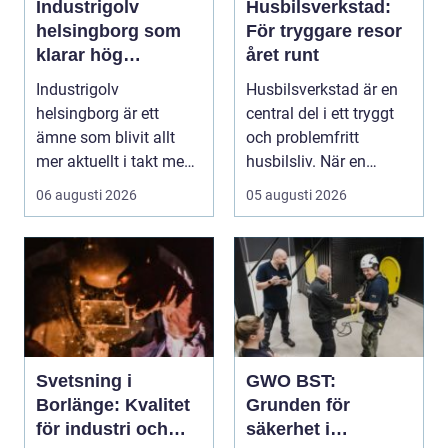
Industrigolv
Husbilsverkstad:
helsingborg som
För tryggare resor
klarar hög
året runt
belastning och
Industrigolv
Husbilsverkstad är en
tuffa krav
helsingborg är ett
central del i ett tryggt
ämne som blivit allt
och problemfritt
mer aktuellt i takt med
husbilsliv. När en
att fler verksamheter
husbil ...
06 augusti 2026
05 augusti 2026
s...
Svetsning i
GWO BST:
Borlänge: Kvalitet
Grunden för
för industri och
säkerhet i