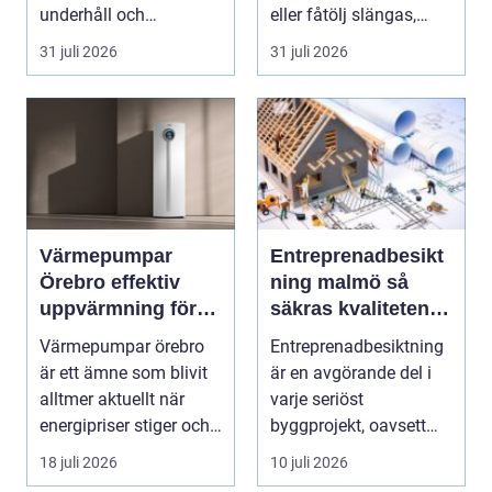
underhåll och
eller fåtölj slängas,
renovering. Färg, rost,
säljas billi...
31 juli 2026
31 juli 2026
smu...
Värmepumpar
Entreprenadbesikt
Örebro effektiv
ning malmö så
uppvärmning för
säkras kvaliteten i
hus och fastigheter
byggprojekt
Värmepumpar örebro
Entreprenadbesiktning
är ett ämne som blivit
är en avgörande del i
alltmer aktuellt när
varje seriöst
energipriser stiger och
byggprojekt, oavsett
fler vill sän...
om det handlar om en
18 juli 2026
10 juli 2026
...