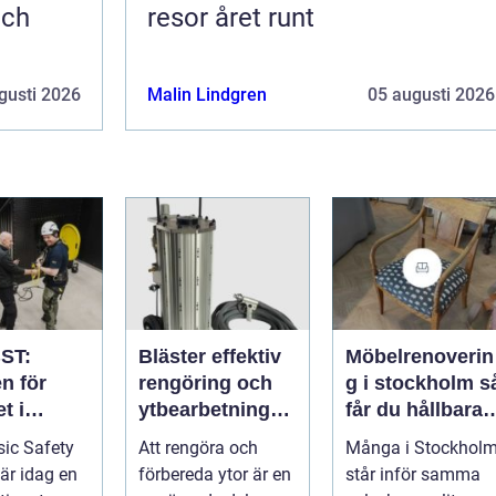
och
resor året runt
gusti 2026
Malin Lindgren
05 augusti 2026
ST:
Bläster effektiv
Möbelrenoverin
n för
rengöring och
g i stockholm så
t i
ytbearbetning
får du hållbara
aftsbrans
för proffs och
och vackra
ic Safety
Att rengöra och
Många i Stockhol
hantverkare
möbler
 är idag en
förbereda ytor är en
står inför samma