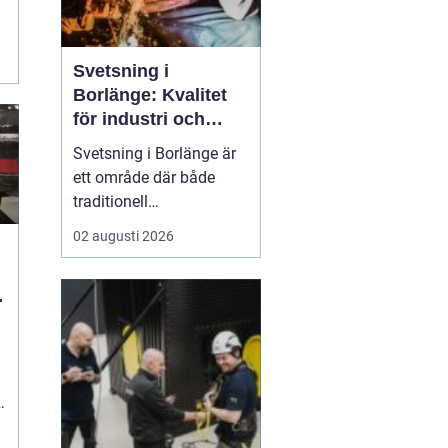
Svetsning i
Borlänge: Kvalitet
för industri och
konstruktion
Svetsning i Borlänge är
ett område där både
traditionell
verkstadsindustri och
02 augusti 2026
moderna
konstruktionsprojekt
möts. I takt med att
kraven på hållbara
lösningar och hög
produktionssäkerhet ö...
s