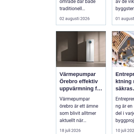
område där både
av de vik
traditionell
byggsten
verkstadsindustr...
alla som 
02 augusti 2026
01 august
Värmepumpar
Entrep
Örebro effektiv
ktning 
uppvärmning för
säkras
hus och
kvalitet
Värmepumpar
Entrepre
fastigheter
byggpr
örebro är ett ämne
ng är en
som blivit alltmer
del i var
aktuellt när
byggproj
energipriser stiger
om det 
18 juli 2026
10 juli 20