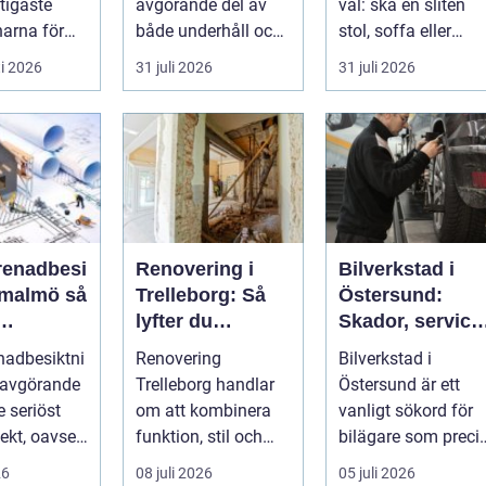
tigaste
avgörande del av
val: ska en sliten
arna för
både underhåll och
stol, soffa eller
vill arbet...
renovering. Färg,
fåtölj slängas,
i 2026
31 juli 2026
31 juli 2026
rost, smu...
säljas billi...
renadbesi
Renovering i
Bilverkstad i
malmö så
Trelleborg: Så
Östersund:
lyfter du
Skador, service
en i
hemmet på ett
och smarta val
nadbesiktni
Renovering
Bilverkstad i
ojekt
smart sätt
för din bil
 avgörande
Trelleborg handlar
Östersund är ett
je seriöst
om att kombinera
vanligt sökord för
ekt, oavsett
funktion, stil och
bilägare som preci
handlar om
långsiktig ekonomi i
f&ari...
26
08 juli 2026
05 juli 2026