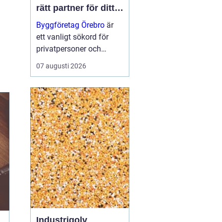
rätt partner för ditt
projekt
Byggföretag Örebro
är
ett vanligt sökord för
privatpersoner och
företag som planerar att
07 augusti 2026
bygga nytt, renovera eller
skapa mer yta runt
huset. Många vill ha en
trygg by...
Industrigolv