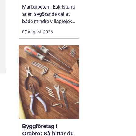
Markarbeten i Eskilstuna
är en avgörande del av
både mindre villaprojekt
och större
07 augusti 2026
byggsatsningar, och rätt
utförda arbeten skapar
en stabil grund för allt
som ska byggas
ovanpå. När marken
förbere...
Byggföretag i
Örebro: Så hittar du