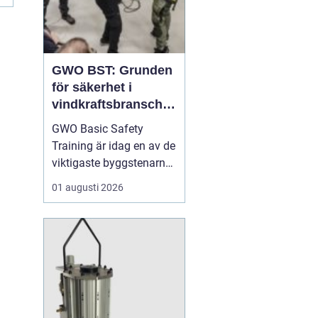
GWO BST: Grunden
för säkerhet i
vindkraftsbransche
n
GWO Basic Safety
Training är idag en av de
viktigaste byggstenarna
för alla som vill arbeta
01 augusti 2026
professionellt inom
vindkraft. Utbildningen
skapar en gemensam
säkerhetsnivå i en
bransch där jobbet ofta
sker långt frå...