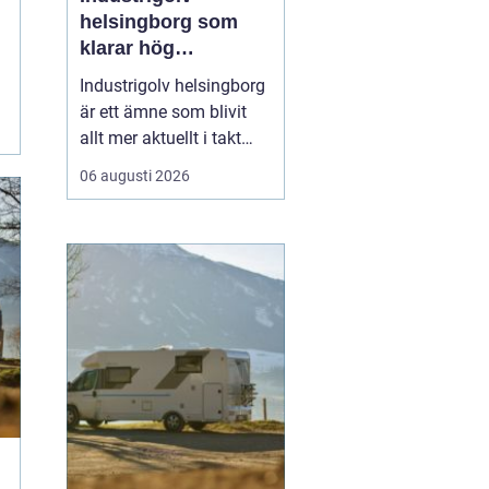
helsingborg som
klarar hög
belastning och tuffa
Industrigolv helsingborg
krav
är ett ämne som blivit
allt mer aktuellt i takt
med att fler
06 augusti 2026
verksamheter söker
hållbara, säkra och
lättskötta golvlösningar.
I moderna
produktionsmiljöer
behöver golvet vara mer
än bara en slityta. Golvet
ska tåla tung trafi...