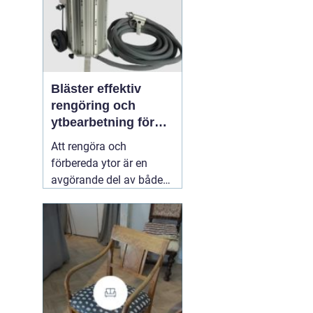
Bläster effektiv
rengöring och
ytbearbetning för
proffs och
Att rengöra och
hantverkare
förbereda ytor är en
avgörande del av både
underhåll och
renovering. Färg, rost,
smuts och gamla
beläggningar gör att
material åldras snabbare
och försämrar
slutresultatet vid