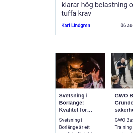
klarar hög belastning 
tuffa krav
Karl Lindgren
06 au
Svetsning i
GWO B
Borlänge:
Grunde
Kvalitet för
säkerhe
industri och
vindkr
Svetsning i
GWO Bas
konstruktion
chen
Borlänge är ett
Training