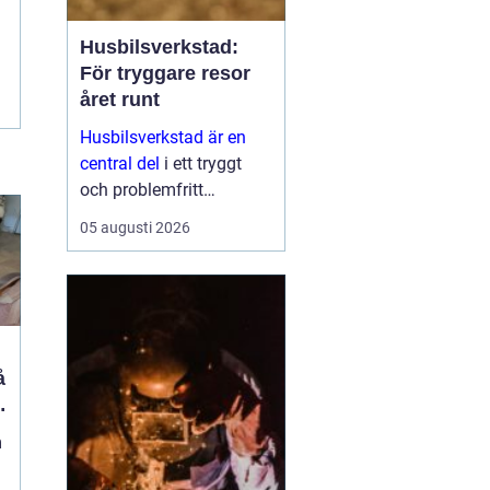
Husbilsverkstad:
För tryggare resor
året runt
Husbilsverkstad är en
central del
i ett tryggt
och problemfritt
husbilsliv. När en husbil
05 augusti 2026
används som både
fordon och hem ...
m