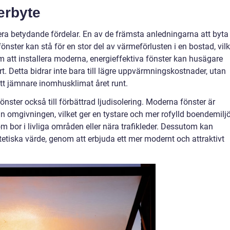
erbyte
era betydande fördelar. En av de främsta anledningarna att byta
önster kan stå för en stor del av värmeförlusten i en bostad, vilk
m att installera moderna, energieffektiva fönster kan husägare
. Detta bidrar inte bara till lägre uppvärmningskostnader, utan
t jämnare inomhusklimat året runt.
önster också till förbättrad ljudisolering. Moderna fönster är
ån omgivningen, vilket ger en tystare och mer rofylld boendemiljö
som bor i livliga områden eller nära trafikleder. Dessutom kan
etiska värde, genom att erbjuda ett mer modernt och attraktivt