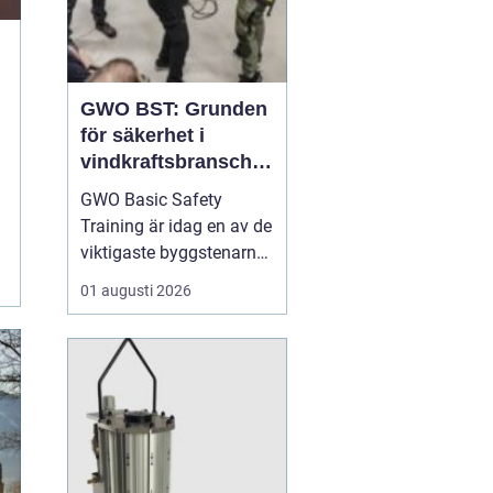
GWO BST: Grunden
för säkerhet i
vindkraftsbransche
n
GWO Basic Safety
Training är idag en av de
viktigaste byggstenarna
för alla som vill arbeta
01 augusti 2026
professionellt inom
vindkraft. Utbildningen
skapar en gemensam
säkerhetsnivå i en
bransch där jobbet ofta
sker långt frå...