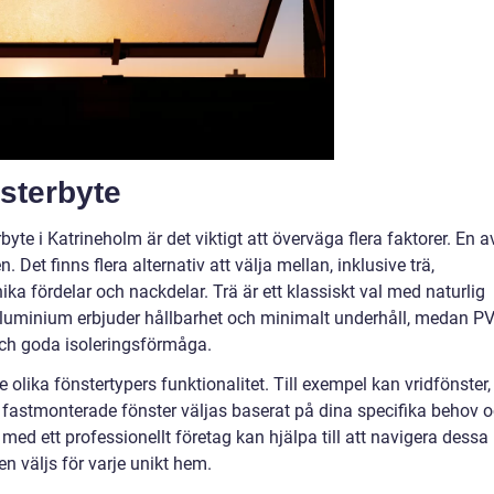
nsterbyte
byte i Katrineholm är det viktigt att överväga flera faktorer. En a
 Det finns flera alternativ att välja mellan, inklusive trä,
a fördelar och nackdelar. Trä är ett klassiskt val med naturlig
Aluminium erbjuder hållbarhet och minimalt underhåll, medan P
 och goda isoleringsförmåga.
e olika fönstertypers funktionalitet. Till exempel kan vridfönster,
r fastmonterade fönster väljas baserat på dina specifika behov 
a med ett professionellt företag kan hjälpa till att navigera dessa
en väljs för varje unikt hem.