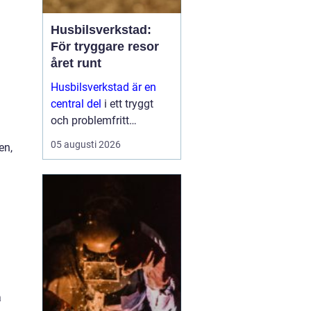
Husbilsverkstad:
För tryggare resor
året runt
Husbilsverkstad är en
central del
i ett tryggt
och problemfritt
husbilsliv. När en husbil
05 augusti 2026
en,
används som både
fordon och hem ...
a