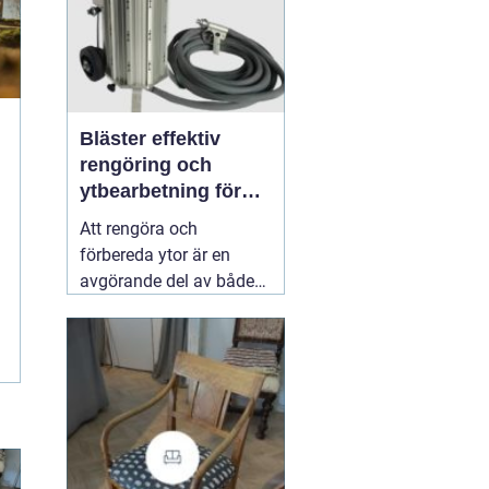
Bläster effektiv
rengöring och
ytbearbetning för
proffs och
Att rengöra och
hantverkare
förbereda ytor är en
avgörande del av både
underhåll och
renovering. Färg, rost,
smuts och gamla
beläggningar gör att
material åldras snabbare
och försämrar
slutresultatet vid