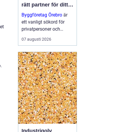
rätt partner för ditt
projekt
Byggföretag Örebro
är
ett vanligt sökord för
et
privatpersoner och
företag som planerar att
07 augusti 2026
bygga nytt, renovera eller
skapa mer yta runt
huset. Många vill ha en
trygg by...
.
Industrigolv