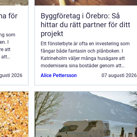
na för
Byggföretag i Örebro: Så
hittar du rätt partner för ditt
projekt
ring som
n. I
Ett fönsterbyte är ofta en investering som
e att
fångar både fantasin och plånboken. I
 att
Katrineholm väljer många husägare att
er. ...
modernisera sina bostäder genom att
uppgradera till energieffektiva fönster. ...
gusti 2026
Alice Pettersson
07 augusti 2026