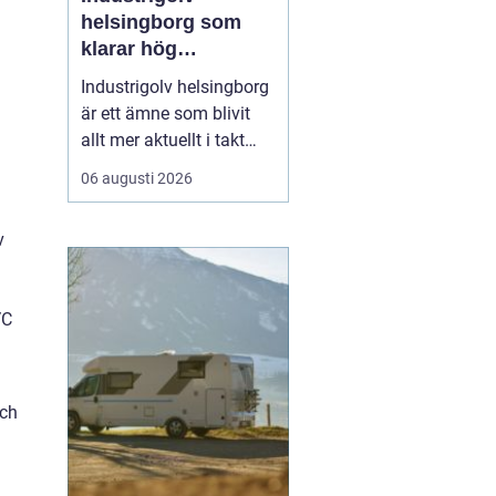
helsingborg som
klarar hög
belastning och tuffa
Industrigolv helsingborg
krav
är ett ämne som blivit
allt mer aktuellt i takt
med att fler
06 augusti 2026
verksamheter söker
hållbara, säkra och
v
lättskötta golvlösningar.
I moderna
produktionsmiljöer
VC
behöver golvet vara mer
än bara en slityta. Golvet
ska tåla tung trafi...
och