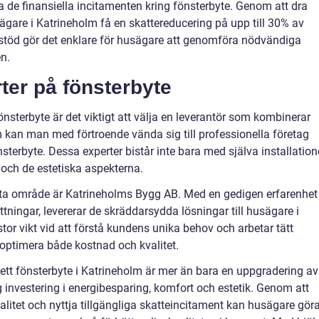
a de finansiella incitamenten kring fönsterbyte. Genom att dra
gare i Katrineholm få en skattereducering på upp till 30% av
töd gör det enklare för husägare att genomföra nödvändiga
n.
ter på fönsterbyte
nsterbyte är det viktigt att välja en leverantör som kombinerar
m kan man med förtroende vända sig till professionella företag
sterbyte. Dessa experter bistår inte bara med själva installation
 och de estetiska aspekterna.
tta område är Katrineholms Bygg AB. Med en gedigen erfarenhet
ttningar, levererar de skräddarsydda lösningar till husägare i
or vikt vid att förstå kundens unika behov och arbetar tätt
optimera både kostnad och kvalitet.
tt fönsterbyte i Katrineholm är mer än bara en uppgradering av
ig investering i energibesparing, komfort och estetik. Genom att
litet och nyttja tillgängliga skatteincitament kan husägare gör