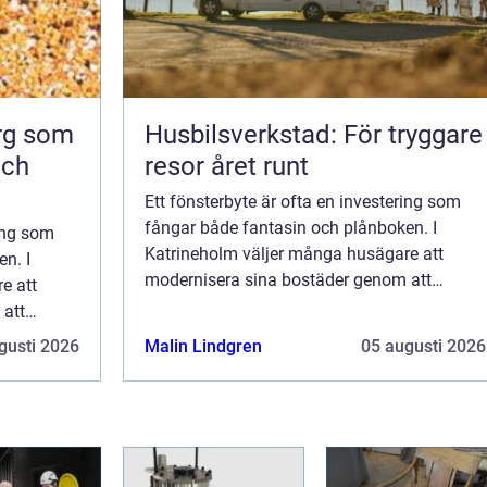
org som
Husbilsverkstad: För tryggare
och
resor året runt
Ett fönsterbyte är ofta en investering som
fångar både fantasin och plånboken. I
ring som
Katrineholm väljer många husägare att
n. I
modernisera sina bostäder genom att
e att
uppgradera till energieffektiva fönster. ...
 att
er. ...
gusti 2026
Malin Lindgren
05 augusti 2026