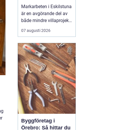
Markarbeten i Eskilstuna
är en avgörande del av
både mindre villaprojekt
och större
07 augusti 2026
byggsatsningar, och rätt
utförda arbeten skapar
en stabil grund för allt
som ska byggas
ovanpå. När marken
förbere...
ng
er
Byggföretag i
Örebro: Så hittar du