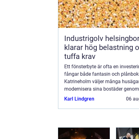
Industrigolv helsingb
klarar hög belastning 
tuffa krav
Ett fönsterbyte är ofta en investe
fångar både fantasin och plånboke
Katrineholm väljer många husägar
modernisera sina bostäder genom
uppgradera till energieffektiva fönst
Karl Lindgren
06 au