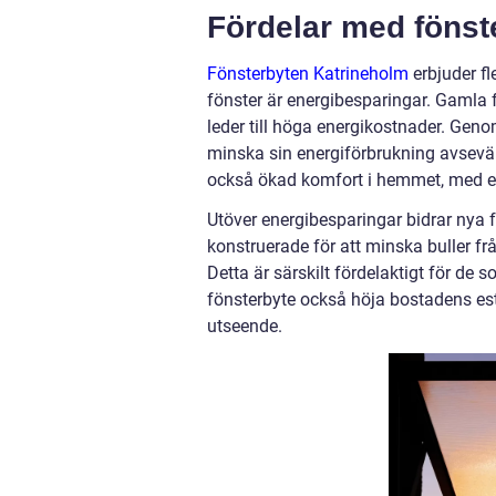
Fördelar med fönst
Fönsterbyten Katrineholm
erbjuder fl
fönster är energibesparingar. Gamla f
leder till höga energikostnader. Geno
minska sin energiförbrukning avsevärt
också ökad komfort i hemmet, med et
Utöver energibesparingar bidrar nya f
konstruerade för att minska buller fr
Detta är särskilt fördelaktigt för de 
fönsterbyte också höja bostadens est
utseende.