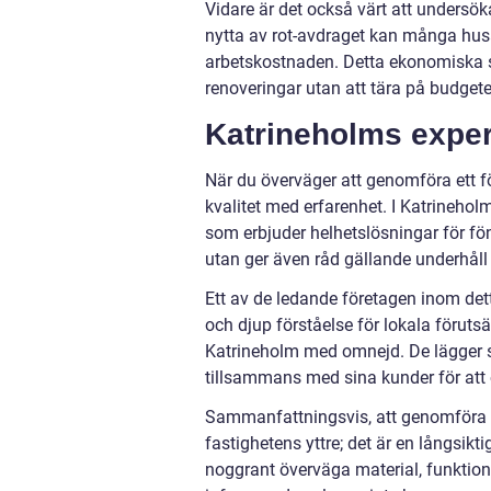
Vidare är det också värt att undersök
nytta av rot-avdraget kan många husä
arbetskostnaden. Detta ekonomiska s
renoveringar utan att tära på budgete
Katrineholms exper
När du överväger att genomföra ett fö
kvalitet med erfarenhet. I Katrinehol
som erbjuder helhetslösningar för fön
utan ger även råd gällande underhåll
Ett av de ledande företagen inom de
och djup förståelse för lokala förutsä
Katrineholm med omnejd. De lägger st
tillsammans med sina kunder för att 
Sammanfattningsvis, att genomföra e
fastighetens yttre; det är en långsikt
noggrant överväga material, funktiona