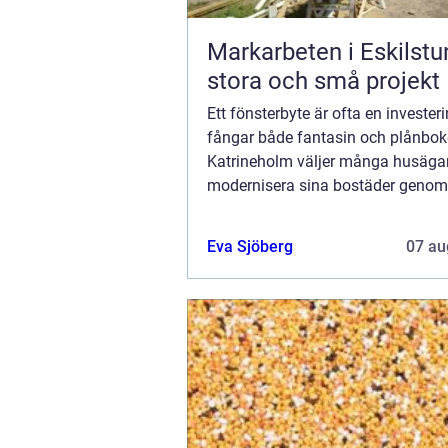
Markarbeten i Eskilstu
stora och små projekt
Ett fönsterbyte är ofta en investe
fångar både fantasin och plånboke
Katrineholm väljer många husägar
modernisera sina bostäder genom
uppgradera till energieffektiva fönst
Eva Sjöberg
07 au