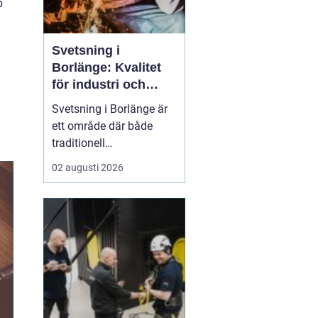
p
Svetsning i
Borlänge: Kvalitet
för industri och
konstruktion
Svetsning i Borlänge är
ett område där både
traditionell
verkstadsindustri och
02 augusti 2026
moderna
konstruktionsprojekt
möts. I takt med att
kraven på hållbara
lösningar och hög
produktionssäkerhet ö...