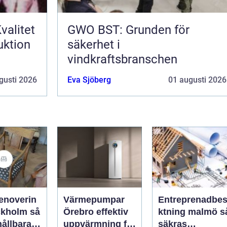
valitet
GWO BST: Grunden för
uktion
säkerhet i
vindkraftsbranschen
gusti 2026
Eva Sjöberg
01 augusti 2026
enoverin
Värmepumpar
Entreprenadbes
kholm så
Örebro effektiv
ktning malmö så
hållbara
uppvärmning för
säkras