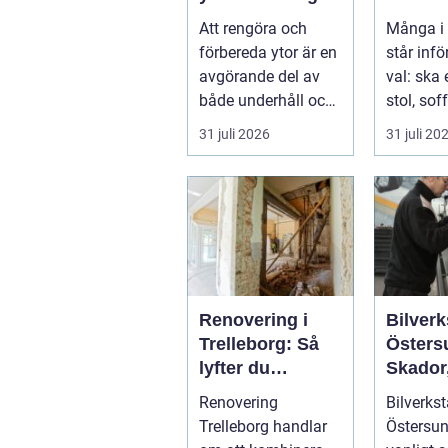
för proffs och
och va
Att rengöra och
Många i
hantverkare
möbler
förbereda ytor är en
står inf
avgörande del av
val: ska 
både underhåll och
stol, soff
renovering. Färg,
fåtölj sl
31 juli 2026
31 juli 20
rost, smu...
säljas bill
Renovering i
Bilverk
Trelleborg: Så
Östers
lyfter du
Skador,
hemmet på ett
och sm
Renovering
Bilverkst
smart sätt
för din 
Trelleborg handlar
Östersun