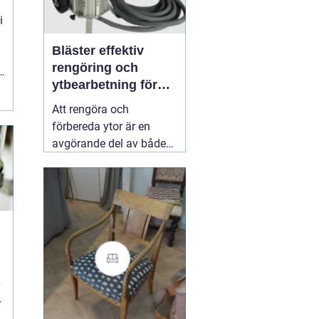
i
Bläster effektiv
rengöring och
t
ytbearbetning för
proffs och
Att rengöra och
hantverkare
förbereda ytor är en
avgörande del av både
underhåll och
renovering. Färg, rost,
smuts och gamla
beläggningar gör att
material åldras snabbare
och försämrar
slutresultatet vid
målning eller annan
behandling. Här
31 juli
r
2026