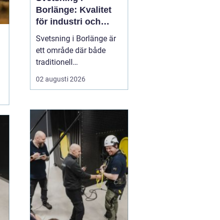
Borlänge: Kvalitet
för industri och
konstruktion
Svetsning i Borlänge är
ett område där både
traditionell
verkstadsindustri och
02 augusti 2026
moderna
konstruktionsprojekt
möts. I takt med att
kraven på hållbara
lösningar och hög
produktionssäkerhet ö...