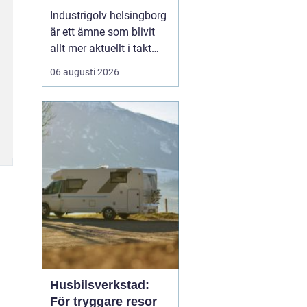
belastning och tuffa
Industrigolv helsingborg
krav
är ett ämne som blivit
allt mer aktuellt i takt
med att fler
06 augusti 2026
verksamheter söker
hållbara, säkra och
lättskötta golvlösningar.
I moderna
produktionsmiljöer
behöver golvet vara mer
än bara en slityta. Golvet
ska tåla tung trafi...
Husbilsverkstad:
För tryggare resor