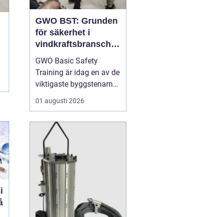
GWO BST: Grunden
för säkerhet i
vindkraftsbransche
n
GWO Basic Safety
Training är idag en av de
viktigaste byggstenarna
för alla som vill arbeta
01 augusti 2026
professionellt inom
vindkraft. Utbildningen
skapar en gemensam
säkerhetsnivå i en
bransch där jobbet ofta
sker långt frå...
i