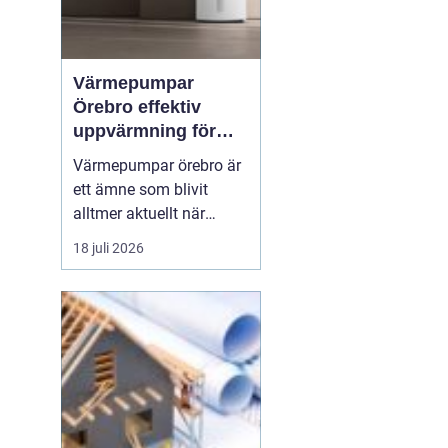
Värmepumpar
Örebro effektiv
uppvärmning för
hus och fastigheter
Värmepumpar örebro är
ett ämne som blivit
alltmer aktuellt när
energipriser stiger och
18 juli 2026
fler vill sänka sina
driftskostnader
samtidigt som
klimatpåverkan minskar.
Många villaägare och
fastighetsägare i
regionen tittar på hur de
kan byta från direktver...