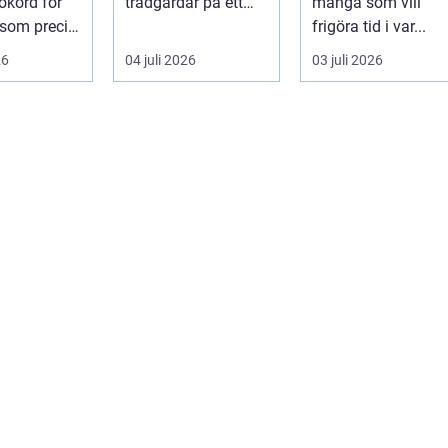
ökord för
trädgårdar på ett
många som vill
 som precis
sätt som få andra
frigöra tid i var...
växter klarar. De ger
26
04 juli 2026
03 juli 2026
sku...