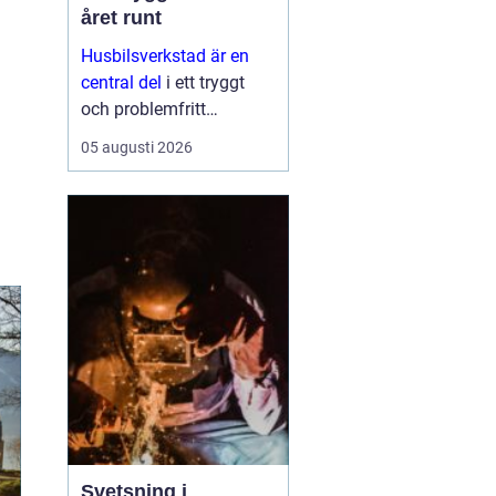
året runt
Husbilsverkstad är en
central del
i ett tryggt
och problemfritt
husbilsliv. När en husbil
05 augusti 2026
används som både
fordon och hem ...
Svetsning i