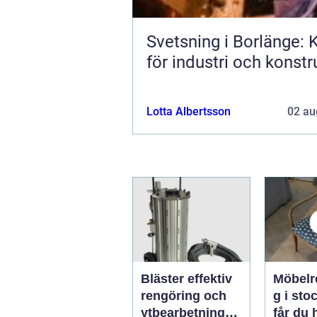
Svetsning i Borlänge: K
för industri och konstr
Lotta Albertsson
02 au
Bläster effektiv
Möbelr
rengöring och
g i stoc
ytbearbetning
får du 