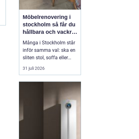
Möbelrenovering i
stockholm så får du
hållbara och vackra
möbler
Många i Stockholm står
inför samma val: ska en
sliten stol, soffa eller
fåtölj slängas, säljas
31 juli 2026
billigt eller renoveras?
Allt fler väljer att satsa
på hantverksmässig
möbelrenovering istället
för nyköp. Resultatet blir
ofta både mer personligt,
mer h...