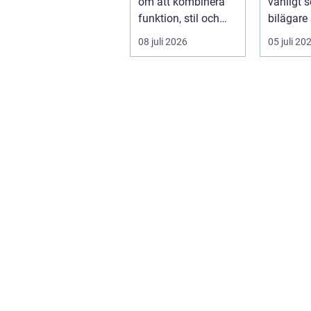
om att kombinera
vanligt s
funktion, stil och
bilägare
långsiktig ekonomi i
f&ari...
08 juli 2026
05 juli 20
samma p...