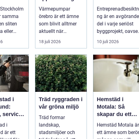
ckra
hus och
kvaliteten i
 Stockholm
Värmepumpar
Entreprenadbesiktn
fastigheter
byggprojekt
ör samma
örebro är ett ämne
ng är en avgörande
en sliten
som blivit alltmer
del i varje seriöst
a eller
aktuellt när
byggprojekt, oavset
ängas,
energipriser stiger
om det handlar om
26
18 juli 2026
10 juli 2026
i...
och fler vill sän...
en ...
stad i
Träd ryggraden i
Hemstäd i
und:
vår gröna miljö
Motala: Så
 service
skapar du ett
Träd formar
arta val
rent hem utan
ad i
landskap,
Hemstäd Motala är
bil
stress
d är ett
stadsmiljöer och
ett ämne som berö