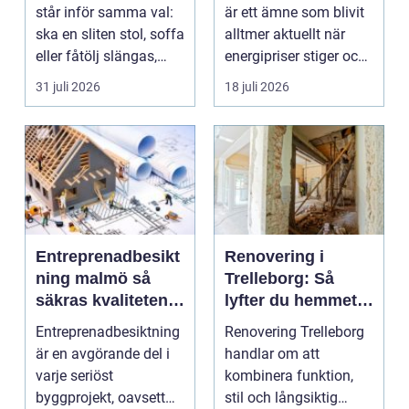
fastigheter
står inför samma val:
är ett ämne som blivit
ska en sliten stol, soffa
alltmer aktuellt när
eller fåtölj slängas,
energipriser stiger och
säljas billi...
fler vill sän...
31 juli 2026
18 juli 2026
Entreprenadbesikt
Renovering i
ning malmö så
Trelleborg: Så
säkras kvaliteten i
lyfter du hemmet
byggprojekt
på ett smart sätt
Entreprenadbesiktning
Renovering Trelleborg
är en avgörande del i
handlar om att
varje seriöst
kombinera funktion,
byggprojekt, oavsett
stil och långsiktig