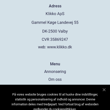
Adress
web:
www.klikko.dk
Menu
Annonsering
Om oss
Cookies
På vores website bruges cookies til at huske dine indstillinger,
Kontakta oss
statistik og personalisering af indhold og annoncer. Denne
Sitemap
information deles med tredjepart. Ved fortsat brug af websiden
godkender du cookiepolitikken.