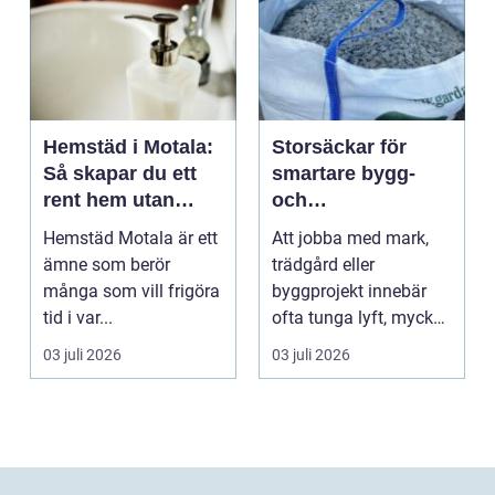
Hemstäd i Motala:
Storsäckar för
Så skapar du ett
smartare bygg-
rent hem utan
och
stress
trädgårdsprojekt
Hemstäd Motala är ett
Att jobba med mark,
ämne som berör
trädgård eller
många som vill frigöra
byggprojekt innebär
tid i var...
ofta tunga lyft, mycket
logis...
03 juli 2026
03 juli 2026