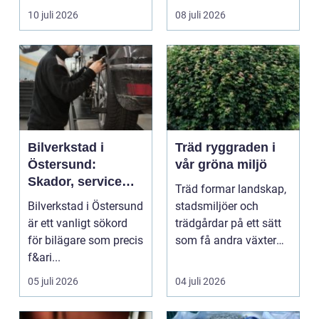
om det handlar om en
ekonomi i samma p...
10 juli 2026
08 juli 2026
...
Bilverkstad i
Träd ryggraden i
Östersund:
vår gröna miljö
Skador, service
Träd formar landskap,
och smarta val för
Bilverkstad i Östersund
stadsmiljöer och
din bil
är ett vanligt sökord
trädgårdar på ett sätt
för bilägare som precis
som få andra växter
f&ari...
klarar. De ger sku...
05 juli 2026
04 juli 2026