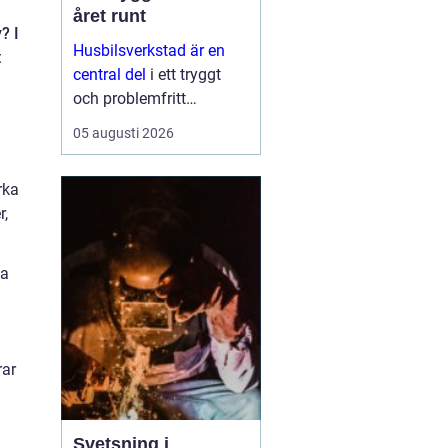
året runt
? I
Husbilsverkstad är en
t
central del
i ett tryggt
och problemfritt
husbilsliv. När en husbil
05 augusti 2026
används som både
fordon och hem ...
rka
r,
ta
rar
Svetsning i