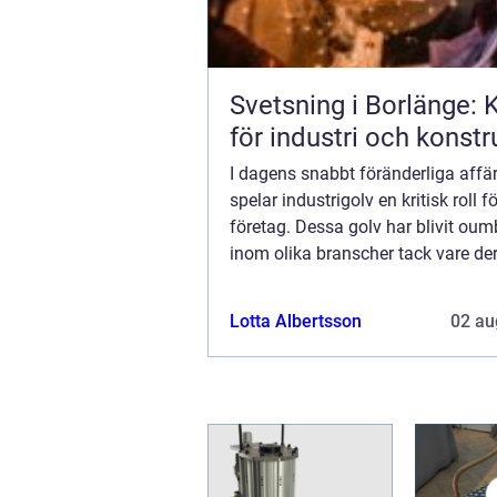
Svetsning i Borlänge: K
för industri och konstr
I dagens snabbt föränderliga affä
spelar industrigolv en kritisk roll 
företag. Dessa golv har blivit oum
inom olika branscher tack vare de
hållbarhet, funktionalitet och esteti
Lotta Albertsson
02 au