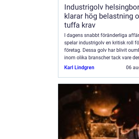
Industrigolv helsingb
klarar hög belastning 
tuffa krav
I dagens snabbt föränderliga affä
spelar industrigolv en kritisk roll 
företag. Dessa golv har blivit oum
inom olika branscher tack vare de
hållbarhet, funktionalitet och esteti
Karl Lindgren
06 au