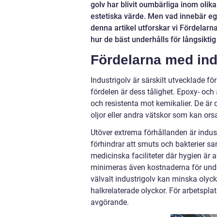
golv har blivit oumbärliga inom olika
estetiska värde. Men vad innebär egen
denna artikel utforskar vi Fördelarna
hur de bäst underhålls för långsikti
Fördelarna med ind
Industrigolv är särskilt utvecklade fö
fördelen är dess tålighet. Epoxy- och 
och resistenta mot kemikalier. De är 
oljor eller andra vätskor som kan ors
Utöver extrema förhållanden är indust
förhindrar att smuts och bakterier sa
medicinska faciliteter där hygien är a
minimeras även kostnaderna för under
välvalt industrigolv kan minska olyck
halkrelaterade olyckor. För arbetsplats
avgörande.