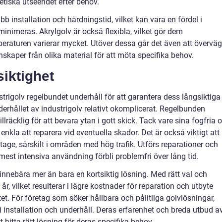
etiska utseendet efter behov.
bb installation och härdningstid, vilket kan vara en fördel i
inimeras. Akrylgolv är också flexibla, vilket gör dem
eraturen varierar mycket. Utöver dessa går det även att övervä
kaper från olika material för att möta specifika behov.
iktighet
trigolv regelbundet underhåll för att garantera dess långsiktiga
nderhållet av industrigolv relativt okomplicerat. Regelbunden
llräcklig för att bevara ytan i gott skick. Tack vare sina fogfria 
enkla att reparera vid eventuella skador. Det är också viktigt att
itage, särskilt i områden med hög trafik. Utförs reparationer och
est intensiva användning förbli problemfri över lång tid.
å innebära mer än bara en kortsiktig lösning. Med rätt val och
r, vilket resulterar i lägre kostnader för reparation och utbyte
et. För företag som söker hållbara och pålitliga golvlösningar,
i installation och underhåll. Deras erfarenhet och breda utbud a
tt hitta rätt lösning för deras specifika behov.