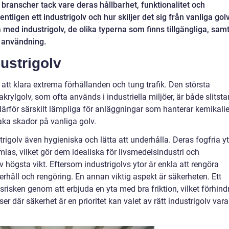
 branscher tack vare deras hållbarhet, funktionalitet och
tligen ett industrigolv och hur skiljer det sig från vanliga golv
 med industrigolv, de olika typerna som finns tillgängliga, sam
g användning.
ustrigolv
r att klara extrema förhållanden och tung trafik. Den största
akrylgolv, som ofta används i industriella miljöer, är både slitsta
därför särskilt lämpliga för anläggningar som hanterar kemikalie
aka skador på vanliga golv.
rigolv även hygieniska och lätta att underhålla. Deras fogfria y
mlas, vilket gör dem idealiska för livsmedelsindustri och
v högsta vikt. Eftersom industrigolvs ytor är enkla att rengöra
håll och rengöring. En annan viktig aspekt är säkerheten. Ett
srisken genom att erbjuda en yta med bra friktion, vilket förhind
er där säkerhet är en prioritet kan valet av rätt industrigolv vara