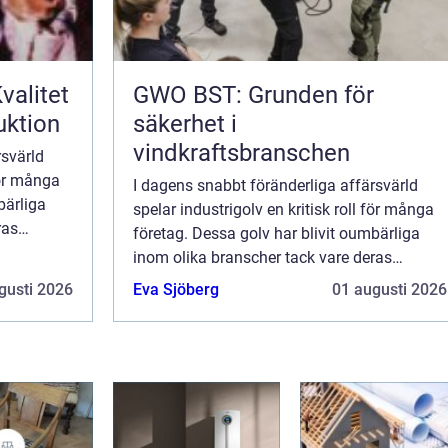
valitet
GWO BST: Grunden för
uktion
säkerhet i
vindkraftsbranschen
rsvärld
för många
I dagens snabbt föränderliga affärsvärld
bärliga
spelar industrigolv en kritisk roll för många
ras
företag. Dessa golv har blivit oumbärliga
...
inom olika branscher tack vare deras
hållbarhet, funktionalitet och esteti...
gusti 2026
Eva Sjöberg
01 augusti 2026