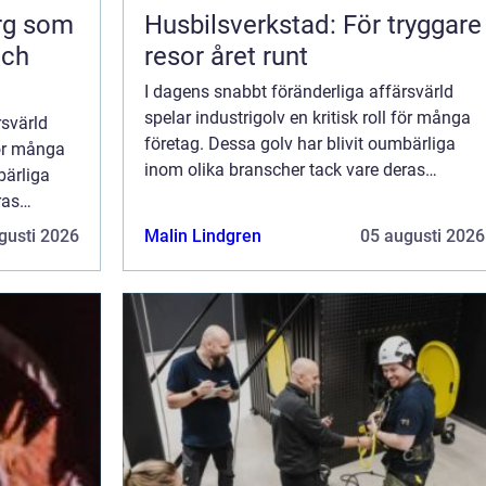
org som
Husbilsverkstad: För tryggare
och
resor året runt
I dagens snabbt föränderliga affärsvärld
spelar industrigolv en kritisk roll för många
rsvärld
företag. Dessa golv har blivit oumbärliga
för många
inom olika branscher tack vare deras
bärliga
hållbarhet, funktionalitet och esteti...
ras
...
gusti 2026
Malin Lindgren
05 augusti 2026