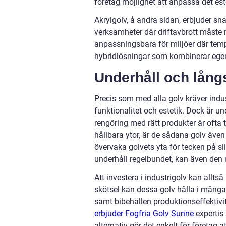
företag möjlighet att anpassa det est
Akrylgolv, å andra sidan, erbjuder sna
verksamheter där driftavbrott måste m
anpassningsbara för miljöer där temp
hybridlösningar som kombinerar egens
Underhåll och långs
Precis som med alla golv kräver indus
funktionalitet och estetik. Dock är u
rengöring med rätt produkter är ofta ti
hållbara ytor, är de sådana golv även 
övervaka golvets yta för tecken på sl
underhåll regelbundet, kan även den m
Att investera i industrigolv kan allts
skötsel kan dessa golv hålla i många å
samt bibehållen produktionseffektivit
erbjuder Fogfria Golv Sunne
expertis 
alternativ gör det enkelt för företag a