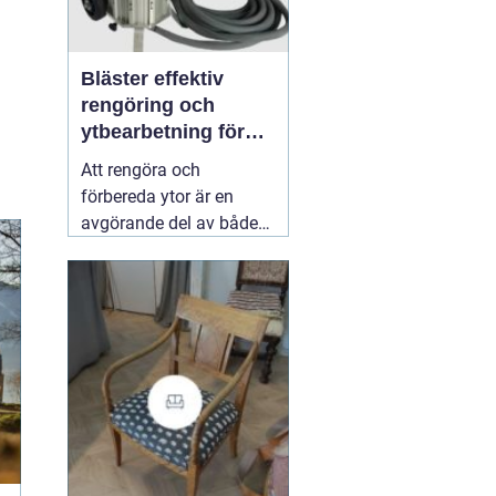
Bläster effektiv
rengöring och
ytbearbetning för
proffs och
Att rengöra och
hantverkare
förbereda ytor är en
avgörande del av både
underhåll och
renovering. Färg, rost,
smuts och gamla
beläggningar gör att
material åldras snabbare
och försämrar
slutresultatet vid
målning eller annan
behandling. Här
31 juli
2026