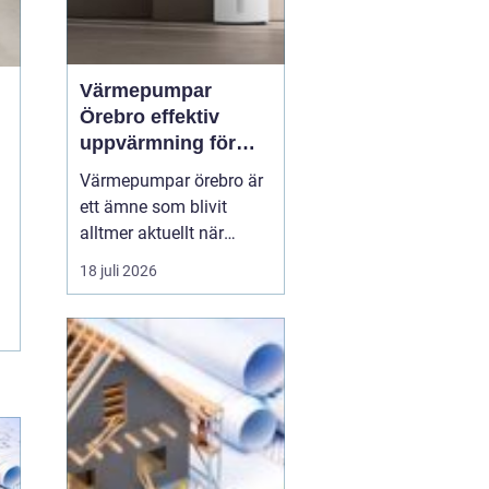
Värmepumpar
Örebro effektiv
uppvärmning för
hus och fastigheter
Värmepumpar örebro är
ett ämne som blivit
alltmer aktuellt när
energipriser stiger och
18 juli 2026
fler vill sänka sina
driftskostnader
samtidigt som
klimatpåverkan minskar.
Många villaägare och
fastighetsägare i
regionen tittar på hur de
kan byta från direktver...