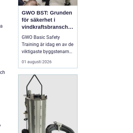
GWO BST: Grunden
för säkerhet i
ga
vindkraftsbransche
n
GWO Basic Safety
Training är idag en av de
viktigaste byggstenarna
för alla som vill arbeta
01 augusti 2026
professionellt inom
och
vindkraft. Utbildningen
skapar en gemensam
säkerhetsnivå i en
bransch där jobbet ofta
sker långt frå...
v