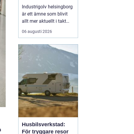
belastning och tuffa
Industrigolv helsingborg
krav
är ett ämne som blivit
allt mer aktuellt i takt
med att fler
06 augusti 2026
verksamheter söker
hållbara, säkra och
lättskötta golvlösningar.
I moderna
produktionsmiljöer
behöver golvet vara mer
än bara en slityta. Golvet
ska tåla tung trafi...
Husbilsverkstad:
a
För tryggare resor