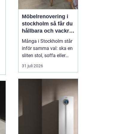
Möbelrenovering i
stockholm så får du
hållbara och vackra
möbler
Många i Stockholm står
inför samma val: ska en
sliten stol, soffa eller
fåtölj slängas, säljas
31 juli 2026
billigt eller renoveras?
Allt fler väljer att satsa
på hantverksmässig
möbelrenovering istället
för nyköp. Resultatet blir
ofta både mer personligt,
mer h...