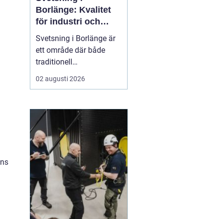
Borlänge: Kvalitet
för industri och
konstruktion
Svetsning i Borlänge är
ett område där både
traditionell
verkstadsindustri och
02 augusti 2026
moderna
konstruktionsprojekt
möts. I takt med att
kraven på hållbara
lösningar och hög
produktionssäkerhet ö...
ens