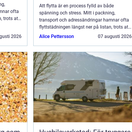
ng,
Att flytta är en process fylld av både
mnar ofta
spänning och stress. Mitt i packning,
, trots att
transport och adressändringar hamnar ofta
flyttstädningen längst ner på listan, trots att
den är avgörande för en smidig ...
gusti 2026
Alice Pettersson
07 augusti 2026