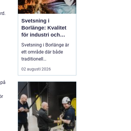
rd.
Svetsning i
Borlänge: Kvalitet
för industri och
konstruktion
Svetsning i Borlänge är
ett område där både
traditionell
verkstadsindustri och
02 augusti 2026
moderna
konstruktionsprojekt
 på
möts. I takt med att
kraven på hållbara
ör
lösningar och hög
produktionssäkerhet ö...