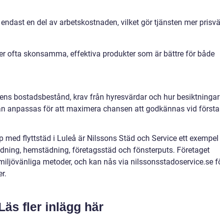
endast en del av arbetskostnaden, vilket gör tjänsten mer prisvä
er ofta skonsamma, effektiva produkter som är bättre för både
adens bostadsbestånd, krav från hyresvärdar och hur besiktningar
an anpassas för att maximera chansen att godkännas vid första
lp med flyttstäd i Luleå är Nilssons Städ och Service ett exempel
tädning, hemstädning, företagsstäd och fönsterputs. Företaget
 miljövänliga metoder, och kan nås via nilssonsstadoservice.se f
r.
Läs fler inlägg här