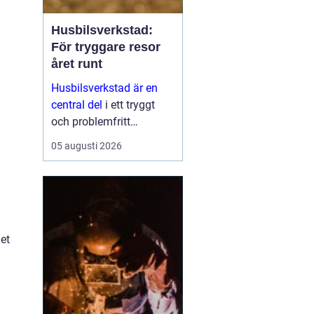
Husbilsverkstad:
För tryggare resor
året runt
Husbilsverkstad är en
central del
i ett tryggt
och problemfritt
husbilsliv. När en husbil
05 augusti 2026
används som både
fordon och hem ...
get