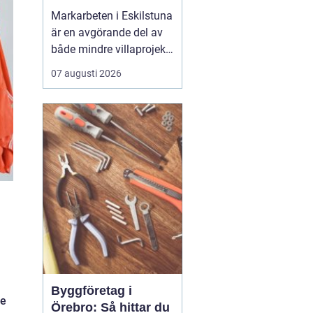
Markarbeten i Eskilstuna
är en avgörande del av
både mindre villaprojekt
och större
07 augusti 2026
byggsatsningar, och rätt
utförda arbeten skapar
en stabil grund för allt
som ska byggas
ovanpå. När marken
förbere...
Byggföretag i
re
Örebro: Så hittar du