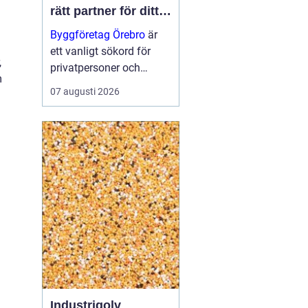
rätt partner för ditt
projekt
Byggföretag Örebro
är
ett vanligt sökord för
,
privatpersoner och
m
företag som planerar att
07 augusti 2026
bygga nytt, renovera eller
skapa mer yta runt
huset. Många vill ha en
trygg by...
Industrigolv