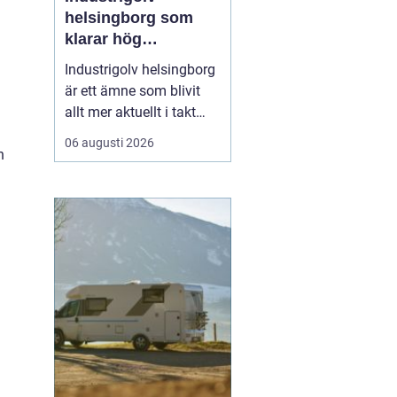
helsingborg som
klarar hög
belastning och tuffa
Industrigolv helsingborg
krav
är ett ämne som blivit
allt mer aktuellt i takt
med att fler
06 augusti 2026
n
verksamheter söker
hållbara, säkra och
lättskötta golvlösningar.
I moderna
produktionsmiljöer
behöver golvet vara mer
än bara en slityta. Golvet
ska tåla tung trafi...