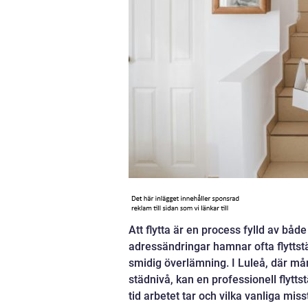
Att flytta är en process fylld av båd
adressändringar hamnar ofta flyttstä
smidig överlämning. I Luleå, där mån
städnivå, kan en professionell flytts
tid arbetet tar och vilka vanliga mis