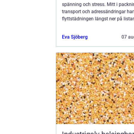
spänning och stress. Mitt i packni
transport och adressändringar ha
flyttstädningen längst ner på listan
den är avgörande för en smidig ...
Eva Sjöberg
07 au