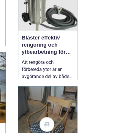
Bläster effektiv
rengöring och
ytbearbetning för
proffs och
Att rengöra och
hantverkare
förbereda ytor är en
avgörande del av både
underhåll och
renovering. Färg, rost,
smuts och gamla
beläggningar gör att
material åldras snabbare
och försämrar
slutresultatet vid