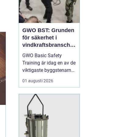
GWO BST: Grunden
för säkerhet i
vindkraftsbransche
n
GWO Basic Safety
Training är idag en av de
viktigaste byggstenarna
för alla som vill arbeta
01 augusti 2026
professionellt inom
vindkraft. Utbildningen
skapar en gemensam
säkerhetsnivå i en
bransch där jobbet ofta
sker långt frå...