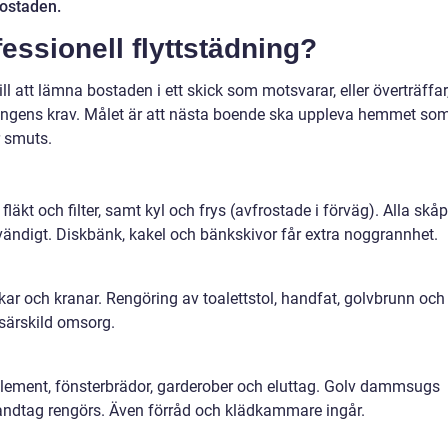
bostaden.
essionell flyttstädning?
ill att lämna bostaden i ett skick som motsvarar, eller överträffar
ningens krav. Målet är att nästa boende ska uppleva hemmet so
r smuts.
fläkt och filter, samt kyl och frys (avfrostade i förväg). Alla skåp
vändigt. Diskbänk, kakel och bänkskivor får extra noggrannhet.
r och kranar. Rengöring av toalettstol, handfat, golvbrunn och
 särskild omsorg.
element, fönsterbrädor, garderober och eluttag. Golv dammsugs
ndtag rengörs. Även förråd och klädkammare ingår.