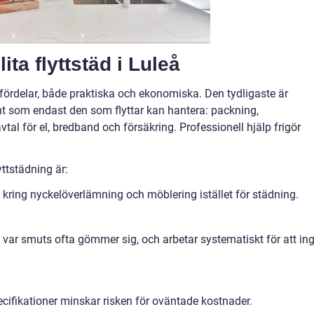
ita flyttstäd i Luleå
a fördelar, både praktiska och ekonomiska. Den tydligaste är
nt som endast den som flyttar kan hantera: packning,
tal för el, bredband och försäkring. Professionell hjälp frigör
yttstädning är:
 kring nyckelöverlämning och möblering istället för städning.
t var smuts ofta gömmer sig, och arbetar systematiskt för att in
ecifikationer minskar risken för oväntade kostnader.