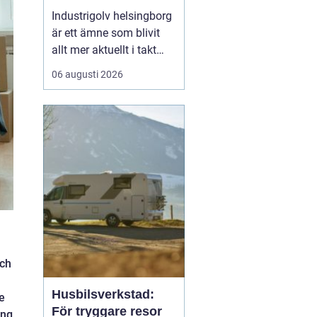
belastning och tuffa
Industrigolv helsingborg
krav
är ett ämne som blivit
allt mer aktuellt i takt
med att fler
06 augusti 2026
verksamheter söker
hållbara, säkra och
lättskötta golvlösningar.
I moderna
produktionsmiljöer
behöver golvet vara mer
än bara en slityta. Golvet
ska tåla tung trafi...
och
Husbilsverkstad:
e
För tryggare resor
ång