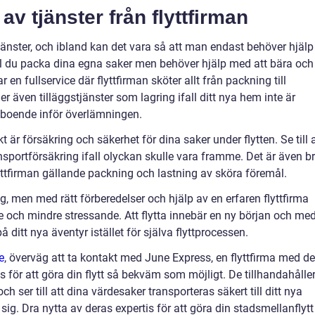
 av tjänster från flyttfirman
tjänster, och ibland kan det vara så att man endast behöver hjälp
ill du packa dina egna saker men behöver hjälp med att bära och
 en fullservice där flyttfirman sköter allt från packning till
r även tilläggstjänster som lagring ifall ditt nya hem inte är
la boende inför överlämningen.
 är försäkring och säkerhet för dina saker under flytten. Se till a
ansportförsäkring ifall olyckan skulle vara framme. Det är även b
yttfirman gällande packning och lastning av sköra föremål.
teg, men med rätt förberedelser och hjälp av en erfaren flyttfirma
 och mindre stressande. Att flytta innebär en ny början och me
 ditt nya äventyr istället för själva flyttprocessen.
e
, överväg att ta kontakt med June Express, en flyttfirma med de
för att göra din flytt så bekväm som möjligt. De tillhandahålle
h ser till att dina värdesaker transporteras säkert till ditt nya
 sig. Dra nytta av deras expertis för att göra din stadsmellanflytt