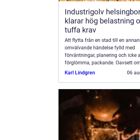
Industrigolv helsingb
klarar hög belastning 
tuffa krav
Att flytta från en stad till en annan
omvälvande händelse fylld med
förväntningar, planering och icke a
förglömma, packande. Oavsett om
städer av karriärsjäl, för kärl...
Karl Lindgren
06 au