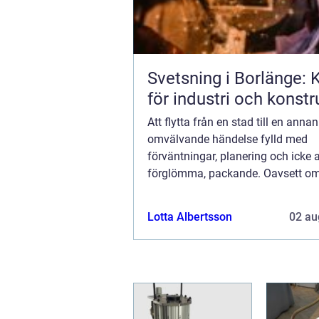
Svetsning i Borlänge: K
för industri och konstr
Att flytta från en stad till en annan
omvälvande händelse fylld med
förväntningar, planering och icke a
förglömma, packande. Oavsett om
städer av karriärsjäl, för kärl...
Lotta Albertsson
02 au