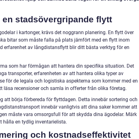
en stadsövergripande flytt
odelar i kartonger, krävs det noggrann planering. En flytt över
ska bitar som måste falla på plats jämfört med en flytt inom
 erfarenhet av långdistansflytt blir ditt bästa verktyg för en
tfirma som har förmågan att hantera din specifika situation. Det
nga transporter, erfarenheten av att hantera olika typer av
åelse för de legala och logistiska aspekterna som kommer med en
tt läsa recensioner och samla in offerter från olika företag.
teg att börja förbereda för flyttdagen. Detta innebär sortering och
ångdistanstransport innebär vanligtvis att dina saker kommer att
ngen måste vara omsorgsfull för att skydda dina ägodelar. Märk
t hålla en tydlig inventarielista.
imering och kostnadseffektivitet