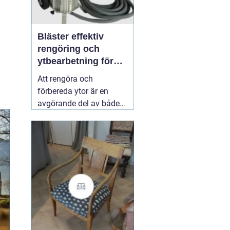
Bläster effektiv
rengöring och
ytbearbetning för
proffs och
Att rengöra och
hantverkare
förbereda ytor är en
avgörande del av både
underhåll och
renovering. Färg, rost,
smuts och gamla
beläggningar gör att
material åldras snabbare
och försämrar
slutresultatet vid
målning eller annan
behandling. Här
31 juli
2026