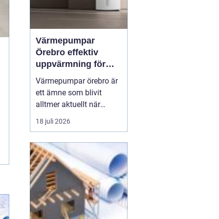
Värmepumpar
Örebro effektiv
uppvärmning för
hus och fastigheter
Värmepumpar örebro är
ett ämne som blivit
alltmer aktuellt när
energipriser stiger och
18 juli 2026
fler vill sänka sina
driftskostnader
samtidigt som
klimatpåverkan minskar.
Många villaägare och
fastighetsägare i
regionen tittar på hur de
kan byta från direktver...