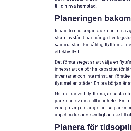
till din nya hemstad.
Planeringen bakom 
Innan du ens börjar packa ner dina äg
större avstånd har många fler logisti
samma stad. En pålitlig flyttfirma med
effektiv flytt.
Det första steget är att välja en flyt
innebär att de bör ha kapacitet för lå
inventarier och inte minst, en först
flytt mellan städer. En bra början är a
När du har valt flyttfirma, är nästa s
packning av dina tillhörigheter. En l
vara på väg en längre tid, så packni
upp dina lådor ordentligt och se till at
Planera för tidsopt