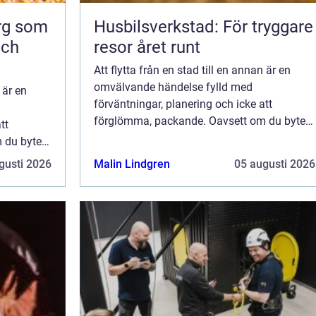
org som
Husbilsverkstad: För tryggare
och
resor året runt
Att flytta från en stad till en annan är en
omvälvande händelse fylld med
 är en
förväntningar, planering och icke att
förglömma, packande. Oavsett om du byter
tt
städer av karriärsjäl, för kärl...
 du byter
gusti 2026
Malin Lindgren
05 augusti 2026