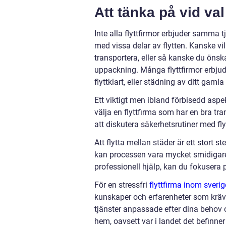
Att tänka på vid val
Inte alla flyttfirmor erbjuder samma 
med vissa delar av flytten. Kanske v
transportera, eller så kanske du önskar
uppackning. Många flyttfirmor erbjude
flyttklart, eller städning av ditt gam
Ett viktigt men ibland förbisedd aspekt
välja en flyttfirma som har en bra tr
att diskutera säkerhetsrutiner med fl
Att flytta mellan städer är ett stort s
kan processen vara mycket smidigare
professionell hjälp, kan du fokusera på
För en stressfri
flyttfirma inom sverig
kunskaper och erfarenheter som krävs 
tjänster anpassade efter dina behov oc
hem, oavsett var i landet det befinner