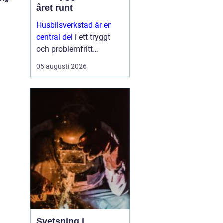
året runt
Husbilsverkstad är en
central del
i ett tryggt
och problemfritt
husbilsliv. När en husbil
05 augusti 2026
används som både
fordon och hem ...
Svetsning i