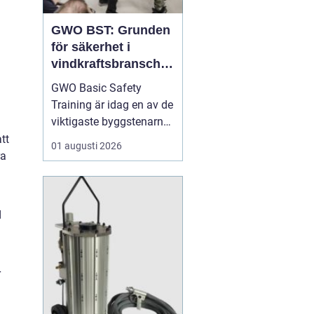
GWO BST: Grunden
för säkerhet i
vindkraftsbransche
n
GWO Basic Safety
Training är idag en av de
viktigaste byggstenarna
för alla som vill arbeta
tt
01 augusti 2026
professionellt inom
ra
vindkraft. Utbildningen
skapar en gemensam
säkerhetsnivå i en
d
bransch där jobbet ofta
sker långt frå...
r