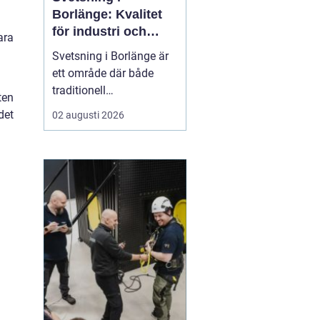
Borlänge: Kvalitet
för industri och
ara
konstruktion
Svetsning i Borlänge är
ett område där både
traditionell
ten
verkstadsindustri och
det
02 augusti 2026
moderna
konstruktionsprojekt
möts. I takt med att
kraven på hållbara
lösningar och hög
produktionssäkerhet ö...