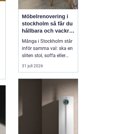
Möbelrenovering i
stockholm så får du
hållbara och vackra
möbler
Många i Stockholm står
inför samma val: ska en
sliten stol, soffa eller
fåtölj slängas, säljas
31 juli 2026
billigt eller renoveras?
Allt fler väljer att satsa
på hantverksmässig
möbelrenovering istället
för nyköp. Resultatet blir
ofta både mer personligt,
mer h...