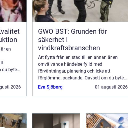
valitet
GWO BST: Grunden för
uktion
säkerhet i
vindkraftsbranschen
 är en
Att flytta från en stad till en annan är en
tt
omvälvande händelse fylld med
 du byter
förväntningar, planering och icke att
förglömma, packande. Oavsett om du byter
städer av karriärsjäl, för kärl...
gusti 2026
Eva Sjöberg
01 augusti 2026