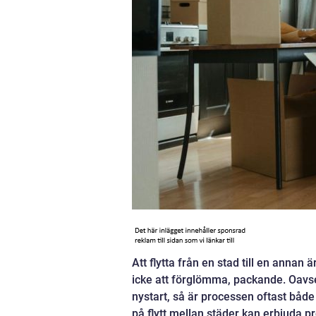
Att flytta från en stad till en anna
icke att förglömma, packande. Oavset
nystart, så är processen oftast både
på flytt mellan städer kan erbjuda 