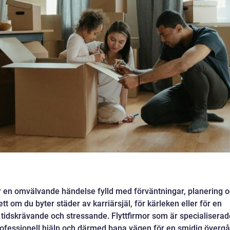
n är en omvälvande händelse fylld med förväntningar, planering 
t om du byter städer av karriärsjäl, för kärleken eller för en
 tidskrävande och stressande. Flyttfirmor som är specialiserad
professionell hjälp och därmed bana vägen för en smidig överg