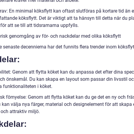
senare kräver mer material och arbete.
rav: En minimal köksflytt kan oftast slutföras på kortare tid än e
ttande köksflytt. Det är viktigt att ta hänsyn till detta när du pl
t för att se till att tidsramarna uppfylls.
orisk genomgång av för- och nackdelar med olika köksflytt
 senaste decennierna har det funnits flera trender inom köksflyt
elar:
bilitet: Genom att flytta köket kan du anpassa det efter dina spec
ch önskemål. Du kan skapa en layout som passar din livsstil o
a funktionaliteten i köket.
isk förnyelse: Genom att flytta köket kan du ge det en ny och fr
 kan välja nya färger, material och designelement för att skapa 
ch attraktiv miljö.
kdelar: