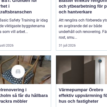
BST: Grunden för
Bläster effektiv rengöring
het i
och ytbearbetning för p
kraftsbranschen
och hantverkare
asic Safety Training är idag
Att rengöra och förbereda yto
de viktigaste byggstenarna
en avgörande del av både
a som vill arbet...
underhåll och renovering. Fä
rost, smu...
usti 2026
31 juli 2026
lrenovering i
Värmepumpar Örebro
 får du hållbara
effektiv uppvärmning f
vackra möbler
hus och fastigheter