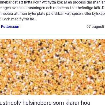
nnebär det att flytta kök? Att flytta kök är en process där man ä
ringen av köksutrustningen och möblerna i sitt befintliga kök. D
nnebära att man byter plats på diskbänken, spisen, eller kylskåp
 till och med flyttar he...
e Pettersson
07 augusti
ustrigolv helsingborg som klarar hög