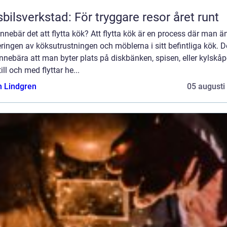
bilsverkstad: För tryggare resor året runt
nnebär det att flytta kök? Att flytta kök är en process där man ä
ringen av köksutrustningen och möblerna i sitt befintliga kök. D
nnebära att man byter plats på diskbänken, spisen, eller kylskåp
 till och med flyttar he...
n Lindgren
05 augusti