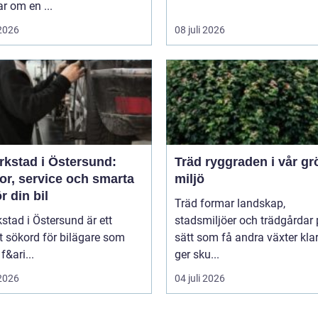
r om en ...
 2026
08 juli 2026
rkstad i Östersund:
Träd ryggraden i vår gröna
or, service och smarta
miljö
ör din bil
Träd formar landskap,
kstad i Östersund är ett
stadsmiljöer och trädgårdar 
t sökord för bilägare som
sätt som få andra växter klar
f&ari...
ger sku...
 2026
04 juli 2026