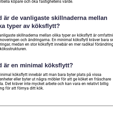
ntiella köpare och öka fastighetens värde.
 är de vanligaste skillnaderna mellan
ka typer av köksflytt?
nligaste skillnaderna mellan olika typer av köksflytt är omfattn
enoveringen och ändringarna. En minimal köksflytt kräver bara 
ringar, medan en stor köksflytt innebär en mer radikal förändrin
 köksstrukturen.
 är en minimal köksflytt?
inimal köksflytt innebär att man bara byter plats på vissa
nheter eller byter ut några möbler för att ge köket en fräschare
a. Det kräver inte mycket arbete och kan vara en relativt billig
ng för att förnya ditt kök.