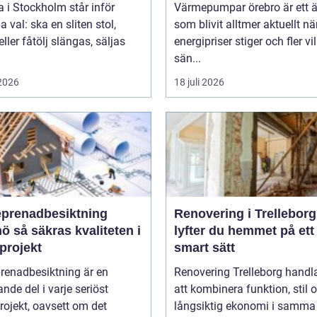
 i Stockholm står inför
Värmepumpar örebro är ett
val: ska en sliten stol,
som blivit alltmer aktuellt nä
eller fåtölj slängas, säljas
energipriser stiger och fler vil
sän...
 2026
18 juli 2026
eprenadbesiktning
Renovering i Trelleborg
liteten i
lyfter du hemmet på ett
projekt
smart sätt
renadbesiktning är en
Renovering Trelleborg handl
nde del i varje seriöst
att kombinera funktion, stil 
ojekt, oavsett om det
långsiktig ekonomi i samma 