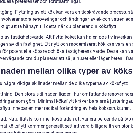
iduella preferenser och förutsättningar.
tgång: Flyttning av ett kök kan vara en tidskrävande process, sär
nvolverar stora renoveringar och ändringar av el- och vattenledn
iktigt att ta hänsyn till detta när du planerar din köksflytt.
g av fastighetsvärde: Att flytta köket kan ha en positiv inverkan
gen av din fastighet. Ett nytt och moderniserat kök kan vara en a
 för potentiella köpare och öka fastighetens värde. Detta kan va
övervägande om du planerar att sälja huset eller lägenheten i fr
lnaden mellan olika typer av köksf
s några viktiga skillnader mellan de olika typerna av köksflytt:
ttning: Den stora skillnaden ligger i hur omfattande renoveringe
ndringar som görs. Minimal köksflytt kräver bara små justeringa
sflytt innebär en mer radikal förändring av hela köksstrukturen.
ad: Naturligtvis kommer kostnaden att variera beroende på typ av
al köksflytt kommer generellt sett att vara billigare än en stor k