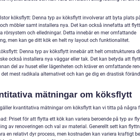
stor köksflytt: Denna typ av köksflytt involverar att byta plats på
och möbler samt installera nya. Det kan också innefatta att flytt
era rörsystem och elledningar. Detta innebär en mer omfattande
ng, men kan ge ditt kök en helt ny layout och funktionalitet.
köksflytt: Denna typ av köksflytt innebär att helt omstrukturera di
ke också installera nya väggar eller tak. Det kan betyda att flyt
annan del av huset eller lägenheten och kräver en omfattande ren
 det mest radikala alternativet och kan ge dig en drastisk föränd
titativa mätningar om köksflytt
gäller kvantitativa mätningar om köksflytt kan vi titta på några f
ad: Priset för att flytta ett kök kan variera beroende på typ av flyt
ng av renoveringen och val av material. Generellt sett kan flytt
ra en relativt dyr process, men kostnaden kan variera kraftigt b