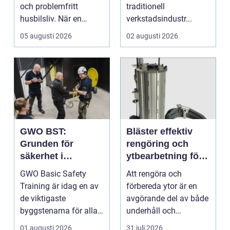
och problemfritt
traditionell
husbilsliv. När en
verkstadsindustr...
husbil ...
05 augusti 2026
02 augusti 2026
GWO BST:
Bläster effektiv
Grunden för
rengöring och
säkerhet i
ytbearbetning för
vindkraftsbransch
proffs och
GWO Basic Safety
Att rengöra och
en
hantverkare
Training är idag en av
förbereda ytor är en
de viktigaste
avgörande del av både
byggstenarna för alla
underhåll och
som vill arbet...
renovering. Färg, rost,
01 augusti 2026
31 juli 2026