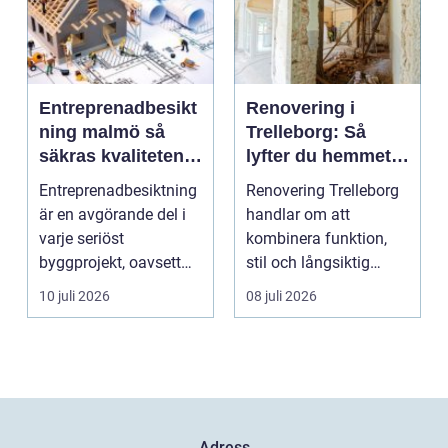
Entreprenadbesikt
Renovering i
ning malmö så
Trelleborg: Så
säkras kvaliteten i
lyfter du hemmet
byggprojekt
på ett smart sätt
Entreprenadbesiktning
Renovering Trelleborg
är en avgörande del i
handlar om att
varje seriöst
kombinera funktion,
byggprojekt, oavsett
stil och långsiktig
om det handlar om en
ekonomi i samma p...
10 juli 2026
08 juli 2026
...
Adress