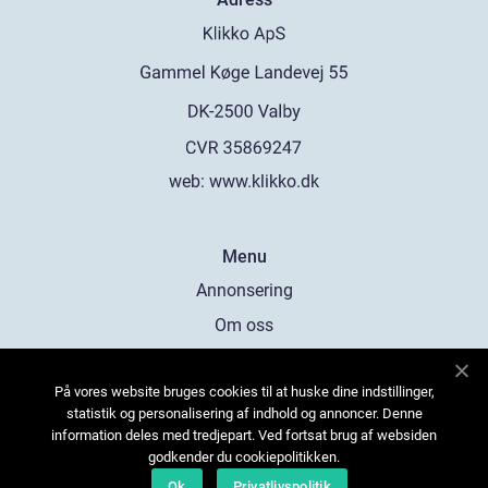
web:
www.klikko.dk
Menu
Annonsering
Om oss
Cookies
På vores website bruges cookies til at huske dine indstillinger,
Kontakta oss
statistik og personalisering af indhold og annoncer. Denne
Sitemap
information deles med tredjepart. Ved fortsat brug af websiden
godkender du cookiepolitikken.
Ok
Privatlivspolitik