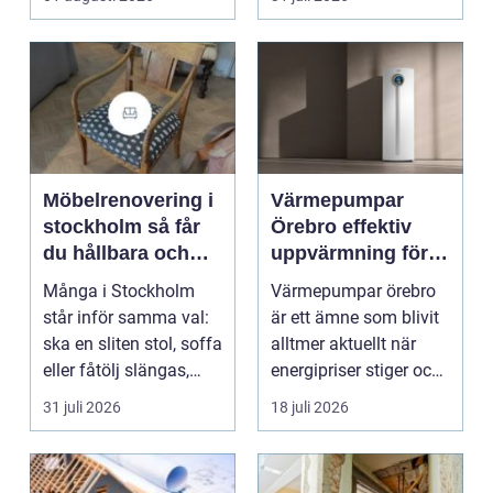
smu...
Möbelrenovering i
Värmepumpar
stockholm så får
Örebro effektiv
du hållbara och
uppvärmning för
vackra möbler
hus och
Många i Stockholm
Värmepumpar örebro
fastigheter
står inför samma val:
är ett ämne som blivit
ska en sliten stol, soffa
alltmer aktuellt när
eller fåtölj slängas,
energipriser stiger och
säljas billi...
fler vill sän...
31 juli 2026
18 juli 2026