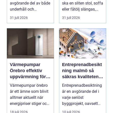
avgörande del av både
ska en sliten stol, soffa
underhåll och
eller fåtölj slängas,
renovering. Färg, rost,
säljas billi...
31 juli 2026
31 juli 2026
smu...
Värmepumpar
Entreprenadbesikt
Örebro effektiv
ning malmö så
uppvärmning för
säkras kvaliteten i
hus och
byggprojekt
Värmepumpar örebro
Entreprenadbesiktning
fastigheter
är ett ämne som blivit
är en avgörande del i
alltmer aktuellt när
varje seriöst
energipriser stiger och
byggprojekt, oavsett
fler vill sän...
om det handlar om en
18 juli 2026
10 juli 2026