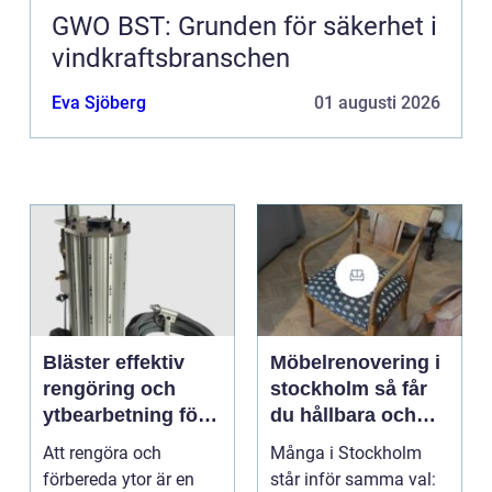
GWO BST: Grunden för säkerhet i
vindkraftsbranschen
Eva Sjöberg
01 augusti 2026
Bläster effektiv
Möbelrenovering i
rengöring och
stockholm så får
ytbearbetning för
du hållbara och
proffs och
vackra möbler
Att rengöra och
Många i Stockholm
hantverkare
förbereda ytor är en
står inför samma val: