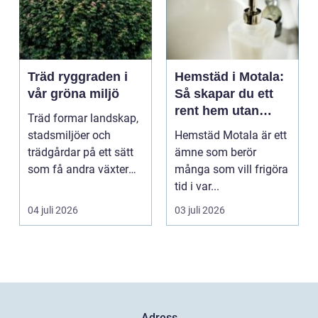
Träd ryggraden i
Hemstäd i Motala:
vår gröna miljö
Så skapar du ett
rent hem utan
Träd formar landskap,
stress
stadsmiljöer och
Hemstäd Motala är ett
trädgårdar på ett sätt
ämne som berör
som få andra växter
många som vill frigöra
klarar. De ger sku...
tid i var...
04 juli 2026
03 juli 2026
Adress