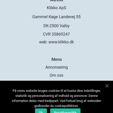
web:
www.klikko.dk
Menu
Annonsering
Om oss
Cookies
På vores website bruges cookies til at huske dine indstillinger,
Kontakta oss
statistik og personalisering af indhold og annoncer. Denne
Sitemap
information deles med tredjepart. Ved fortsat brug af websiden
godkender du cookiepolitikken.
Ok
Privatlivspolitik