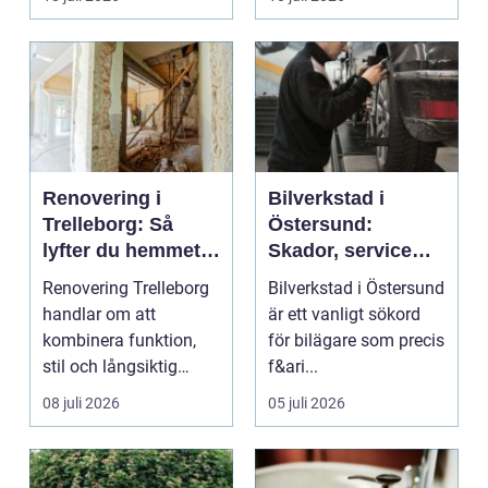
...
Renovering i
Bilverkstad i
Trelleborg: Så
Östersund:
lyfter du hemmet
Skador, service
på ett smart sätt
och smarta val för
Renovering Trelleborg
Bilverkstad i Östersund
din bil
handlar om att
är ett vanligt sökord
kombinera funktion,
för bilägare som precis
stil och långsiktig
f&ari...
ekonomi i samma p...
08 juli 2026
05 juli 2026