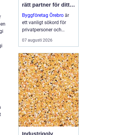
rätt partner för ditt
projekt
Byggföretag Örebro
är
r
ett vanligt sökord för
nen
privatpersoner och
gi
företag som planerar att
07 augusti 2026
bygga nytt, renovera eller
gi
skapa mer yta runt
huset. Många vill ha en
trygg by...
å
t
Industrigolv