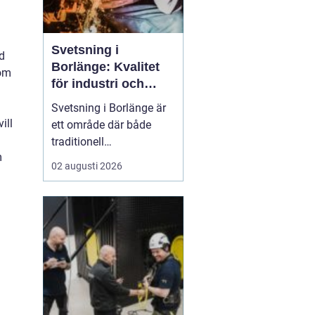
Svetsning i
ad
Borlänge: Kvalitet
 om
för industri och
konstruktion
Svetsning i Borlänge är
ill
ett område där både
traditionell
m
verkstadsindustri och
02 augusti 2026
moderna
konstruktionsprojekt
möts. I takt med att
kraven på hållbara
lösningar och hög
produktionssäkerhet ö...