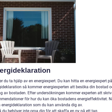
ergideklaration
er du ta hjälp av en energiexpert. Du kan hitta en energiexpert p
ideklaration så kommer energiexperten att besöka din bostad 
g av bostaden. Efter undersökningen kommer experten att skriv
mmendationer för hur du kan öka bostadens energieffektivitet. N
n energideklaration som du kan använda dig av.
å du behöver inte oroa dig för att skaffa en ny på ett tag.