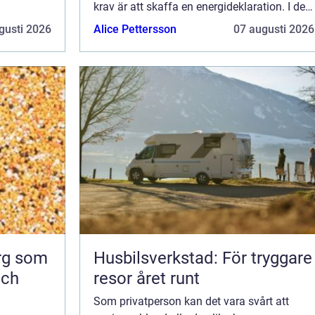
a vad en
krav är att skaffa en energideklaration. I den
här artikeln kommer vi att förklara vad en
gusti 2026
Alice Pettersson
07 augusti 2026
energid...
org som
Husbilsverkstad: För tryggare
och
resor året runt
Som privatperson kan det vara svårt att