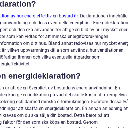
klaration?
tion av hur energieffektiv en bostad är.
Deklarationen innehålle
ianvändning och dess eventuella energibrist. Energideklaratio
xpert och den ska användas för att ge en bild av hur mycket ener
der som kan vidtas för att minska energiförbrukningen.
 information om ditt hus. Bland annat redovisas hur mycket ener
et är, vilken uppvärmningskälla som används, hur ventilationen
ljöfarliga ämnen och vilka eventuella åtgärder som
rgieffektivitet.
en energideklaration?
en är att ge en överblick av bostadens energianvändning. En
t den kan ge en indikation på vad det skulle kosta att exempelvis
r isolering och därmed minska elförbrukningen. Förutom dessa tv
edningar att skaffa en energideklaration. En annan anledning at
n krävas om du ska sälja din bostad. Detta beror på att
tig faktor för den som ska köpa en bostad. Genom