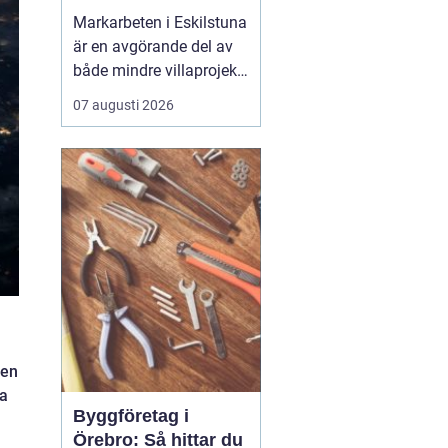
Markarbeten i Eskilstuna
är en avgörande del av
både mindre villaprojekt
och större
07 augusti 2026
byggsatsningar, och rätt
utförda arbeten skapar
en stabil grund för allt
som ska byggas
ovanpå. När marken
förbere...
 en
ra
Byggföretag i
Örebro: Så hittar du