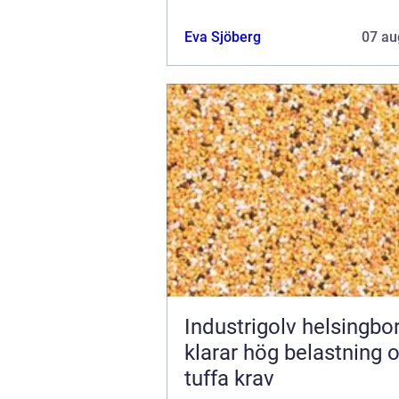
här artikeln kommer vi att förklar
energid...
Eva Sjöberg
07 au
Industrigolv helsingb
klarar hög belastning 
tuffa krav