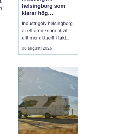
,
helsingborg som
n
klarar hög
belastning och tuffa
Industrigolv helsingborg
krav
är ett ämne som blivit
allt mer aktuellt i takt
med att fler
06 augusti 2026
verksamheter söker
hållbara, säkra och
lättskötta golvlösningar.
I moderna
produktionsmiljöer
behöver golvet vara mer
än bara en slityta. Golvet
ska tåla tung trafi...