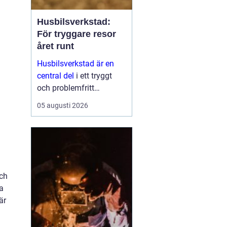
Husbilsverkstad:
För tryggare resor
året runt
Husbilsverkstad är en
central del
i ett tryggt
och problemfritt
husbilsliv. När en husbil
05 augusti 2026
används som både
fordon och hem ...
å
och
a
är