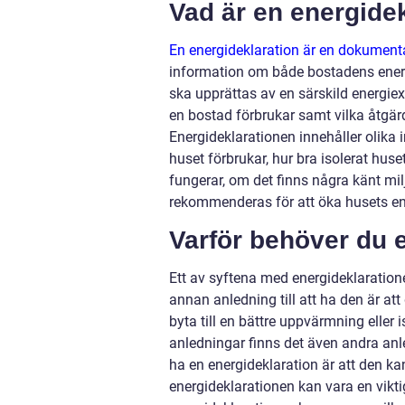
Vad är en energide
En energideklaration är en dokumenta
information om både bostadens energ
ska upprättas av en särskild energie
en bostad förbrukar samt vilka åtgär
Energideklarationen innehåller olika
huset förbrukar, hur bra isolerat hus
fungerar, om det finns några känt mi
rekommenderas för att öka husets ene
Varför behöver du 
Ett av syftena med energideklaration
annan anledning till att ha den är at
byta till en bättre uppvärmning elle
anledningar finns det även andra anl
ha en energideklaration är att den ka
energideklarationen kan vara en vik