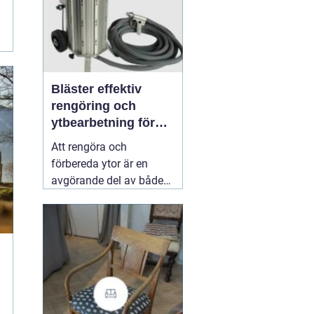
Bläster effektiv
rengöring och
ytbearbetning för
proffs och
Att rengöra och
hantverkare
förbereda ytor är en
avgörande del av både
underhåll och
renovering. Färg, rost,
smuts och gamla
beläggningar gör att
material åldras snabbare
och försämrar
slutresultatet vid