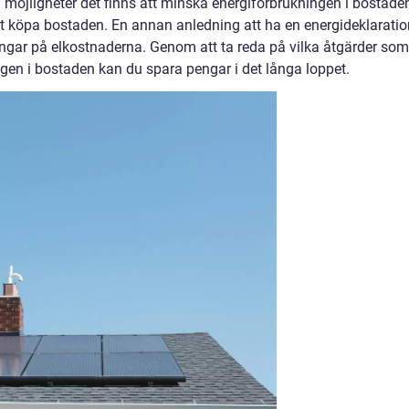
 möjligheter det finns att minska energiförbrukningen i bostaden
tt köpa bostaden. En annan anledning att ha en energideklaratio
pengar på elkostnaderna. Genom att ta reda på vilka åtgärder som
ngen i bostaden kan du spara pengar i det långa loppet.