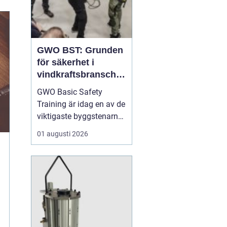
GWO BST: Grunden
för säkerhet i
vindkraftsbransche
n
GWO Basic Safety
Training är idag en av de
viktigaste byggstenarna
för alla som vill arbeta
01 augusti 2026
professionellt inom
vindkraft. Utbildningen
skapar en gemensam
säkerhetsnivå i en
bransch där jobbet ofta
sker långt frå...