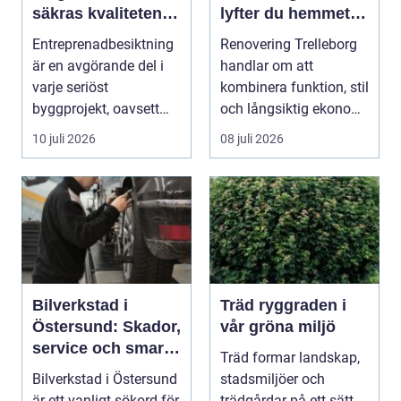
säkras kvaliteten i
lyfter du hemmet
byggprojekt
på ett smart sätt
Entreprenadbesiktning
Renovering Trelleborg
är en avgörande del i
handlar om att
varje seriöst
kombinera funktion, stil
byggprojekt, oavsett
och långsiktig ekonomi
om det handlar om en
i samma p...
10 juli 2026
08 juli 2026
...
Bilverkstad i
Träd ryggraden i
Östersund: Skador,
vår gröna miljö
service och smarta
Träd formar landskap,
val för din bil
Bilverkstad i Östersund
stadsmiljöer och
är ett vanligt sökord för
trädgårdar på ett sätt