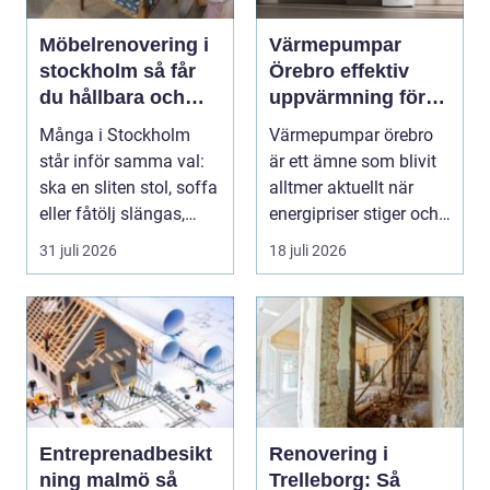
Möbelrenovering i
Värmepumpar
stockholm så får
Örebro effektiv
du hållbara och
uppvärmning för
vackra möbler
hus och fastigheter
Många i Stockholm
Värmepumpar örebro
står inför samma val:
är ett ämne som blivit
ska en sliten stol, soffa
alltmer aktuellt när
eller fåtölj slängas,
energipriser stiger och
säljas billi...
fler vill sän...
31 juli 2026
18 juli 2026
Entreprenadbesikt
Renovering i
ning malmö så
Trelleborg: Så