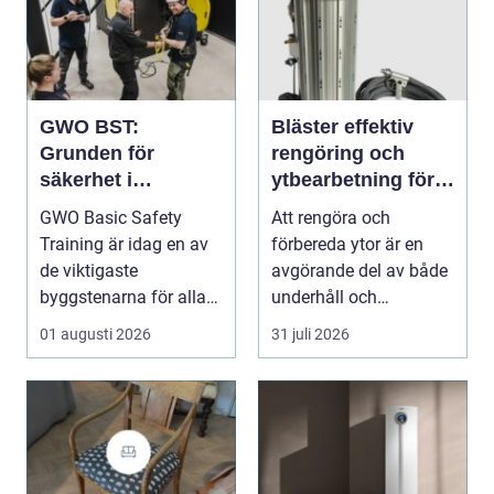
GWO BST:
Bläster effektiv
Grunden för
rengöring och
säkerhet i
ytbearbetning för
vindkraftsbransche
proffs och
GWO Basic Safety
Att rengöra och
n
hantverkare
Training är idag en av
förbereda ytor är en
de viktigaste
avgörande del av både
byggstenarna för alla
underhåll och
som vill arbet...
renovering. Färg, rost,
01 augusti 2026
31 juli 2026
smu...